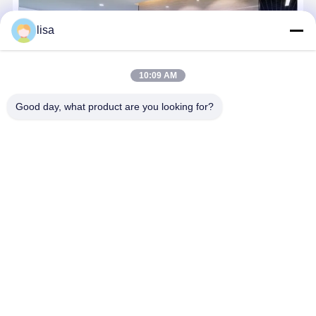
196mm Fanless มินิคอมพิวเตอร์อินเทล Firewall N355 8 Core Dual 10G 
lisa
10:09 AM
Good day, what product are you looking for?
Kettop Technology – คอมพิวเตอร์ขนาดเล็กประสิทธิภาพสูงและ
โซลูชันเครือข่าย ตั้งแต่ปี 2017 Kettop Technology Limited ได้พัฒนา
จากผู้ผลิต Thin Clients ที่เชี่ยวชาญ สู่การเป็นผู้นำระดับโลกด้าน
คอมพิวเตอร์ขนาดเล็กประสิทธิภาพสูงและอุปกรณ์เครือข่ายขั้นสูง
เราต...
เรียนรู้เพิ่มเติม
ส่งสอบถาม
พูดคุยกันตอนนี้
Desktop Site
บ้าน
เกี่ยวกับเรา
ติดต่อเรา
แผนผังเว็บไซต์
นโยบายความเป็นส่วนตัว