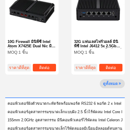
ควบคุม
ติดต่อเรา
พูดคุยกันตอน
คุณภาพ
นี้
10G Firewall มินิพีซี Intel
32G แฟนเลสไฟร์วอลล์ มินิ
Firewall มินิพีซี
Atom X7425E Dual Nic มินิ
พีซี Intel J6412 5x 2.5GbE
พีซี Pfsense RJ45 Network
LAN 3 จอแสดงผล ไฟร์วอลล์
MOQ:
1 ชิ้น
MOQ:
1 ชิ้น
มินิพีซีอุตสาหกรรม
155มม
คอมพิวเตอร์ตั้งแร็ค 1U
ราคาดีที่สุด
ติดต่อ
ราคาดีที่สุด
ติดต่อ
มินิพีซี POE
ดูทั้งหมด
NAS มินิพีซี
Celeron มินิ PC
คอมพิวเตอร์ฝังตัวขนาดกะทัดรัดพร้อมพอร์ต RS232 6 พอร์ต 2 x Intel I225
คอมพิวเตอร์อุตสาหกรรมขนาดเล็กแบบฝัง 2.5 นิ้วไร้พัดลม Intel Core I5 1
คอร์มมินิพีซี
155mm 2.0GHz อุตสาหกรรม มินิคอมพิวเตอร์ไร้พัดลม Intel Celeron J1
ออฟฟิศมินิพีซี
คอมพิวเตอร์อุตสาหกรรมขนาดเล็กไร้พัดลมอลูมิเนียมอัลลอยด์ทนทาน Int