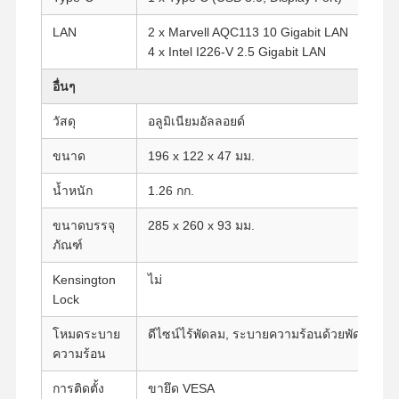
LAN
2 x Marvell AQC113 10 Gigabit LAN
4 x Intel I226-V 2.5 Gigabit LAN
ควบคุม
ติดต่อเรา
พูดคุยกันตอน
คุณภาพ
นี้
อื่นๆ
วัสดุ
อลูมิเนียมอัลลอยด์
Firewall มินิพีซี
ขนาด
196 x 122 x 47 มม.
มินิพีซีอุตสาหกรรม
น้ำหนัก
1.26 กก.
คอมพิวเตอร์ตั้งแร็ค 1U
ขนาดบรรจุ
285 x 260 x 93 มม.
มินิพีซี POE
ภัณฑ์
Kensington
ไม่
NAS มินิพีซี
Lock
Celeron มินิ PC
โหมดระบาย
ดีไซน์ไร้พัดลม, ระบายความร้อนด้วยพัดลมเสริ
ความร้อน
คอร์มมินิพีซี
การติดตั้ง
ขายึด VESA
ออฟฟิศมินิพีซี