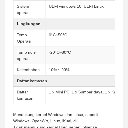
Sistem
UEFI win dows 10, UEFI Linux
Motherboard Industri
operasi
Motherboard Firewall
Lingkungan
Temp
0°C~50°C
Operasi
Temp non-
-20°C~80°C
operasi
Kelembaban
10% ~ 90%
Daftar kemasan
Daftar
1 x Mini PC, 1 x Sumber daya, 1 x Kabel d
kemasan
Mendukung kernel Windows dan Linux, seperti
Windows, OpenWrt, Linux, iKuai, dll.
Tidak mendukung kernel Unix, seperti pfsense,