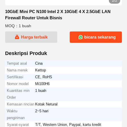
2/2
10GbE Mini PC N100 Intel 2 X 10GbE 4 X 2.5GbE LAN
Firewall Router Untuk Bisnis
MOQ：1 buah
Harga terbaik
bicara sekarang
Deskripsi Produk
Tempat asal
Cina
Nama merek
Kettop
Sertifikasi
CE, RoHS
Nomor model
Mi100H6
Kuantitas min
1 buah
Order
Kemasan rincian
Kotak Netural
Waktu
2~5 hari
pengiriman
Syarat-syarat
T/T, Western Union, Paypal, kartu kredit