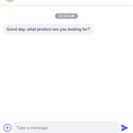
Terus
12:18 AM
Rekomendasi Produk
Good day, what product are you looking for?
32G Fanless
10G Firewall
PC Mini
8GB RAM
Firewall Mini
Mini PC Intel
Firewall 2
Fanless
PC Intel J6412
Atom X7425E
Cores 2.5G PC
Firewall Mi
5x 2.5GbE
Dual Nic Mini
N4000 5 X
PC J4125
LAN 3
Pc Pfsense
LAN 2.5GbE
Quad Core
Harga terbaik
Harga terbaik
Harga terbaik
Harga terb
Tampilan
RJ45 Jaringan
Router
Dual RS23
Firewall
Jaringan
485 Port
155mm
Rumah
Tentang kita
Hubungi kami
Desktop Site
Sitemap
Kebijakan Privasi
Kualitas
Firewall Mini PC
Pabrik China.Copyright © 2026 Shenzhen
Kettop Technolgy Limited. All Rights Reserved.