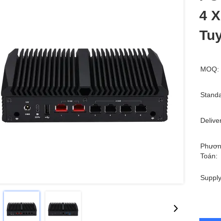
4 
Tu
MOQ:
Standa
Delive
Phươn
Toán:
Supply