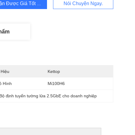
ận Được Giá Tốt Nhất
Nói Chuyện Ngay.
Phẩm
 Hiệu
Kettop
ô Hình
Mi100H6
Bộ định tuyến tường lửa 2.5GbE cho doanh nghiệp