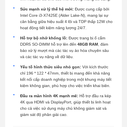
Sức mạnh xử lý thế hệ mới:
Được cung cấp bởi
Intel Core i3-X7425E (Alder Lake-N), mang lại sự
cân bằng giữa hiệu suất 4 lõi và TDP thấp 12W cho
hoạt động tiết kiệm năng lượng 24/7.
Hỗ trợ bộ nhớ khổng lồ:
Được trang bị ổ cắm
DDR5 SO-DIMM hỗ trợ lên đến
48GB RAM
, đảm
bảo xử lý mượt mà các tác vụ ảo hóa chuyên sâu
và các tác vụ nặng về dữ liệu.
Yếu tố hình thức siêu nhỏ gọn:
Với kích thước
chỉ 196 * 122 * 47mm, thiết bị mang đến khả năng
kết nối cấp doanh nghiệp trong một khung máy tiết
kiệm không gian, phù hợp cho việc triển khai biên.
Đầu ra màn hình 4K mạnh mẽ:
Hỗ trợ đầu ra kép
4K qua HDMI và DisplayPort, giúp thiết bị linh hoạt
cho cả việc sử dụng máy chủ không giám sát và
giám sát độ phân giải cao.