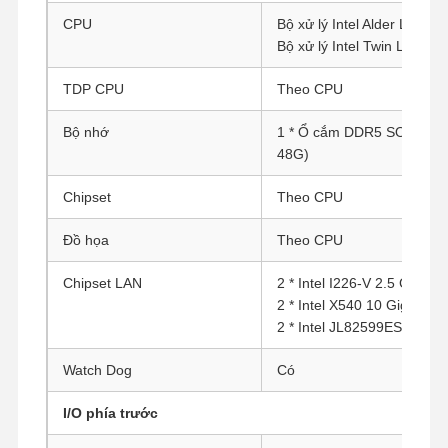
CPU
Bộ xử lý Intel Alder Lake-N
Bộ xử lý Intel Twin Lake-N
TDP CPU
Theo CPU
Bộ nhớ
1 * Ổ cắm DDR5 SO-DIMM
48G)
Chipset
Theo CPU
Đồ họa
Theo CPU
Chipset LAN
2 * Intel I226-V 2.5 Gigabi
2 * Intel X540 10 Gigabit 
2 * Intel JL82599ES 10 Gi
Watch Dog
Có
I/O phía trước