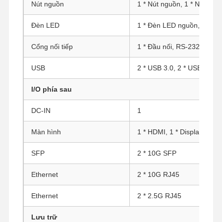
Nút nguồn
1 * Nút nguồn, 1 * Nút Res
Đèn LED
1 * Đèn LED nguồn, 1 * Đ
Cổng nối tiếp
1 * Đầu nối, RS-232 (RJ-4
USB
2 * USB 3.0, 2 * USB 2.0
I/O phía sau
DC-IN
1
Màn hình
1 * HDMI, 1 * Display Port
SFP
2 * 10G SFP
Ethernet
2 * 10G RJ45
Nhà
Sản Phẩm
Về Chúng
Tham Quan
Ethernet
2 * 2.5G RJ45
Tôi
Nhà Máy
Lưu trữ