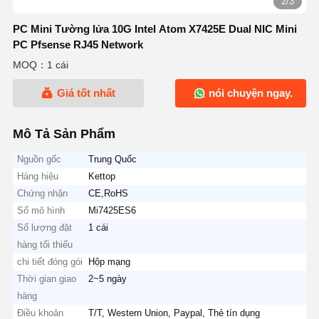
2/3
PC Mini Tường lửa 10G Intel Atom X7425E Dual NIC Mini
PC Pfsense RJ45 Network
MOQ：1 cái
Giá tốt nhất
nói chuyện ngay.
Mô Tả Sản Phẩm
Nguồn gốc
Trung Quốc
Hàng hiệu
Kettop
Chứng nhận
CE,RoHS
Số mô hình
Mi7425ES6
Số lượng đặt
1 cái
hàng tối thiểu
chi tiết đóng gói
Hộp mạng
Thời gian giao
2~5 ngày
hàng
Điều khoản
T/T, Western Union, Paypal, Thẻ tín dụng