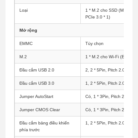
Loại
1 * M.2 cho SSD (M Key, L
PCIe 3.0 * 1)
Kiểm Soát
Liên Hệ
Nói Chuyện
Chất Lượng
Chúng Tôi
Ngay.
Mở rộng
EMMC
Tùy chọn
Tường lửa Mini PC
M.2
1 * M.2 cho Wi-Fi (E Key, L
Máy tính mini công nghiệp
Đầu cắm USB 2.0
2, 2 * 5Pin, Pitch 2.0mm
Máy tính gắn rack 1U
Đầu cắm USB 3.0
1, 2 * 5Pin, Pitch 2.0mm, 
Máy tính mini POE
NAS Mini PC
Jumper AutoStart
Có, 1 * 3Pin, Pitch 2.0mm
Celeron Mini PC
Jumper CMOS Clear
Có, 1 * 3Pin, Pitch 2.0mm
Core Mini PC
Đầu cắm bảng điều khiển
1, 2 * 5Pin, Pitch 2.0mm
phía trước
Máy tính mini văn phòng