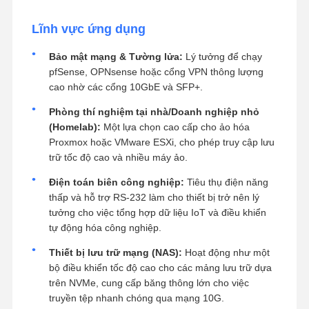
Lĩnh vực ứng dụng
Bảo mật mạng & Tường lửa:
Lý tưởng để chạy
pfSense, OPNsense hoặc cổng VPN thông lượng
cao nhờ các cổng 10GbE và SFP+.
Phòng thí nghiệm tại nhà/Doanh nghiệp nhỏ
(Homelab):
Một lựa chọn cao cấp cho ảo hóa
Proxmox hoặc VMware ESXi, cho phép truy cập lưu
trữ tốc độ cao và nhiều máy ảo.
Điện toán biên công nghiệp:
Tiêu thụ điện năng
thấp và hỗ trợ RS-232 làm cho thiết bị trở nên lý
tưởng cho việc tổng hợp dữ liệu IoT và điều khiển
tự động hóa công nghiệp.
Thiết bị lưu trữ mạng (NAS):
Hoạt động như một
bộ điều khiển tốc độ cao cho các mảng lưu trữ dựa
trên NVMe, cung cấp băng thông lớn cho việc
truyền tệp nhanh chóng qua mạng 10G.