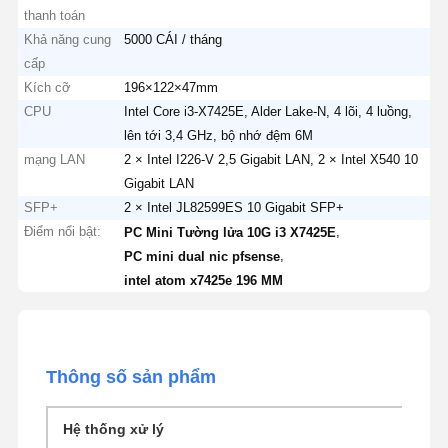
thanh toán
Khả năng cung
5000 CÁI / tháng
cấp
Kích cỡ
196×122×47mm
CPU
Intel Core i3-X7425E, Alder Lake-N, 4 lõi, 4 luồng,
lên tới 3,4 GHz, bộ nhớ đệm 6M
mạng LAN
2 × Intel I226-V 2,5 Gigabit LAN, 2 × Intel X540 10
Gigabit LAN
SFP+
2 × Intel JL82599ES 10 Gigabit SFP+
Điểm nổi bật:
,
PC Mini Tường lửa 10G i3 X7425E
,
PC mini dual nic pfsense
intel atom x7425e 196 MM
Thông số sản phẩm
Hệ thống xử lý