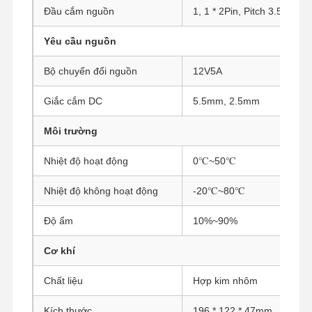
Đầu cắm nguồn
1, 1 * 2Pin, Pitch 3.5mm, 
Bo mạch chủ công nghiệp
Yêu cầu nguồn
Bảng chủ tường lửa
Bộ chuyển đổi nguồn
12V5A
Giắc cắm DC
5.5mm, 2.5mm
Môi trường
Nhiệt độ hoạt động
0℃~50℃
Nhiệt độ không hoạt động
-20℃~80℃
Độ ẩm
10%~90%
Cơ khí
Chất liệu
Hợp kim nhôm
Kích thước
196 * 122 * 47mm