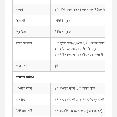
মেমরি
১ * ডিডিআর৫ এসও-ডিমএম সকেট (৪৮জি পর্যন্ত)
চিপসেট
সিপিইউ দ্বারা
গ্রাফিক্স
সিপিইউ দ্বারা
ল্যান চিপসেট
২ * ইন্টেল আই২২৬-ভি ২.৫ গিগাবিট ল্যান
২ * ইন্টেল এক্স৫৪০ ১০ গিগাবিট ল্যান
২ * ইন্টেল জেএল৮২৫৯৯ইএস ১০ গিগাবিট এসএফপি
ওয়াচ ডগ
হ্যাঁ
সামনের আই/ও
পাওয়ার বাটন
১ * পাওয়ার বাটন, ১ * রিসেট বাটন
এলইডি
১ * পাওয়ার এলইডি, ১ * হার্ড ডিস্ক এলইডি
সিরিয়াল পোর্ট
১ * কানেক্টর, আরএস-২৩২ (আরজে-৪৫)