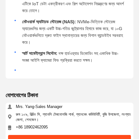
এটিকে IoT ডেটা একত্রীকরণ এবং শিল্প অটোমেশন নিয়ন্ত্রণের জন্য আদর্শ
করে তোলে।
নেটওয়ার্ক অ্যাটাচড স্টোরেজ (NAS):
NVMe-ভিত্তিক স্টোরেজ
অ্যারেগুলির জন্য একটি উচ্চ-গতির কন্ট্রোলার হিসাবে কাজ করে, যা ১০G
নেটওয়ার্কগুলিতে দ্রুত ফাইল স্থানান্তরের জন্য বিশাল ব্যান্ডউইথ সরবরাহ
করে।
স্মার্ট সার্ভেইল্যান্স সিস্টেম:
দক্ষ হার্ডওয়্যার ডিকোডিং সহ একাধিক উচ্চ-
সংজ্ঞা আইপি ক্যামেরা ফিড প্রক্রিয়া করতে সক্ষম।
যোগাযোগের ঠিকানা
Mrs. Yang-Sales Manager
রুম ১০৯, বিল্ডিং সি, গ্যানলি টেকনোলজি পার্ক, গ্যানকেং কমিউনিটি, বুজি উপজেলা, লংগ্যাং
জেলা, শেনজেন।
+86 18902462095