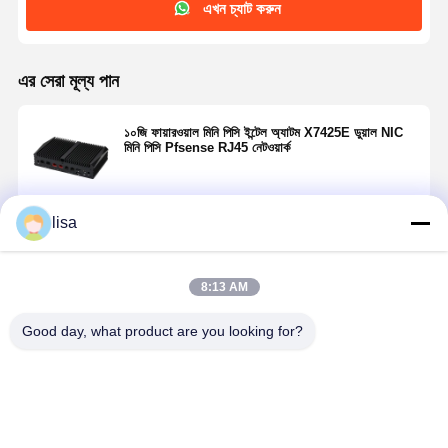
এখন চ্যাট করুন
এর সেরা মূল্য পান
১০জি ফায়ারওয়াল মিনি পিসি ইন্টেল অ্যাটম X7425E ডুয়াল NIC
মিনি পিসি Pfsense RJ45 নেটওয়ার্ক
lisa
চালিয়ে
8:13 AM
প্রস্তাবিত পণ্য
Good day, what product are you looking for?
৩২জি ফ্যানলেস
2 কোর 2.5G
8GB RAM
8 জি ফায়ারওয়া