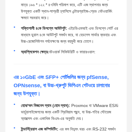
মাত্র ১৯৬ * ১২২ * ৪৭মিমি পরিমাপ করে, এটি এজ স্থাপনার জন্য
উপযুক্ত একটি স্থান-সাশ্রয়ী চ্যাসিসে এন্টারপ্রাইজ-গ্রেড নেটওয়ার্কিং
ক্ষমতা সরবরাহ করে।
শক্তিশালী ৪কে ডিসপ্লে আউটপুট:
এইচডিএমআই এবং ডিসপ্লে পোর্ট এর
মাধ্যমে ডুয়াল ৪কে আউটপুট সমর্থন করে, যা হেডলেস সার্ভার ব্যবহার এবং
উচ্চ-রেজোলিউশন পর্যবেক্ষণের জন্য বহুমুখী করে তোলে।
অ্যাপ্লিকেশন ক্ষেত্র
নেটওয়ার্ক সিকিউরিটি ও ফায়ারওয়াল:
এর ১০GbE এবং SFP+ পোর্টগুলির জন্য pfSense,
OPNsense, বা উচ্চ-থ্রুপুট ভিপিএন গেটওয়ে চালানোর
জন্য উপযুক্ত।
হোম/স্মল বিজনেস ল্যাব (হোম ল্যাব):
Proxmox বা VMware ESXi
ভার্চুয়ালাইজেশনের জন্য একটি প্রিমিয়াম পছন্দ, যা উচ্চ-গতির স্টোরেজ
অ্যাক্সেস এবং একাধিক ভিএম-এর অনুমতি দেয়।
ইন্ডাস্ট্রিয়াল এজ কম্পিউটিং:
এর কম বিদ্যুৎ খরচ এবং RS-232 সমর্থন