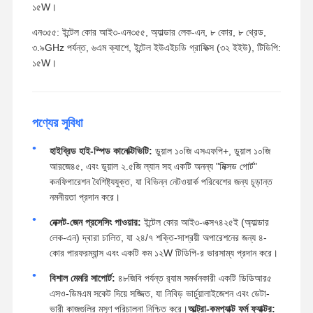
১৫W।
এন৩৫৫: ইন্টেল কোর আই৩-এন৩৫৫, অ্যাল্ডার লেক-এন, ৮ কোর, ৮ থ্রেড,
৩.৯GHz পর্যন্ত, ৬এম ক্যাশে, ইন্টেল ইউএইচডি গ্রাফিক্স (৩২ ইইউ), টিডিপি:
১৫W।
পণ্যের সুবিধা
হাইব্রিড হাই-স্পিড কানেক্টিভিটি:
ডুয়াল ১০জি এসএফপি+, ডুয়াল ১০জি
আরজে৪৫, এবং ডুয়াল ২.৫জি ল্যান সহ একটি অনন্য "মিক্সড পোর্ট"
কনফিগারেশন বৈশিষ্ট্যযুক্ত, যা বিভিন্ন নেটওয়ার্ক পরিবেশের জন্য চূড়ান্ত
নমনীয়তা প্রদান করে।
নেক্সট-জেন প্রসেসিং পাওয়ার:
ইন্টেল কোর আই৩-এক্স৭৪২৫ই (অ্যাল্ডার
লেক-এন) দ্বারা চালিত, যা ২৪/৭ শক্তি-সাশ্রয়ী অপারেশনের জন্য ৪-
কোর পারফরম্যান্স এবং একটি কম ১২W টিডিপি-র ভারসাম্য প্রদান করে।
বিশাল মেমরি সাপোর্ট:
৪৮জিবি পর্যন্ত র‍্যাম সমর্থনকারী একটি ডিডিআর৫
এসও-ডিমএম সকেট দিয়ে সজ্জিত, যা নিবিড় ভার্চুয়ালাইজেশন এবং ডেটা-
ভারী কাজগুলির মসৃণ পরিচালনা নিশ্চিত করে।
আল্ট্রা-কমপ্যাক্ট ফর্ম ফ্যাক্টর: