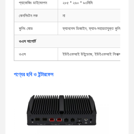
প্যাকেজিং ডাইমেনশন
২৮৫ * ২৬০ * ৯৩মিমি
কেনসিংটন লক
না
কুলিং মোড
ফ্যানলেস ডিজাইন, ফ্যান-সহায়তাযুক্ত কুলিং
ওএস সাপোর্ট
ওএস
ইউইএফআই উইন্ডোজ, ইউইএফআই লিনাক্স
পণ্যের ছবি ও ইন্টারফেস