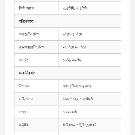
ইন্ডাস্ট্রিয়াল মাদারবোর্ড
ডিসি জ্যাক
৫.৫মিমি, ২.৫মিমি
ফায়ারওয়াল মাদারবোর্ড
পরিবেশগত
অপারেটিং টেম্প
০°সে~৫০°সে
নন-অপারেটিং টেম্প
-২০°সে~৮০°সে
আর্দ্রতা
১০%~৯০%
মেকানিক্যাল
উপাদান
অ্যালুমিনিয়াম অ্যালয়
ডাইমেনশন
১৯৬ * ১২২ * ৪৭মিমি
ওজন
১.২৬কেজি
মাউন্টিং
ভিইএসএ মাউন্টিং ব্র্যাকেট