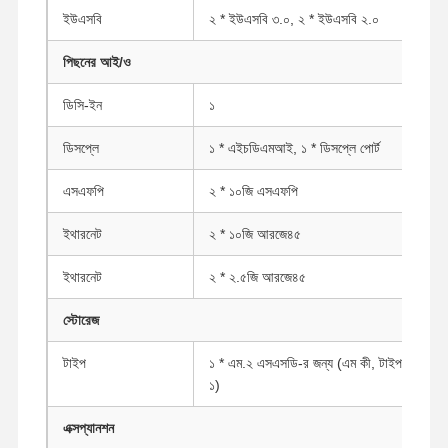
ইউএসবি
২ * ইউএসবি ৩.০, ২ * ইউএসবি ২.০
পিছনের আই/ও
ডিসি-ইন
১
ডিসপ্লে
১ * এইচডিএমআই, ১ * ডিসপ্লে পোর্ট
এসএফপি
২ * ১০জি এসএফপি
ইথারনেট
২ * ১০জি আরজে৪৫
ইথারনেট
২ * ২.৫জি আরজে৪৫
স্টোরেজ
টাইপ
১ * এম.২ এসএসডি-র জন্য (এম কী, টাইপ: ২২৮০,
১)
বাড়ি
পণ্য
আমাদের সম্পর্কে
কারখানা ভ্রমণ
এক্সপ্যানশন