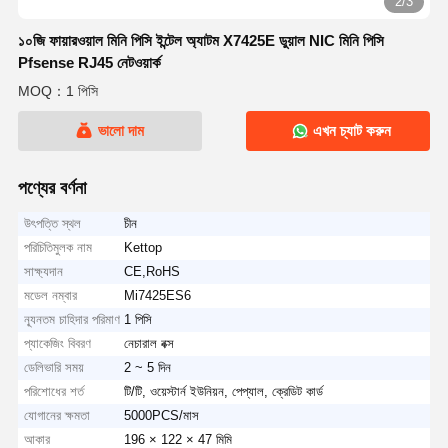
2/3
১০জি ফায়ারওয়াল মিনি পিসি ইন্টেল অ্যাটম X7425E ডুয়াল NIC মিনি পিসি
Pfsense RJ45 নেটওয়ার্ক
MOQ：1 পিসি
ভালো দাম
এখন চ্যাট করুন
পণ্যের বর্ণনা
উৎপত্তি স্থল
চীন
পরিচিতিমুলক নাম
Kettop
সাক্ষ্যদান
CE,RoHS
মডেল নম্বার
Mi7425ES6
ন্যূনতম চাহিদার পরিমাণ
1 পিসি
প্যাকেজিং বিবরণ
নেচারাল বক্স
ডেলিভারি সময়
2 ~ 5 দিন
পরিশোধের শর্ত
টি/টি, ওয়েস্টার্ন ইউনিয়ন, পেপ্যাল, ক্রেডিট কার্ড
যোগানের ক্ষমতা
5000PCS/মাস
আকার
196 × 122 × 47 মিমি