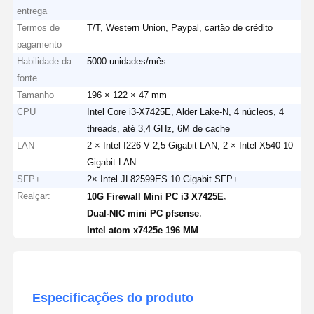
entrega
Termos de
T/T, Western Union, Paypal, cartão de crédito
pagamento
Habilidade da
5000 unidades/mês
fonte
Tamanho
196 × 122 × 47 mm
CPU
Intel Core i3-X7425E, Alder Lake-N, 4 núcleos, 4
threads, até 3,4 GHz, 6M de cache
LAN
2 × Intel I226-V 2,5 Gigabit LAN, 2 × Intel X540 10
Gigabit LAN
SFP+
2× Intel JL82599ES 10 Gigabit SFP+
Realçar:
,
10G Firewall Mini PC i3 X7425E
,
Dual-NIC mini PC pfsense
Intel atom x7425e 196 MM
Especificações do produto