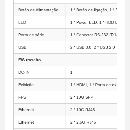
Botão de Alimentação
1 * Botão de ligação, 1 * Botão d
LED
1 * Power LED, 1 * HDD LED
Porta de série
1 * Conector RS-232 (RJ-45)
USB
2 * USB 3.0, 2 * USB 2.0
E/S traseiro
DC-IN
1
Exibição
1 * HDMI, 1 * Porta de exibição
FPS
2 * 10G SFP
Ethernet
2 * 10G RJ45
Casa
Produtos
Quem
Fábrica
Somos
Ethernet
2 * 2,5G RJ45