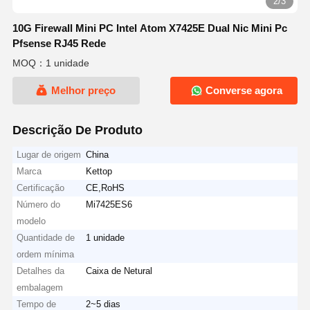
2/3
10G Firewall Mini PC Intel Atom X7425E Dual Nic Mini Pc
Pfsense RJ45 Rede
MOQ：1 unidade
Melhor preço
Converse agora
Descrição De Produto
Lugar de origem
China
Marca
Kettop
Certificação
CE,RoHS
Número do
Mi7425ES6
modelo
Quantidade de
1 unidade
ordem mínima
Detalhes da
Caixa de Netural
embalagem
Tempo de
2~5 dias