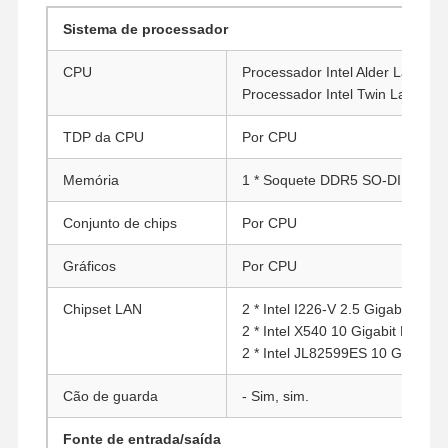
Sistema de processador
CPU
Processador Intel Alder Lake-N
Processador Intel Twin Lake-N
TDP da CPU
Por CPU
Memória
1 * Soquete DDR5 SO-DIMM (at
Conjunto de chips
Por CPU
Gráficos
Por CPU
Chipset LAN
2 * Intel I226-V 2.5 Gigabit LAN
2 * Intel X540 10 Gigabit LAN
2 * Intel JL82599ES 10 Gigabit 
Cão de guarda
- Sim, sim.
Fonte de entrada/saída