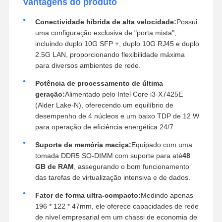
Vantagens do produto
Conectividade híbrida de alta velocidade:
Possui
uma configuração exclusiva de "porta mista",
incluindo duplo 10G SFP +, duplo 10G RJ45 e duplo
2.5G LAN, proporcionando flexibilidade máxima
para diversos ambientes de rede.
Potência de processamento de última
geração:
Alimentado pelo Intel Core i3-X7425E
(Alder Lake-N), oferecendo um equilíbrio de
desempenho de 4 núcleos e um baixo TDP de 12 W
para operação de eficiência energética 24/7.
Suporte de memória maciça:
Equipado com uma
tomada DDR5 SO-DIMM com suporte para até
48
GB de RAM
, assegurando o bom funcionamento
das tarefas de virtualização intensiva e de dados.
Fator de forma ultra-compacto:
Medindo apenas
196 * 122 * 47mm, ele oferece capacidades de rede
de nível empresarial em um chassi de economia de