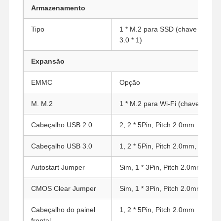
Armazenamento
Tipo
1 * M.2 para SSD (chave M, tipo
Controle De
Fale
Converse
3.0 * 1)
Qualidade
Conosco
Agora
Expansão
Firewall Mini PC
EMMC
Opção
Mini PC industrial
M. M.2
1 * M.2 para Wi-Fi (chave E, tip
PC de Montagem em Rack 1U
Cabeçalho USB 2.0
2, 2 * 5Pin, Pitch 2.0mm
Mini PC POE
Cabeçalho USB 3.0
1, 2 * 5Pin, Pitch 2.0mm, opcion
NAS Mini PC
Autostart Jumper
Sim, 1 * 3Pin, Pitch 2.0mm
Celeron Mini PC
CMOS Clear Jumper
Sim, 1 * 3Pin, Pitch 2.0mm
Core Mini PC
Cabeçalho do painel
1, 2 * 5Pin, Pitch 2.0mm
Mini PC para Escritório
frontal