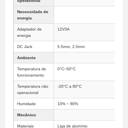
operacional
Necessidade de
energia
Controle De
Fale
Converse
Qualidade
Conosco
Agora
Adaptador de
12V3A
energia
Firewall Mini PC
DC Jack
5.5mm, 2.5mm
Mini PC industrial
Ambiente
PC de Montagem em Rack 1U
Temperatura de
0°C~50°C
funcionamento
Mini PC POE
Temperatura não
-20°C a 80°C
NAS Mini PC
operacional
Celeron Mini PC
Humidade
10% ~ 90%
Core Mini PC
Mecânico
Mini PC para Escritório
Materiais
Liga de alumínio