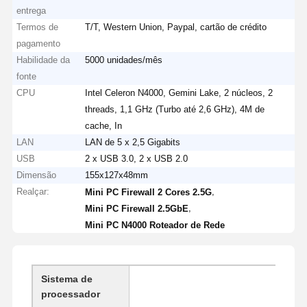
entrega
Termos de
T/T, Western Union, Paypal, cartão de crédito
pagamento
Habilidade da
5000 unidades/mês
fonte
CPU
Intel Celeron N4000, Gemini Lake, 2 núcleos, 2
threads, 1,1 GHz (Turbo até 2,6 GHz), 4M de
cache, In
LAN
LAN de 5 x 2,5 Gigabits
USB
2 x USB 3.0, 2 x USB 2.0
Dimensão
155x127x48mm
Realçar:
,
Mini PC Firewall 2 Cores 2.5G
,
Mini PC Firewall 2.5GbE
Mini PC N4000 Roteador de Rede
Sistema de
processador