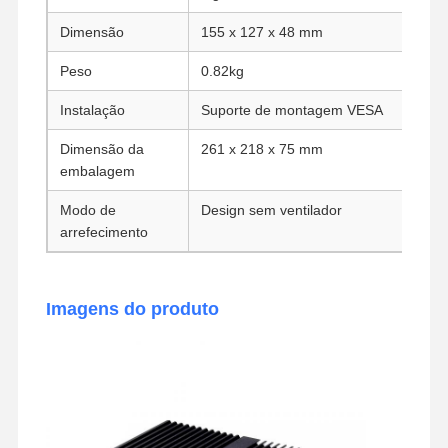
Placa-mãe industrial
Dimensão
155 x 127 x 48 mm
Peso
0.82kg
Firewall da placa-mãe
Instalação
Suporte de montagem VESA
Dimensão da
261 x 218 x 75 mm
embalagem
Modo de
Design sem ventilador
arrefecimento
Imagens do produto