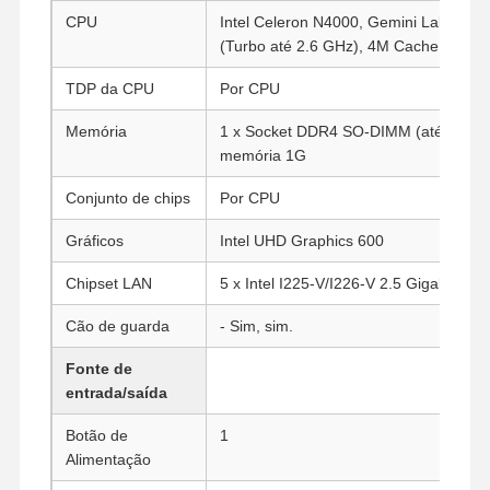
CPU
Intel Celeron N4000, Gemini Lake, 2 nú
(Turbo até 2.6 GHz), 4M Cache, Intel
TDP da CPU
Por CPU
Memória
1 x Socket DDR4 SO-DIMM (até 16G) S
memória 1G
Conjunto de chips
Por CPU
Gráficos
Intel UHD Graphics 600
Chipset LAN
5 x Intel I225-V/I226-V 2.5 Gigabit LAN
Cão de guarda
- Sim, sim.
Fonte de
entrada/saída
Botão de
1
Alimentação