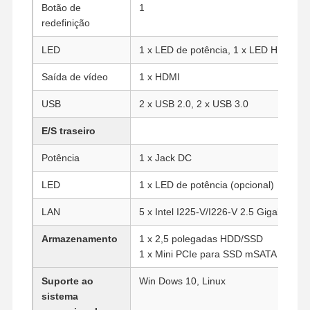
Botão de
1
redefinição
LED
1 x LED de potência, 1 x LED HDD
Saída de vídeo
1 x HDMI
USB
2 x USB 2.0, 2 x USB 3.0
E/S traseiro
Potência
1 x Jack DC
LED
1 x LED de potência (opcional)
LAN
5 x Intel I225-V/I226-V 2.5 Gigabit LAN
Armazenamento
1 x 2,5 polegadas HDD/SSD
1 x Mini PCIe para SSD mSATA
Casa
Produtos
Quem
Fábrica
Somos
Suporte ao
Win Dows 10, Linux
sistema