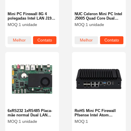
Mini PC Firewall 8G 4
NUC Celeron Mini PC Intel
polegadas Intel LAN J1900
J5005 Quad Core Dual
Pfsense Box Pfsense Mini
HDMI 4K 4x USB 3.0
MOQ:
1 unidade
MOQ:
1 unidade
PC sem ventoinha
Melhor
Contato
Melhor
Contato
preço
preço
6xRS232 1xRS485 Placa-
RoHS Mini PC Firewall
mãe normal Dual LAN
Pfsense Intel Atom
Mini PC I3 5005U
C3758R 5 X 2.5 Gigabit
MOQ:
1 unidade
MOQ:
1
Industrial
LAN Ports RoHS