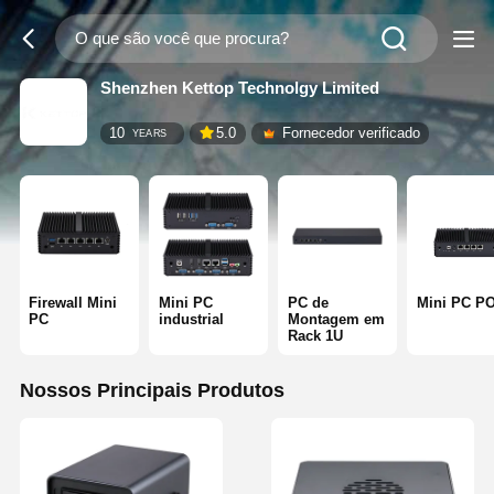
Shenzhen Kettop Technolgy Limited
10
5.0
Fornecedor verificado
YEARS
Firewall Mini
Mini PC
PC de
Mini PC P
PC
industrial
Montagem em
Rack 1U
Nossos Principais Produtos