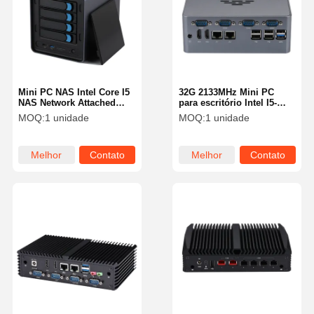
Mini PC NAS Intel Core I5
32G 2133MHz Mini PC
NAS Network Attached
para escritório Intel I5-
Storage 8260U 4 Baias de
6400 4xCOM Dual LAN 3
MOQ:
1 unidade
MOQ:
1 unidade
Armazenamento
Display Fanless Media PC
Melhor
Contato
Melhor
Contato
preço
preço