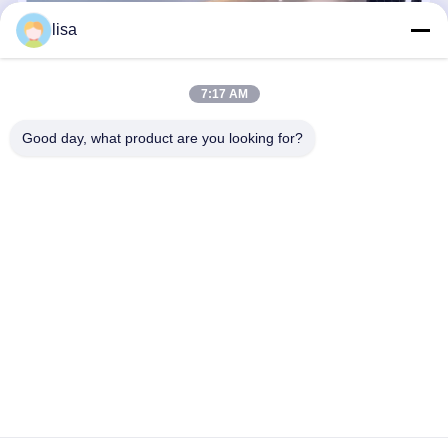
196mm Mini PC sem ventilador Intel Firewall N355 8 Núcleo Dual 10G S
lisa
7:17 AM
Good day, what product are you looking for?
Kettop Technology – Mini PCs e Soluções de Rede de Alto
Desempenho Desde 2017, a Kettop Technology Limited evoluiu de
uma fabricante especializada de Thin Clients para uma líder global
em Mini PCs de Alto Desempenho e Appliances de Rede
Avançados. ...
Aprenda mais
Enviar consulta
Converse agora
Casa
Mapa do Site
Fale Conosco
Desktop Site
Mapa do Site
Política de privacidade