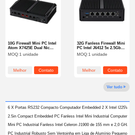
Controle De
Fale
Converse
Qualidade
Conosco
Agora
10G Firewall Mini PC Intel
32G Fanless Firewall Mini
Firewall Mini PC
Atom X7425E Dual Nic
PC Intel J6412 5x 2.5GbE
Mini Pc Pfsense RJ45
LAN 3 Firewall de exibição
MOQ:
1 unidade
MOQ:
1 unidade
Mini PC industrial
Rede
155mm
PC de Montagem em Rack 1U
Melhor
Contato
Melhor
Contato
preço
preço
Mini PC POE
Ver tudo
NAS Mini PC
Celeron Mini PC
6 X Portas RS232 Compacto Computador Embedded 2 X Intel I225V I22
2.5in Compact Embedded PC Fanless Intel Mini Industrial Computer Co
Core Mini PC
Mini PC Industrial Fanless Intel Celeron J1900 de 155 mm e 2,0 GHz,
Mini PC para Escritório
PC Industrial Robusto Sem Ventoinha em Liga de Alumínio Pequeno In