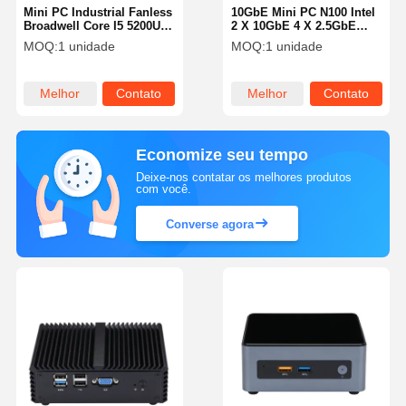
Mini PC Industrial Fanless
10GbE Mini PC N100 Intel
Broadwell Core I5 5200U 2
2 X 10GbE 4 X 2.5GbE
LAN Fanless Media PC
LAN Firewall Router para
MOQ:
1 unidade
MOQ:
1 unidade
Negócios
Melhor
Contato
Melhor
Contato
preço
preço
Economize seu tempo
Deixe-nos contatar os melhores produtos
com você.
Converse agora