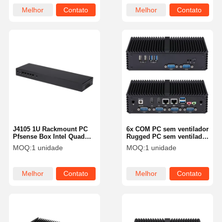
Melhor
Contato
Melhor
Contato
preço
preço
J4105 1U Rackmount PC
6x COM PC sem ventilador
Pfsense Box Intel Quad
Rugged PC sem ventilador
Core 5 X 2.5GbE LAN
Intel Industrial Mini PC I5
MOQ:
1 unidade
MOQ:
1 unidade
Servidor
4200U Dual LAN
Melhor
Contato
Melhor
Contato
preço
preço
Casa
Produtos
Quem
Fábrica
Somos