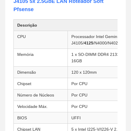
J4105 5x 2.5GbE LAN Roteador Soft
Pfsense
Descrição
CPU
Processador Intel Gemini Lake,
J4105/
4125
/N4000/N4020
Memória
1 x SO-DIMM DDR4 2133/240
16GB
Dimensão
120 x 120mm
Chipset
Por CPU
Número de Núcleos
Por CPU
Velocidade Máx.
Por CPU
BIOS
UFFI
Chipset LAN
5 x Intel I225-V/I226-V 2.5 Giga