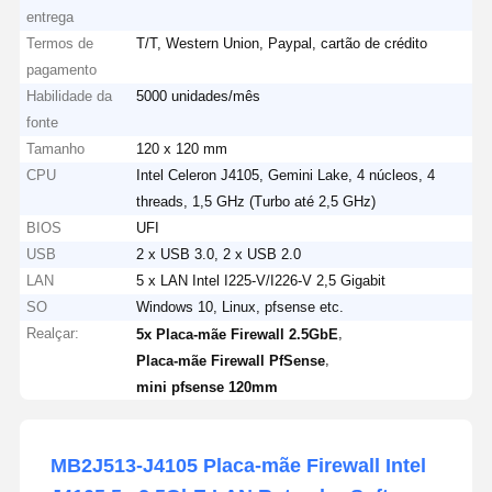
entrega
Termos de
T/T, Western Union, Paypal, cartão de crédito
pagamento
Habilidade da
5000 unidades/mês
fonte
Tamanho
120 x 120 mm
CPU
Intel Celeron J4105, Gemini Lake, 4 núcleos, 4
threads, 1,5 GHz (Turbo até 2,5 GHz)
BIOS
UFI
USB
2 x USB 3.0, 2 x USB 2.0
LAN
5 x LAN Intel I225-V/I226-V 2,5 Gigabit
SO
Windows 10, Linux, pfsense etc.
Realçar:
,
5x Placa-mãe Firewall 2.5GbE
,
Placa-mãe Firewall PfSense
mini pfsense 120mm
MB2J513-J4105 Placa-mãe Firewall Intel