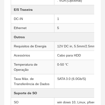
. VGA (Opcional)
E/S Traseira
Controle De
Fale
Converse
DC-IN
1
Qualidade
Conosco
Agora
Ethernet
5
Firewall Mini PC
Outros
Mini PC industrial
Requisitos de Energia
12V DC in, 5.5mm/2.5mm
PC de Montagem em Rack 1U
Acessórios
Cabo para HDD
Mini PC POE
Temperatura de
0-50 ℃
Operação
NAS Mini PC
Taxa Máx. de
SATA 3.0 (6.0Gb/S)
Celeron Mini PC
Transferência de Dados
Core Mini PC
Suporte de SO
SO
win dows 10, Linux, pfsense etc
Mini PC para Escritório