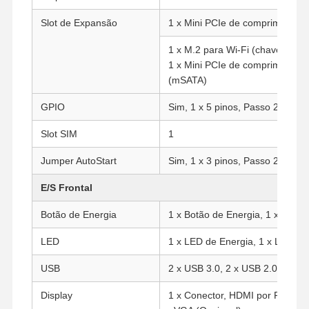
Slot de Expansão
1 x Mini PCIe de comprimento t
1 x M.2 para Wi-Fi (chave E, Ti
1 x Mini PCIe de comprimento t
(mSATA)
GPIO
Sim, 1 x 5 pinos, Passo 2.0mm
Slot SIM
1
Jumper AutoStart
Sim, 1 x 3 pinos, Passo 2.54mm
E/S Frontal
Botão de Energia
1 x Botão de Energia, 1 x Botão
LED
1 x LED de Energia, 1 x LED d
Casa
Produtos
Quem
Fábrica
USB
2 x USB 3.0, 2 x USB 2.0
Somos
Display
1 x Conector, HDMI por Padrão