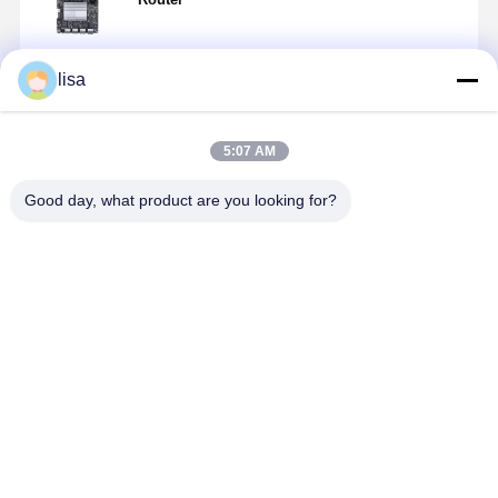
lisa
চালিয়ে
5:07 AM
แนะนำผลิตภัณฑ์
Good day, what product are you looking for?
Intel Atom
Intel Atom
เมนบอร์ด
I5-5200U
C3758R RoHS
C3958 แฟร์วอ
ไฟร์วอลล์
Industrial
Firewall
ลล์เมเธอร์บอร์ด
J1900 Mini
Mainboard 
Motherboard
เซอร์เวอร์ แฟน
ITX พร้อม LAN
2.5GbE LA
4x 10G SFP+
เลสเมเธอร์
Intel Quad
แฟร์วอลล์
ราคาดีที่สุด
ราคาดีที่สุด
ราคาดีที่สุด
ราคาดีที่ส
5x 2.5G LAN
บอร์ด 4x10G
CPU J1900
บอร์ดแม่ที่ฝั
SFP+
ขนาด 120 มม.
Desktop Site
บ้าน
เกี่ยวกับเรา
ติดต่อเรา