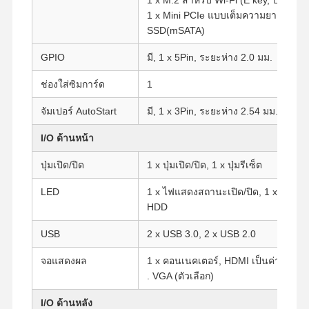
1 x Mini PCIe แบบเต็มความยาวสำหรั
SSD(mSATA)
GPIO
มี, 1 x 5Pin, ระยะห่าง 2.0 มม.
ช่องใส่ซิมการ์ด
1
จัมเปอร์ AutoStart
มี, 1 x 3Pin, ระยะห่าง 2.54 มม.
I/O ด้านหน้า
ปุ่มเปิด/ปิด
1 x ปุ่มเปิด/ปิด, 1 x ปุ่มรีเซ็ต
LED
1 x ไฟแสดงสถานะเปิด/ปิด, 1 x ไฟแ
HDD
USB
2 x USB 3.0, 2 x USB 2.0
จอแสดงผล
1 x คอนเนคเตอร์, HDMI เป็นค่าเริ่มต้น
บ้าน
ผลิตภัณฑ์
เกี่ยวกับเรา
ทัวร์โรงงาน
. VGA (ตัวเลือก)
I/O ด้านหลัง