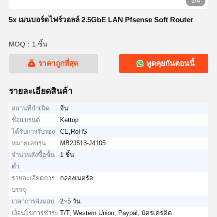
2/4
5x เมนบอร์ดไฟร์วอลล์ 2.5GbE LAN Pfsense Soft Router
MOQ：1 ชิ้น
ราคาถูกที่สุด
พูดคุยกันตอนนี้
รายละเอียดสินค้า
สถานที่กำเนิด
จีน
ชื่อแบรนด์
Kettop
ได้รับการรับรอง
CE,RoHS
หมายเลขรุ่น
MB2J513-J4105
จำนวนสั่งซื้อขั้น
1 ชิ้น
ต่ำ
รายละเอียดการ
กล่องเนตรัล
บรรจุ
เวลาการส่งมอบ
2~5 วัน
เงื่อนไขการชำระ
T/T, Western Union, Paypal, บัตรเครดิต