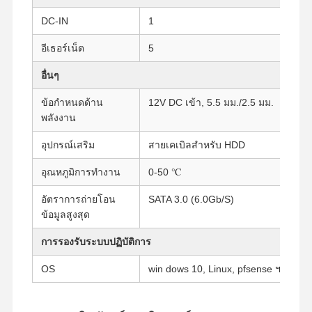
DC-IN
1
ควบคุม
ติดต่อเรา
พูดคุยกันตอน
อีเธอร์เน็ต
5
คุณภาพ
นี้
อื่นๆ
Firewall มินิพีซี
ข้อกำหนดด้าน
12V DC เข้า, 5.5 มม./2.5 มม.
พลังงาน
มินิพีซีอุตสาหกรรม
อุปกรณ์เสริม
สายเคเบิลสำหรับ HDD
คอมพิวเตอร์ตั้งแร็ค 1U
อุณหภูมิการทำงาน
0-50 ℃
มินิพีซี POE
อัตราการถ่ายโอน
SATA 3.0 (6.0Gb/S)
ข้อมูลสูงสุด
NAS มินิพีซี
การรองรับระบบปฏิบัติการ
Celeron มินิ PC
OS
win dows 10, Linux, pfsense ฯลฯ
คอร์มมินิพีซี
ออฟฟิศมินิพีซี