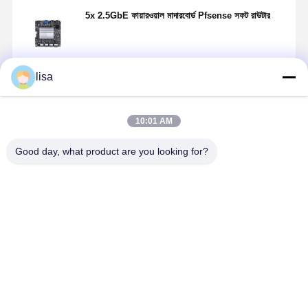
5x 2.5GbE ফায়ারওয়াল মাদারবোর্ড Pfsense সফট রাউটার
lisa
চালিয়ে
10:01 AM
প্রস্তাবিত পণ্য
Good day, what product are you looking for?
ইন্টেল এটম
ইন্টেল অ্যাটম
জে১৯০০ মিনি
I5-5200U
সি৩৭৫৮আর
C3958 ফায়ারওয়াল
আইটিএক্স
ইন্ডাস্ট্রিয়াল
রোএইচএস
মাদারবোর্ড সার্ভার
ফায়ারওয়াল
মেইনবোর্ড 4 X
ফায়ারওয়াল
ফ্যানলেস মাদারবোর্ড
মাদারবোর্ড কোয়াড
2.5GbE LA
মাদারবোর্ড ৪x ১০জি
4x10G SFP+
ইন্টেল ল্যান জে১৯০০
ফায়ারওয়াল
ভালো দাম
ভালো দাম
ভালো দাম
ভালো দাম
এসএফপি+ ৫x
সিপিইউ ১২০ মিমি
এমবেডেড মাদারব
২.৫জি ল্যান