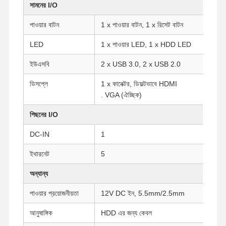
সামনের I/O
পাওয়ার বাটন
1 x পাওয়ার বাটন, 1 x রিসেট বাটন
LED
1 x পাওয়ার LED, 1 x HDD LED
ইউএসবি
2 x USB 3.0, 2 x USB 2.0
ডিসপ্লে
1 x কানেক্টর, ডিফল্টভাবে HDMI
. VGA (ঐচ্ছিক)
পিছনের I/O
DC-IN
1
ইথারনেট
5
অন্যান্য
পাওয়ার প্রয়োজনীয়তা
12V DC ইন, 5.5mm/2.5mm
বাড়ি
পণ্য
আমাদের সম্পর্কে
কারখানা ভ্রমণ
আনুষাঙ্গিক
HDD এর জন্য কেবল