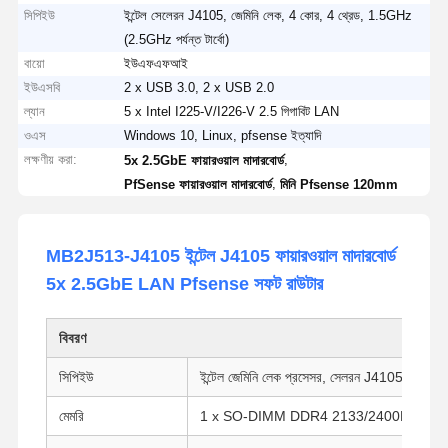
সিপিইউ
ইন্টেল সেলেরন J4105, জেমিনি লেক, 4 কোর, 4 থ্রেড, 1.5GHz
(2.5GHz পর্যন্ত টার্বো)
বায়ো
ইউএফএফআই
ইউএসবি
2 x USB 3.0, 2 x USB 2.0
ল্যান
5 x Intel I225-V/I226-V 2.5 গিগাবিট LAN
ওএস
Windows 10, Linux, pfsense ইত্যাদি
লক্ষণীয় করা:
,
5x 2.5GbE ফায়ারওয়াল মাদারবোর্ড
,
PfSense ফায়ারওয়াল মাদারবোর্ড
মিনি Pfsense 120mm
MB2J513-J4105 ইন্টেল J4105 ফায়ারওয়াল মাদারবোর্ড
5x 2.5GbE LAN Pfsense সফট রাউটার
বিবরণ
সিপিইউ
ইন্টেল জেমিনি লেক প্রসেসর, সেলরন J4105/
4125
/
মেমরি
1 x SO-DIMM DDR4 2133/2400MHz S