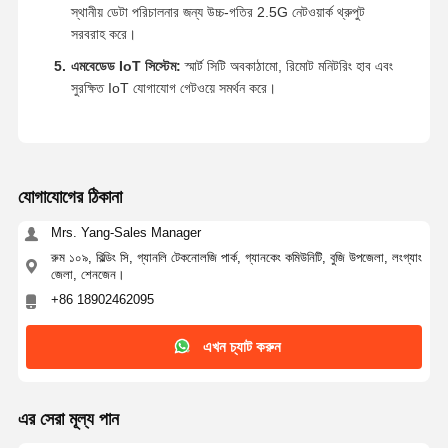
স্থানীয় ডেটা পরিচালনার জন্য উচ্চ-গতির 2.5G নেটওয়ার্ক থ্রুপুট
সরবরাহ করে।
এমবেডেড IoT সিস্টেম:
স্মার্ট সিটি অবকাঠামো, রিমোট মনিটরিং হাব এবং
সুরক্ষিত IoT যোগাযোগ গেটওয়ে সমর্থন করে।
যোগাযোগের ঠিকানা
Mrs. Yang-Sales Manager
রুম ১০৯, বিল্ডিং সি, গ্যানলি টেকনোলজি পার্ক, গ্যানকেং কমিউনিটি, বুজি উপজেলা, লংগ্যাং
জেলা, শেনজেন।
+86 18902462095
এখন চ্যাট করুন
এর সেরা মূল্য পান