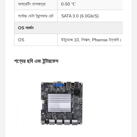
অপারেটিং তাপমাত্রা
0-50 ℃
সর্বোচ্চ ডেটা ট্রান্সফার রেট
SATA 3.0 (6.0Gb/S)
মান নিয়ন্ত্রণ
আমাদের সাথে
এখন চ্যাট করুন
যোগাযোগ করুন
OS সমর্থন
OS
উইন্ডোজ 10, লিনাক্স, Pfsense ইত্যাদি।
ফায়ারওয়াল মিনি পিসি
ইন্ডাস্ট্রিয়াল মিনি পিসি
পণ্যের ছবি এবং ইন্টারফেস
1U র্যাকমাউন্ট পিসি
POE মিনি পিসি
এনএএস মিনি পিসি
সেলারন মিনি পিসি
কোর মিনি পিসি
অফিস মিনি পিসি