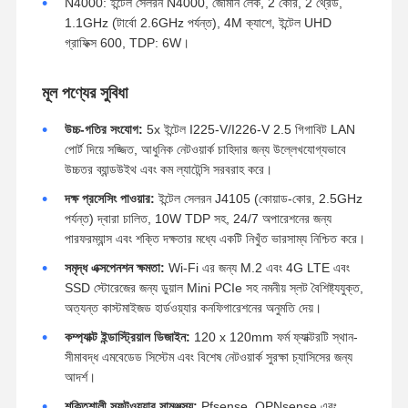
N4000: ইন্টেল সেলরন N4000, জেমিনি লেক, 2 কোর, 2 থ্রেড,
1.1GHz (টার্বো 2.6GHz পর্যন্ত), 4M ক্যাশে, ইন্টেল UHD
গ্রাফিক্স 600, TDP: 6W।
মূল পণ্যের সুবিধা
উচ্চ-গতির সংযোগ:
5x ইন্টেল I225-V/I226-V 2.5 গিগাবিট LAN
পোর্ট দিয়ে সজ্জিত, আধুনিক নেটওয়ার্ক চাহিদার জন্য উল্লেখযোগ্যভাবে
উচ্চতর ব্যান্ডউইথ এবং কম ল্যাটেন্সি সরবরাহ করে।
দক্ষ প্রসেসিং পাওয়ার:
ইন্টেল সেলরন J4105 (কোয়াড-কোর, 2.5GHz
পর্যন্ত) দ্বারা চালিত, 10W TDP সহ, 24/7 অপারেশনের জন্য
পারফরম্যান্স এবং শক্তি দক্ষতার মধ্যে একটি নিখুঁত ভারসাম্য নিশ্চিত করে।
সমৃদ্ধ এক্সপেনশন ক্ষমতা:
Wi-Fi এর জন্য M.2 এবং 4G LTE এবং
SSD স্টোরেজের জন্য ডুয়াল Mini PCIe সহ নমনীয় স্লট বৈশিষ্ট্যযুক্ত,
অত্যন্ত কাস্টমাইজড হার্ডওয়্যার কনফিগারেশনের অনুমতি দেয়।
কম্প্যাক্ট ইন্ডাস্ট্রিয়াল ডিজাইন:
120 x 120mm ফর্ম ফ্যাক্টরটি স্থান-
সীমাবদ্ধ এমবেডেড সিস্টেম এবং বিশেষ নেটওয়ার্ক সুরক্ষা চ্যাসিসের জন্য
আদর্শ।
শক্তিশালী সফটওয়্যার সামঞ্জস্য:
Pfsense, OPNsense এবং