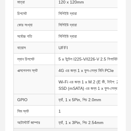
মাত্রা
120 x 120mm
চিপসেট
সিপিইউ দ্বারা
কোর সংখ্যা
সিপিইউ দ্বারা
সর্বোচ্চ গতি
সিপিইউ দ্বারা
বায়োস
UFFI
ল্যান চিপসেট
5 x ইন্টেল I225-V/I226-V 2.5 গিগাবিট ল্যান
এক্সপেনশন স্লট
4G এর জন্য 1 x ফুল-লেন্থ মিনি PCIe
Wi-Fi এর জন্য 1 x M.2 (E কী, টাইপ: 2230)
SSD (mSATA) এর জন্য 1 x ফুল-লেন্থ মিনি PC
GPIO
হ্যাঁ, 1 x 5Pin, পিচ 2.0mm
সিম স্লট
1
অটোস্টার্ট জাম্পার
হ্যাঁ, 1 x 3Pin, পিচ 2.54mm