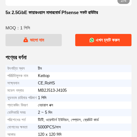
2/4
5x 2.5GbE ফায়ারওয়াল মাদারবোর্ড Pfsense সফট রাউটার
MOQ：1 পিসি
ভালো দাম
এখন চ্যাট করুন
পণ্যের বর্ণনা
উৎপত্তি স্থল
চীন
পরিচিতিমুলক নাম
Kettop
সাক্ষ্যদান
CE,RoHS
মডেল নম্বার
MB2J513-J4105
ন্যূনতম চাহিদার পরিমাণ
1 পিসি
প্যাকেজিং বিবরণ
নেচারাল বক্স
ডেলিভারি সময়
2 ~ 5 দিন
পরিশোধের শর্ত
টি/টি, ওয়েস্টার্ন ইউনিয়ন, পেপ্যাল, ক্রেডিট কার্ড
যোগানের ক্ষমতা
5000PCS/মাস
আকার
120 x 120 মিমি