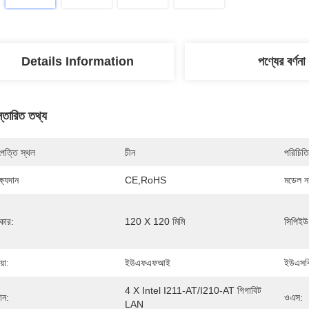
Details Information
পণ্যের বর্ণনা
স্তারিত তথ্য
পত্তি স্থল
চীন
পরিচিতি
্ষ্যদান
CE,RoHS
মডেল নম
কার:
120 X 120 মিমি
সিপিইউ
়ো:
ইউএফএফআই
ইউএসব
4 X Intel I211-AT/I210-AT গিগাবিট 
ান:
ওএস:
LAN