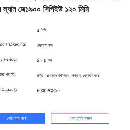
েল ল্যান জে১৯০০ সিপিইউ ১২০ মিমি
1 পিসি
rd Packaging:
নেচারাল বক্স
ry Period:
2 ~ 5 দিন
ানের পদ্ধতি:
টি/টি, ওয়েস্টার্ন ইউনিয়ন, পেপ্যাল, ক্রেডিট কার্ড
 Capacity:
5000PCS/মাস
সেরা দাম পান
এখন চ্যাট করুন