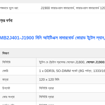
শেষভাবে তুলে ধরা:
J1900 ফায়ারওয়াল মাদারবোর্ড
, 
ফায়ারওয়াল মাদারবোর্ড
যের বর্ণনা
MB2J401-J1900 মিনি আইটিএক্স মাদারবোর্ড কোয়াড ইন্টেল ল্যা
বিবরণ
সিপিইউ
ইন্টেল বে ট্রেইল প্রসেসর সেলেরন J1800,
সেলেরন J1900
মেমরি
1 x DDR3L SO-DIMM সকেট (8G পর্যন্ত, 1333/
মাত্রা
120 x 120 মিমি
চিপসেট
সিপিইউ দ্বারা
কোর সংখ্যা
সিপিইউ দ্বারা