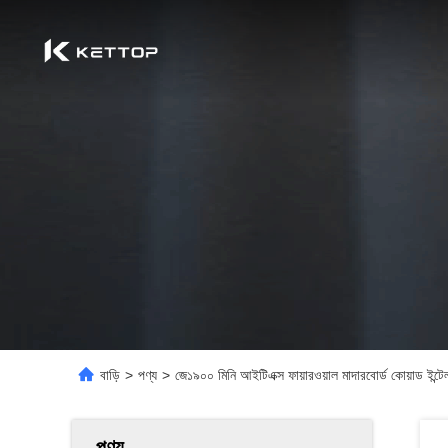
বাড়ি
>
পণ্য
>
জে১৯০০ মিনি আইটিএক্স ফায়ারওয়াল মাদারবোর্ড কোয়াড ইন্
পণ্য