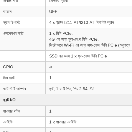
সর্বোচ্চ গতি
সিপিইউ দ্বারা
বায়োস
UFFI
ল্যান চিপসেট
4 x ইন্টেল I211-AT/I210-AT গিগাবিট ল্যান
এক্সপেনশন স্লট
1 x মিনি PCIe,
4G এর জন্য ফুল-লেংথ মিনি PCIe,
ডিফল্টভাবে Wi-Fi এর জন্য হাফ-লেংথ মিনি PCIe (শুধুমাত্
SSD এর জন্য 1 x ফুল-লেংথ মিনি PCIe
GPIO
না
সিম স্লট
1
অটোস্টার্ট জাম্পার
হ্যাঁ, 1 x 3 পিন, পিচ 2.54 মিমি
ফ্রন্ট I/O
পাওয়ার বাটন
1
এলইডি
1 x পাওয়ার এলইডি