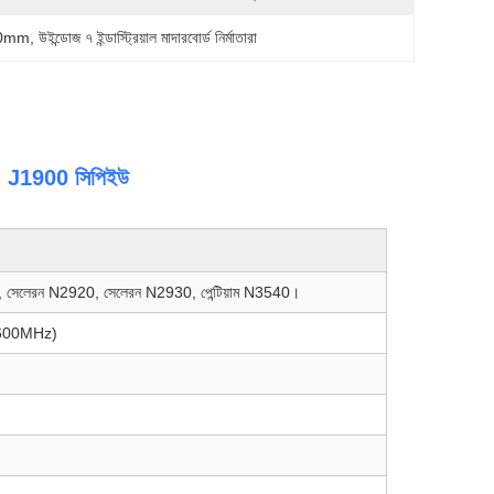
 120mm
, 
উইন্ডোজ ৭ ইন্ডাস্ট্রিয়াল মাদারবোর্ড নির্মাতারা
ন, J1900 সিপিইউ
, সেলেরন N2920, সেলেরন N2930, পেন্টিয়াম N3540।
1600MHz)