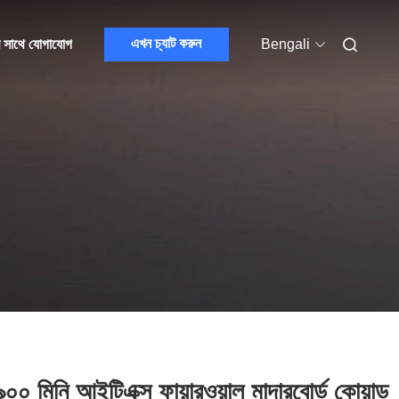
এখন চ্যাট করুন
 সাথে যোগাযোগ
Bengali
০০ মিনি আইটিএক্স ফায়ারওয়াল মাদারবোর্ড কোয়াড