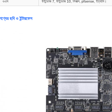
ওএস
উইন্ডোজ 7, উইন্ডোজ 10, লিনাক্স, pfsense, ইত্যাদি।
পণ্যের ছবি ও ইন্টারফেস