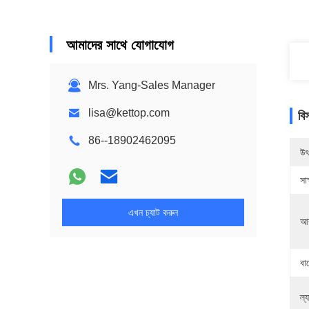
আমাদের সাথে যোগাযোগ
Mrs. Yang-Sales Manager
lisa@kettop.com
বি
86--18902462095
উৎ
সাক
এখন চ্যাট করুন
আ
বায
ল্য