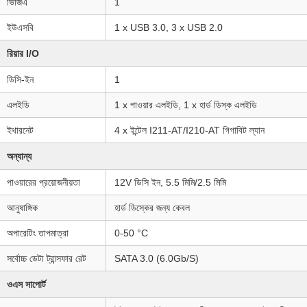
ভিজিএ
1
ইউএসবি
1 x USB 3.0, 3 x USB 2.0
রিয়ার I/O
ডিসি-ইন
1
এলইডি
1 x পাওয়ার এলইডি, 1 x হার্ড ডিস্ক এলইডি
ইথারনেট
4 x ইন্টেল I211-AT/I210-AT গিগাবিট ল্যান
অন্যান্য
পাওয়ারের প্রয়োজনীয়তা
12V ডিসি ইন, 5.5 মিমি/2.5 মিমি
আনুষাঙ্গিক
হার্ড ডিস্কের জন্য কেবল
অপারেটিং তাপমাত্রা
0-50 °C
সর্বোচ্চ ডেটা ট্রান্সফার রেট
SATA 3.0 (6.0Gb/S)
ওএস সাপোর্ট