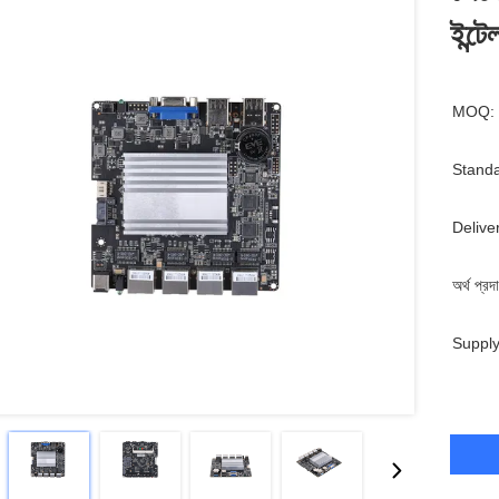
ইন্ট
MOQ:
Standa
Delive
অর্থ প্রদ
Supply