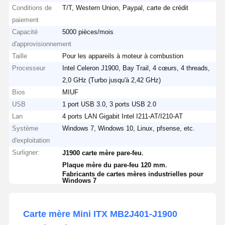
Conditions de
T/T, Western Union, Paypal, carte de crédit
paiement
Capacité
5000 pièces/mois
d'approvisionnement
Taille
Pour les appareils à moteur à combustion
Processeur
Intel Celeron J1900, Bay Trail, 4 cœurs, 4 threads,
2,0 GHz (Turbo jusqu'à 2,42 GHz)
Bios
MIUF
USB
1 port USB 3.0, 3 ports USB 2.0
Lan
4 ports LAN Gigabit Intel I211-AT/I210-AT
Système
Windows 7, Windows 10, Linux, pfsense, etc.
d'exploitation
Surligner:
,
J1900 carte mère pare-feu
,
Plaque mère du pare-feu 120 mm
Fabricants de cartes mères industrielles pour
Windows 7
Carte mère Mini ITX MB2J401-J1900