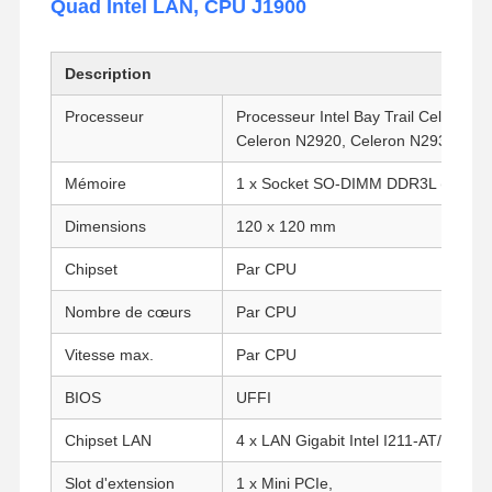
Quad Intel LAN, CPU J1900
Description
Processeur
Processeur Intel Bay Trail Celeron 
Celeron N2920, Celeron N2930, Pen
Mémoire
1 x Socket SO-DIMM DDR3L (Jusqu'
Dimensions
120 x 120 mm
Chipset
Par CPU
Nombre de cœurs
Par CPU
Vitesse max.
Par CPU
BIOS
UFFI
Chipset LAN
4 x LAN Gigabit Intel I211-AT/I210-A
Slot d'extension
1 x Mini PCIe,