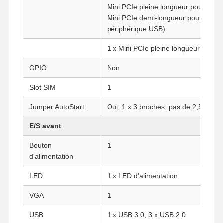
Mini PCIe pleine longueur pour 4G,
Mini PCIe demi-longueur pour Wi-Fi
périphérique USB)
1 x Mini PCIe pleine longueur pour 
GPIO
Non
Slot SIM
1
Jumper AutoStart
Oui, 1 x 3 broches, pas de 2,54 mm
E/S avant
Bouton
1
d'alimentation
LED
1 x LED d'alimentation
Aperçu
Produits
A Propos De
Visite D'usine
VGA
1
Nous
USB
1 x USB 3.0, 3 x USB 2.0