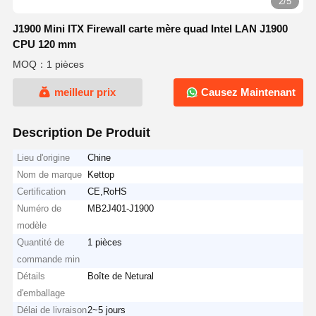
2/5
J1900 Mini ITX Firewall carte mère quad Intel LAN J1900
CPU 120 mm
MOQ：1 pièces
meilleur prix
Causez Maintenant
Description De Produit
Lieu d'origine
Chine
Nom de marque
Kettop
Certification
CE,RoHS
Numéro de
MB2J401-J1900
modèle
Quantité de
1 pièces
commande min
Détails
Boîte de Netural
d'emballage
Délai de livraison
2~5 jours