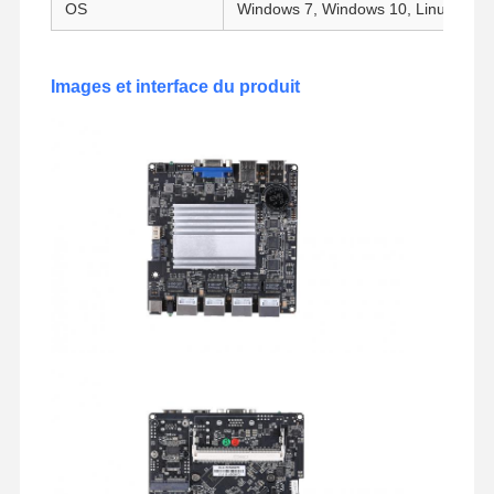
OS
Windows 7, Windows 10, Linux, pfSe
Carte mère industrielle
Carte mère pare-feu
Images et interface du produit