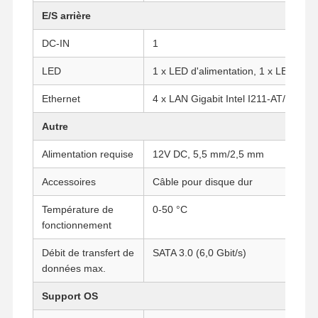
E/S arrière
DC-IN
1
Contrôle De
Contact
Causez
La Qualité
Maintenant
LED
1 x LED d'alimentation, 1 x LED HD
Ethernet
4 x LAN Gigabit Intel I211-AT/I210-A
Le pare-feu mini PC
Autre
Mini PC industriel
Alimentation requise
12V DC, 5,5 mm/2,5 mm
1U Rackmount PC est utilisé.
Accessoires
Câble pour disque dur
Mini PC POE
Température de
0-50 °C
Le NAS Mini PC
fonctionnement
Le Celeron Mini PC
Débit de transfert de
SATA 3.0 (6,0 Gbit/s)
données max.
Core Mini PC
Support OS
Mini PC de bureau