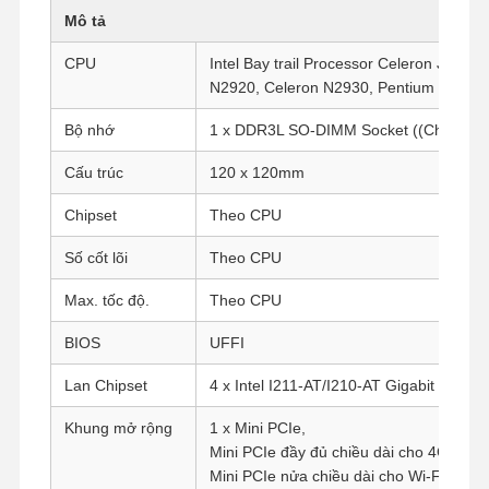
Mô tả
CPU
Intel Bay trail Processor Celeron J1800,
N2920, Celeron N2930, Pentium N3540.
Bộ nhớ
1 x DDR3L SO-DIMM Socket ((Cho đến
Cấu trúc
120 x 120mm
Chipset
Theo CPU
Số cốt lõi
Theo CPU
Max. tốc độ.
Theo CPU
BIOS
UFFI
Lan Chipset
4 x Intel I211-AT/I210-AT Gigabit LAN
Khung mở rộng
1 x Mini PCIe,
Mini PCIe đầy đủ chiều dài cho 4G,
Mini PCIe nửa chiều dài cho Wi-Fi theo m