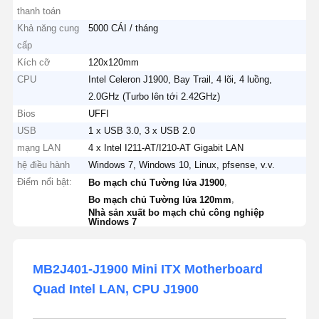
thanh toán
Khả năng cung
5000 CÁI / tháng
cấp
Kích cỡ
120x120mm
CPU
Intel Celeron J1900, Bay Trail, 4 lõi, 4 luồng,
2.0GHz (Turbo lên tới 2.42GHz)
Bios
UFFI
USB
1 x USB 3.0, 3 x USB 2.0
mạng LAN
4 x Intel I211-AT/I210-AT Gigabit LAN
hệ điều hành
Windows 7, Windows 10, Linux, pfsense, v.v.
Điểm nổi bật:
,
Bo mạch chủ Tường lửa J1900
,
Bo mạch chủ Tường lửa 120mm
Nhà sản xuất bo mạch chủ công nghiệp
Windows 7
MB2J401-J1900 Mini ITX Motherboard
Quad Intel LAN, CPU J1900