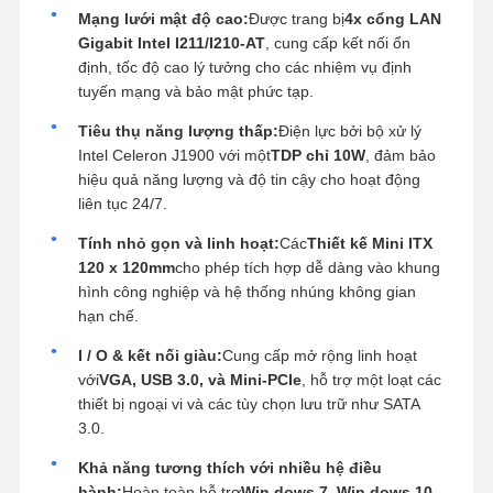
Mạng lưới mật độ cao:
Được trang bị
4x cổng LAN
Gigabit Intel I211/I210-AT
, cung cấp kết nối ổn
định, tốc độ cao lý tưởng cho các nhiệm vụ định
tuyến mạng và bảo mật phức tạp.
Tiêu thụ năng lượng thấp:
Điện lực bởi bộ xử lý
Intel Celeron J1900 với một
TDP chỉ 10W
, đảm bảo
hiệu quả năng lượng và độ tin cậy cho hoạt động
liên tục 24/7.
Tính nhỏ gọn và linh hoạt:
Các
Thiết kế Mini ITX
120 x 120mm
cho phép tích hợp dễ dàng vào khung
hình công nghiệp và hệ thống nhúng không gian
hạn chế.
I / O & kết nối giàu:
Cung cấp mở rộng linh hoạt
với
VGA, USB 3.0, và Mini-PCIe
, hỗ trợ một loạt các
thiết bị ngoại vi và các tùy chọn lưu trữ như SATA
3.0.
Khả năng tương thích với nhiều hệ điều
hành:
Hoàn toàn hỗ trợ
Win dows 7, Win dows 10