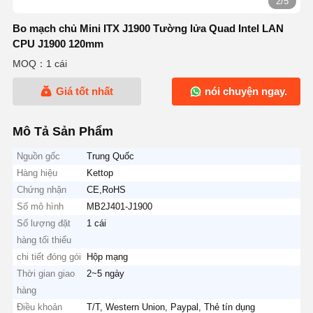
2/5
Bo mạch chủ Mini ITX J1900 Tường lửa Quad Intel LAN
CPU J1900 120mm
MOQ：1 cái
Giá tốt nhất
nói chuyện ngay.
Mô Tả Sản Phẩm
Nguồn gốc
Trung Quốc
Hàng hiệu
Kettop
Chứng nhận
CE,RoHS
Số mô hình
MB2J401-J1900
Số lượng đặt
1 cái
hàng tối thiểu
chi tiết đóng gói
Hộp mạng
Thời gian giao
2~5 ngày
hàng
Điều khoản
T/T, Western Union, Paypal, Thẻ tín dụng