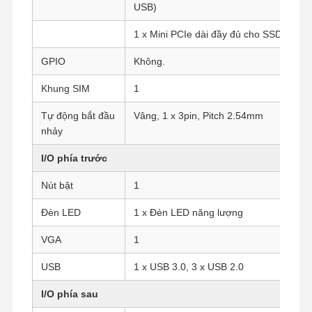
USB)
1 x Mini PCIe dài đầy đủ cho SSD
GPIO
Không.
Khung SIM
1
Tự động bắt đầu
Vâng, 1 x 3pin, Pitch 2.54mm
nhảy
I/O phía trước
Nút bật
1
Đèn LED
1 x Đèn LED năng lượng
VGA
1
USB
1 x USB 3.0, 3 x USB 2.0
Nhà
Sản Phẩm
Về Chúng
Tham Quan
Tôi
Nhà Máy
I/O phía sau