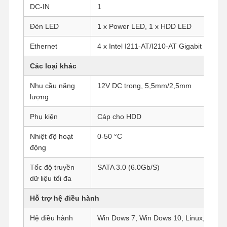
DC-IN
1
Đèn LED
1 x Power LED, 1 x HDD LED
Kiểm Soát
Liên Hệ
Nói Chuyện
Chất Lượng
Chúng Tôi
Ngay.
Ethernet
4 x Intel I211-AT/I210-AT Gigabit LAN
Các loại khác
Tường lửa Mini PC
Nhu cầu năng
12V DC trong, 5,5mm/2,5mm
Máy tính mini công nghiệp
lượng
Máy tính gắn rack 1U
Phụ kiện
Cáp cho HDD
Nhiệt độ hoạt
0-50 °C
Máy tính mini POE
động
NAS Mini PC
Tốc độ truyền
SATA 3.0 (6.0Gb/S)
dữ liệu tối đa
Celeron Mini PC
Hỗ trợ hệ điều hành
Core Mini PC
Hệ điều hành
Win Dows 7, Win Dows 10, Linux, pfsense
Máy tính mini văn phòng