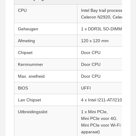
CPU
Intel Bay trail processor Ce
Celeron N2920, Celeron N2
Geheugen
1 x DDR3L SO-DIMM Socket 
Afmeting
120 x 120 mm
Chipset
Door CPU
Kernnummer
Door CPU
Max. snelheid
Door CPU
BIOS
UFFI
Lan Chipset
4 x Intel I211-AT/I210-AT Gi
Uitbreidingsslot
1 x Mini PCIe,
Mini PCIe voor 4G.
Mini PCIe voor Wi-Fi van hal
apparaat)