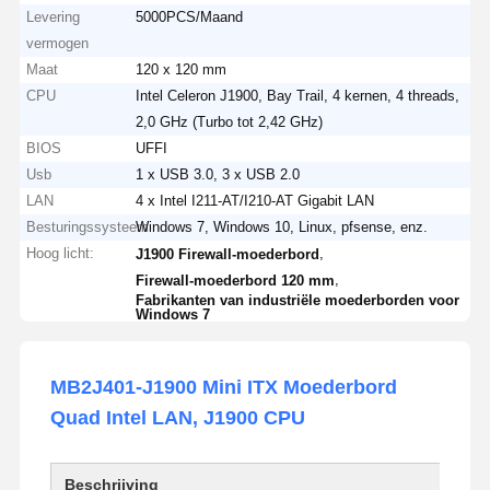
Levering
5000PCS/Maand
vermogen
Maat
120 x 120 mm
CPU
Intel Celeron J1900, Bay Trail, 4 kernen, 4 threads,
2,0 GHz (Turbo tot 2,42 GHz)
BIOS
UFFI
Usb
1 x USB 3.0, 3 x USB 2.0
LAN
4 x Intel I211-AT/I210-AT Gigabit LAN
Besturingssysteem
Windows 7, Windows 10, Linux, pfsense, enz.
Hoog licht:
,
J1900 Firewall-moederbord
,
Firewall-moederbord 120 mm
Fabrikanten van industriële moederborden voor
Windows 7
MB2J401-J1900 Mini ITX Moederbord
Quad Intel LAN, J1900 CPU
Beschrijving