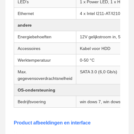
LED's
1 x Power LED, 1 x HDD LE
Ethernet
4 x Intel I211-AT/I210-AT Gi
Kwaliteitscont
Contacteer
Praatje Nu
Role
Ons
andere
Energiebehoeften
12V gelijkstroom in, 5,5 mm
Firewall Mini PC
Accessoires
Kabel voor HDD
Industriële Minipc
Werktemperatuur
0-50 °C
1U Rackmount PC
Max.
SATA 3.0 (6,0 Gb/s)
POE-mini-pc
gegevensoverdrachtsnelheid
NAS Mini PC
OS-ondersteuning
Celeron Mini PC
Bedrijfsvoering
win dows 7, win dows 10, Lin
Core Mini PC
Product afbeeldingen en interface
Office Mini PC