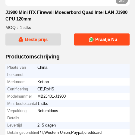
2/5
J1900 Mini ITX Firewall Moederbord Quad Intel LAN J1900
CPU 120mm
MOQ：1 stks
Beste prijs
Praatje Nu
Productomschrijving
Plaats van
China
herkomst
Merknaam
Kettop
Certificering
CE,RoHS
Modelnummer
MB2J401-J1900
Min. bestelaantal
1 stks
Verpakking
Neturaldoos
Details
Levertijd
2~5 dagen
Betalingscondities
T/T,Western Union,Paypal,creditcard