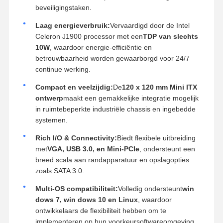
beveiligingstaken.
Laag energieverbruik:
Vervaardigd door de Intel
Celeron J1900 processor met een
TDP van slechts
10W
, waardoor energie-efficiëntie en
betrouwbaarheid worden gewaarborgd voor 24/7
continue werking.
Compact en veelzijdig:
De
120 x 120 mm Mini ITX
ontwerp
maakt een gemakkelijke integratie mogelijk
in ruimtebeperkte industriële chassis en ingebedde
systemen.
Rich I/O & Connectivity:
Biedt flexibele uitbreiding
met
VGA, USB 3.0, en Mini-PCIe
, ondersteunt een
breed scala aan randapparatuur en opslagopties
zoals SATA 3.0.
Multi-OS compatibiliteit:
Volledig ondersteunt
win
dows 7, win dows 10 en Linux
, waardoor
ontwikkelaars de flexibiliteit hebben om te
implementeren op hun voorkeursoftwareomgeving.