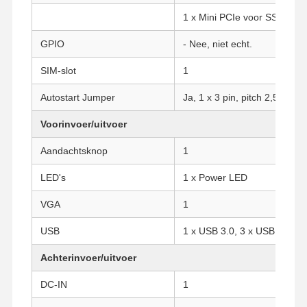
1 x Mini PCIe voor SSD
GPIO
- Nee, niet echt.
SIM-slot
1
Autostart Jumper
Ja, 1 x 3 pin, pitch 2,54 mm
Voorinvoer/uitvoer
Aandachtsknop
1
LED's
1 x Power LED
VGA
1
USB
1 x USB 3.0, 3 x USB 2.0
Achterinvoer/uitvoer
Thuis
Producten
Over Ons
Fabrieksreis
DC-IN
1