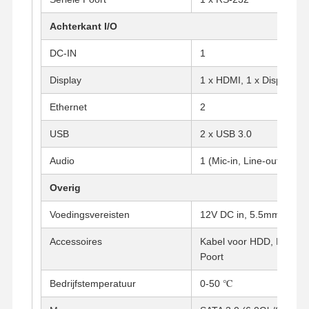
Achterkant I/O
Kwaliteitscont
Contacteer
Praatje Nu
Role
Ons
DC-IN
1
Display
1 x HDMI, 1 x Display Po
Firewall Mini PC
Ethernet
2
Industriële Minipc
USB
2 x USB 3.0
1U Rackmount PC
Audio
1 (Mic-in, Line-out)
POE-mini-pc
Overig
NAS Mini PC
Voedingsvereisten
12V DC in, 5.5mm/2.5m
Celeron Mini PC
Accessoires
Kabel voor HDD, Kabel v
Poort
Core Mini PC
Bedrijfstemperatuur
0-50 ℃
Office Mini PC