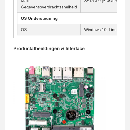
Max.
SATA 3.0 (6.0Gb/S)
Industrieel moederbord
Gegevensoverdrachtssnelheid
Firewall-moederbord
OS Ondersteuning
OS
Windows 10, Linux, etc.
Productafbeeldingen & Interface