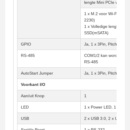
lengte Mini PCIe voor 4
1 x M.2 voor Wi-Fi (E-sle
2230)
1 x Volledige lengte Mini
SSD(mSATA)
GPIO
Ja, 1 x 3Pin, Pitch 2.54
RS-485
COM1/2 kan worden inge
RS-485
AutoStart Jumper
Ja, 1 x 3Pin, Pitch 2.54
Voorkant I/O
Aan/uit Knop
1
LED
1 x Power LED, 1 x HDD
Thuis
Producten
Over Ons
Fabrieksreis
USB
2 x USB 3.0, 2 x USB 2.0
Seriële Poort
1 x RS-232