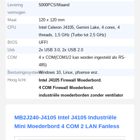
Levering
5000PCS/Maand
vermogen
Maat
120 x 120 mm
CPU
Intel Celeron J4105, Gemini Lake, 4 cores, 4
threads, 1,5 GHz (Turbo tot 2,5 GHz)
BIOS
UFFI
Usb
2x USB 3.0, 2x USB 2.0
COM
4 x COM(COM1/2 kan worden ingesteld als RS-
485)
Besturingssysteem
Windows 10, Linux, pfsense enz.
Hoog licht:
,
Intel J4105 Firewall Moederbord
,
4 COM Firewall Moederbord
industriële moederborden zonder ventilator
MB2J240-J4105 Intel J4105 Industriële
Mini Moederbord 4 COM 2 LAN Fanless