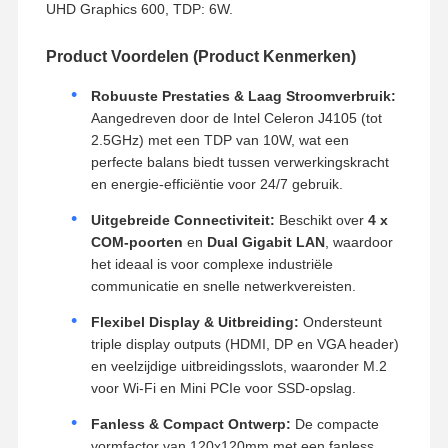
UHD Graphics 600, TDP: 6W.
Product Voordelen (Product Kenmerken)
Robuuste Prestaties & Laag Stroomverbruik:
Aangedreven door de Intel Celeron J4105 (tot
2.5GHz) met een TDP van 10W, wat een
perfecte balans biedt tussen verwerkingskracht
en energie-efficiëntie voor 24/7 gebruik.
Uitgebreide Connectiviteit:
Beschikt over
4 x
COM-poorten
en
Dual Gigabit LAN
, waardoor
het ideaal is voor complexe industriële
communicatie en snelle netwerkvereisten.
Flexibel Display & Uitbreiding:
Ondersteunt
triple display outputs (HDMI, DP en VGA header)
en veelzijdige uitbreidingsslots, waaronder M.2
voor Wi-Fi en Mini PCIe voor SSD-opslag.
Fanless & Compact Ontwerp:
De compacte
vormfactor van 120x120mm met een fanless