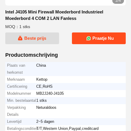
2/4
Intel J4105 Mini Firewall Moederbord Industrieel
Moederbord 4 COM 2 LAN Fanless
MOQ：1 stks
Beste prijs
Praatje Nu
Productomschrijving
Plaats van
China
herkomst
Merknaam
Kettop
Certificering
CE,RoHS
Modelnummer
MB2J240-J4105
Min. bestelaantal
1 stks
Verpakking
Neturaldoos
Details
Levertijd
2~5 dagen
Betalingscondities
T/T,Western Union,Paypal,creditcard