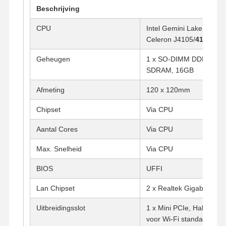
Beschrijving
CPU
Intel Gemini Lake Proces
Celeron J4105/
4125
/N4
Geheugen
1 x SO-DIMM DDR4 213
SDRAM, 16GB
Afmeting
120 x 120mm
Chipset
Via CPU
Aantal Cores
Via CPU
Max. Snelheid
Via CPU
BIOS
UFFI
Lan Chipset
2 x Realtek Gigabit LAN
Uitbreidingsslot
1 x Mini PCIe, Half-lengt
voor Wi-Fi standaard, Vo