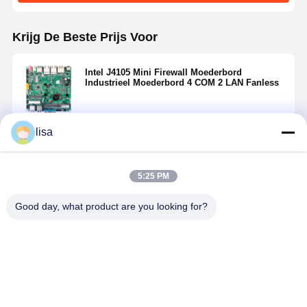
Krijg De Beste Prijs Voor
Intel J4105 Mini Firewall Moederbord
Industrieel Moederbord 4 COM 2 LAN Fanless
lisa
Doorgaan
5:25 PM
Geadviseerde Producten
Good day, what product are you looking for?
Intel Atom
Intel Atom
J1900 Mini
I5-5200U
C3758R RoHS
C3958 Firewall
ITX Firewall
Industrieel
Firewall
Moederbord
Moederbord
hoofdbord 