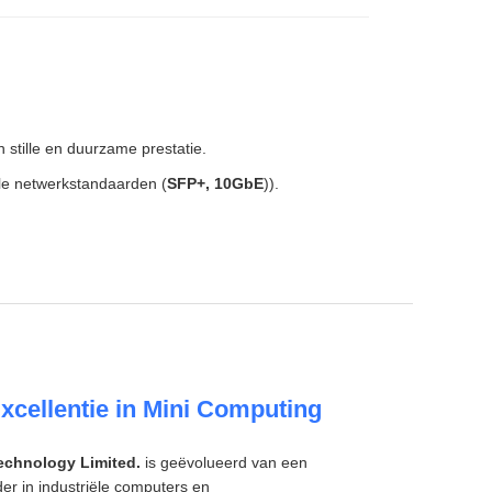
 stille en duurzame prestatie.
le netwerkstandaarden (
SFP+, 10GbE
)).
cellentie in Mini Computing
echnology Limited.
is geëvolueerd van een
er in industriële computers en