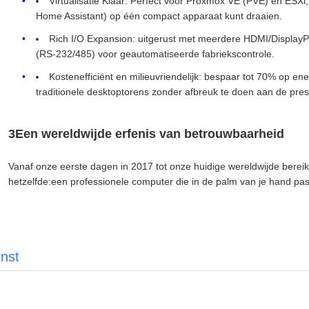
Virtualisatie Klaar: Perfect voor Proxmox VE (PVE) en ESXi
Home Assistant) op één compact apparaat kunt draaien.
Rich I/O Expansion: uitgerust met meerdere HDMI/DisplayP
(RS-232/485) voor geautomatiseerde fabriekscontrole.
Kostenefficiënt en milieuvriendelijk: bespaar tot 70% op en
traditionele desktoptorens zonder afbreuk te doen aan de prest
3Een wereldwijde erfenis van betrouwbaarheid
Vanaf onze eerste dagen in 2017 tot onze huidige wereldwijde bereik 
hetzelfde:een professionele computer die in de palm van je hand pas
nst