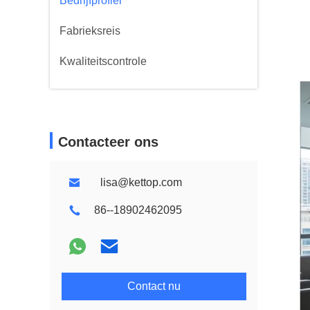
Bedrijfprofiel
Fabrieksreis
Kwaliteitscontrole
Contacteer ons
lisa@kettop.com
86--18902462095
Contact nu