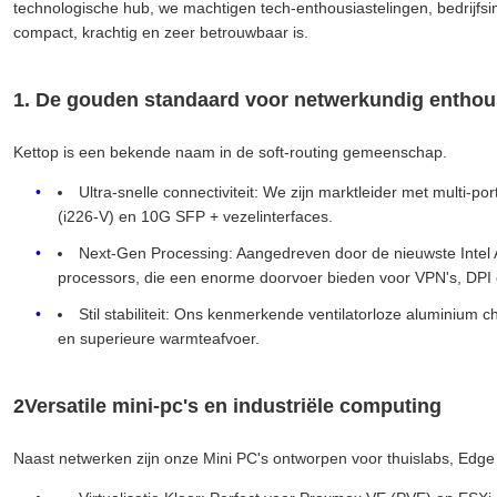
technologische hub, we machtigen tech-enthousiastelingen, bedrijfsi
compact, krachtig en zeer betrouwbaar is.
1. De gouden standaard voor netwerkundig enthous
Kettop is een bekende naam in de soft-routing gemeenschap.
Ultra-snelle connectiviteit: We zijn marktleider met multi-po
(i226-V) en 10G SFP + vezelinterfaces.
Next-Gen Processing: Aangedreven door de nieuwste Intel A
processors, die een enorme doorvoer bieden voor VPN's, DPI 
Stil stabiliteit: Ons kenmerkende ventilatorloze aluminium ch
en superieure warmteafvoer.
2Versatile mini-pc's en industriële computing
Naast netwerken zijn onze Mini PC's ontworpen voor thuislabs, Edge