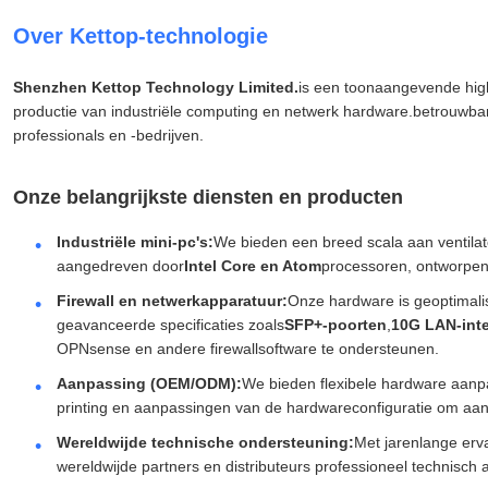
Over Kettop-technologie
Shenzhen Kettop Technology Limited.
is een toonaangevende hig
productie van industriële computing en netwerk hardware.betrouwba
professionals en -bedrijven.
Onze belangrijkste diensten en producten
Industriële mini-pc's:
We bieden een breed scala aan ventila
aangedreven door
Intel Core en Atom
processoren, ontworpen
Firewall en netwerkapparatuur:
Onze hardware is geoptimalis
geavanceerde specificaties zoals
SFP+-poorten
,
10G LAN-inte
OPNsense en andere firewallsoftware te ondersteunen.
Aanpassing (OEM/ODM):
We bieden flexibele hardware aanp
printing en aanpassingen van de hardwareconfiguratie om aan 
Wereldwijde technische ondersteuning:
Met jarenlange erva
wereldwijde partners en distributeurs professioneel technisch ad