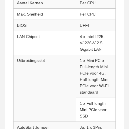
Aantal Kernen
Per CPU
Max. Snelheid
Per CPU
BIOS
UFFI
LAN Chipset
4 x Intel I225-
V/I226-V 2.5
Gigabit LAN
Uitbreidingsslot
1 x Mini PCIe
Full-length Mini
PCIe voor 4G,
Half-length Mini
PCIe voor Wi-Fi
standaard
1 x Full-length
Mini PCIe voor
Thuis
Producten
Over Ons
Fabrieksreis
SSD
AutoStart Jumper
Ja, 1 x 3Pin,