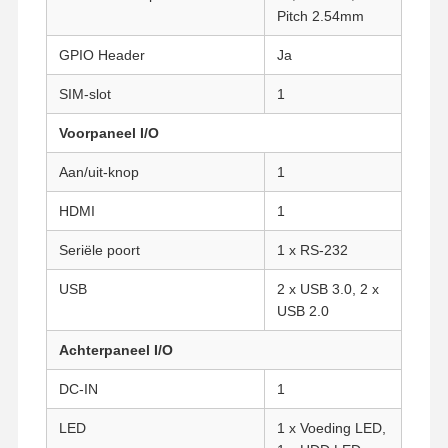
Pitch 2.54mm
GPIO Header
Ja
Kwaliteitscont
Contacteer
Praatje Nu
Role
Ons
SIM-slot
1
Firewall Mini PC
Voorpaneel I/O
Industriële Minipc
Aan/uit-knop
1
HDMI
1
1U Rackmount PC
Seriële poort
1 x RS-232
POE-mini-pc
USB
2 x USB 3.0, 2 x
NAS Mini PC
USB 2.0
Celeron Mini PC
Achterpaneel I/O
Core Mini PC
DC-IN
1
Office Mini PC
LED
1 x Voeding LED,