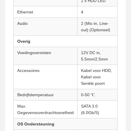
1 x HDD LED
Industrieel moederbord
Ethernet
4
Firewall-moederbord
Audio
2 (Mic-in, Line-
out) (Optioneel)
Overig
Voedingsvereisten
12V DC in,
5.5mm/2.5mm
Accessoires
Kabel voor HDD,
Kabel voor
Seriële poort
Bedrijfstemperatuur
0-50 ℃
Max.
SATA 3.0
Gegevensoverdrachtssnelheid
(6.0Gb/S)
OS Ondersteuning