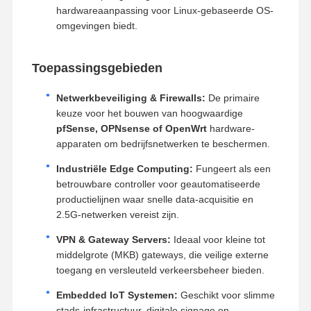
hardwareaanpassing voor Linux-gebaseerde OS-
omgevingen biedt.
Toepassingsgebieden
Netwerkbeveiliging & Firewalls:
De primaire
keuze voor het bouwen van hoogwaardige
pfSense, OPNsense of OpenWrt
hardware-
apparaten om bedrijfsnetwerken te beschermen.
Industriële Edge Computing:
Fungeert als een
betrouwbare controller voor geautomatiseerde
productielijnen waar snelle data-acquisitie en
2.5G-netwerken vereist zijn.
VPN & Gateway Servers:
Ideaal voor kleine tot
middelgrote (MKB) gateways, die veilige externe
toegang en versleuteld verkeersbeheer bieden.
Embedded IoT Systemen:
Geschikt voor slimme
stads-infrastructuur, digitale signage en