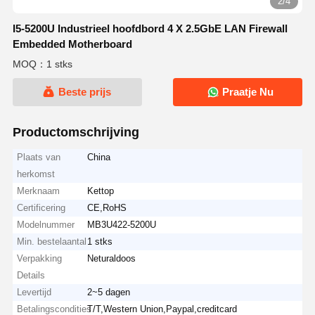
2/4
I5-5200U Industrieel hoofdbord 4 X 2.5GbE LAN Firewall
Embedded Motherboard
MOQ：1 stks
Beste prijs
Praatje Nu
Productomschrijving
Plaats van
China
herkomst
Merknaam
Kettop
Certificering
CE,RoHS
Modelnummer
MB3U422-5200U
Min. bestelaantal
1 stks
Verpakking
Neturaldoos
Details
Levertijd
2~5 dagen
Betalingscondities
T/T,Western Union,Paypal,creditcard