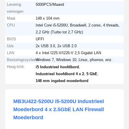
Levering
5000PCS/Maand
vermogen
Maat
148 x 104 mm
CPU
Intel Core i5-5200U, Broadwell, 2 cores, 4 threads,
2,2 GHz (Turbo tot 2,7 GHz)
BIOS
UFFI
Usb
2x USB 3.0, 2x USB 2.0
LAN
4 x Intel I225-V/I226-V 2,5 Gigabit LAN
Besturingssysteem
Windows 7, Windows 10, Linux, pfsense, enz.
Hoog licht:
,
i5 Industrieel hoofdbord
,
,
Industrieel hoofdbord 4 x 2
5 GbE
148 mm ingebed moederbord
MB3U422-5200U i5-5200U Industrieel
Moederbord 4 x 2.5GbE LAN Firewall
Moederbord