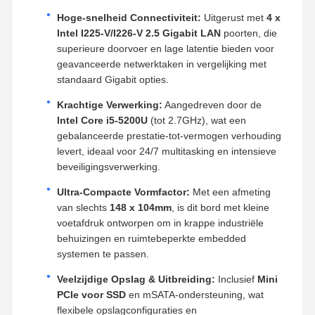
Hoge-snelheid Connectiviteit:
Uitgerust met
4 x
Intel I225-V/I226-V 2.5 Gigabit LAN
poorten, die
superieure doorvoer en lage latentie bieden voor
geavanceerde netwerktaken in vergelijking met
standaard Gigabit opties.
Krachtige Verwerking:
Aangedreven door de
Intel Core i5-5200U
(tot 2.7GHz), wat een
gebalanceerde prestatie-tot-vermogen verhouding
levert, ideaal voor 24/7 multitasking en intensieve
beveiligingsverwerking.
Ultra-Compacte Vormfactor:
Met een afmeting
van slechts
148 x 104mm
, is dit bord met kleine
voetafdruk ontworpen om in krappe industriële
behuizingen en ruimtebeperkte embedded
systemen te passen.
Veelzijdige Opslag & Uitbreiding:
Inclusief
Mini
PCIe voor SSD
en mSATA-ondersteuning, wat
flexibele opslagconfiguraties en