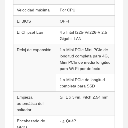
Velocidad máxima
Por CPU
El BIOS
OFFI
El Chipset Lan
4 x Intel I225-V/I226-V 2.5
Gigabit LAN
Reloj de expansión
1 x Mini PCIe Mini PCIe de
longitud completa para 4G,
Mini PCIe de media longitud
para Wi-Fi por defecto
1 x Mini PCIe de longitud
completa para SSD
Empieza
Sí, 1 x 3Pin, Pitch 2.54 mm
automática del
saltador
Inicio
Productos
Sobre
Visita A La
Nosotros
Fábrica
Encabezado de
- ¿ Qué?
GPIO