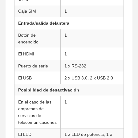
Caja SIM
1
Control De
Contacto
Ahora Charle
Entrada/salida delantera
Calidad
Botón de
1
encendido
Firewall Mini PC también
El HDMI
1
Mini PC industrial
Puerto de serie
1 x RS-232
1U PC de montaje en bastidor
El USB
2 x USB 3.0, 2 x USB 2.0
Mini PC POE
Posibilidad de desactivación
NAS Mini PC también
En el caso de las
1
empresas de
El Celeron Mini PC
servicios de
Core Mini PC también
telecomunicaciones
El LED
1 x LED de potencia, 1 x
Mini PC de Oficina