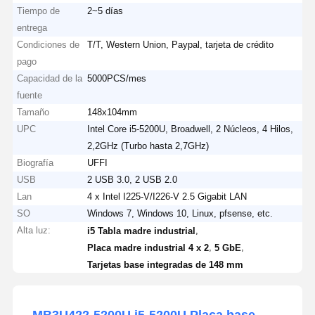
Tiempo de
2~5 días
entrega
Condiciones de
T/T, Western Union, Paypal, tarjeta de crédito
pago
Capacidad de la
5000PCS/mes
fuente
Tamaño
148x104mm
UPC
Intel Core i5-5200U, Broadwell, 2 Núcleos, 4 Hilos,
2,2GHz (Turbo hasta 2,7GHz)
Biografía
UFFI
USB
2 USB 3.0, 2 USB 2.0
Lan
4 x Intel I225-V/I226-V 2.5 Gigabit LAN
SO
Windows 7, Windows 10, Linux, pfsense, etc.
Alta luz:
,
i5 Tabla madre industrial
,
,
Placa madre industrial 4 x 2
5 GbE
Tarjetas base integradas de 148 mm
MB3U422-5200U i5-5200U Placa base