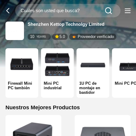
Shenzhen Kettop Technolgy Limited
10
5.0
Proveedor verificado
YEARS
Firewall Mini
Mini PC
1U PC de
Mini PC P
PC también
industrial
montaje en
bastidor
Nuestros Mejores Productos