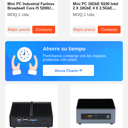
Mini PC Industrial Fanless
Mini PC 10GbE N100 Intel
Broadwell Core I5 5200U 2
2 X 10GbE 4 X 2.5GbE
LAN PC Multimedia
LAN Firewall Router para
MOQ:
1 Uds.
MOQ:
1 Uds.
Fanless
Empresas
Mejor precio
Contacto
Mejor precio
Contacto
Ahorre su tiempo
Permítanos contactar con los mejores
productos con usted.
Ahora Charle