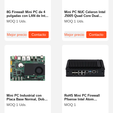
8G Firewall Mini PC de 4
Mini PC NUC Celeron Intel
pulgadas con LAN de Intel
J5005 Quad Core Dual
J1900 Pfsense Box sin
HDMI 4K 4x USB 3.0
MOQ:
1 Uds.
MOQ:
1 Uds.
ventilador Pfsense Mini
PC
Mejor precio
Contacto
Mejor precio
Contacto
Mini PC Industrial con
RoHS Mini PC Firewall
Placa Base Normal, Doble
Pfsense Intel Atom
LAN, 6xRS232, 1xRS485,
C3758R 5 X 2.5 Gigabit
MOQ:
1 Uds.
MOQ:
1
i3 5005U
Puertos LAN RoHS