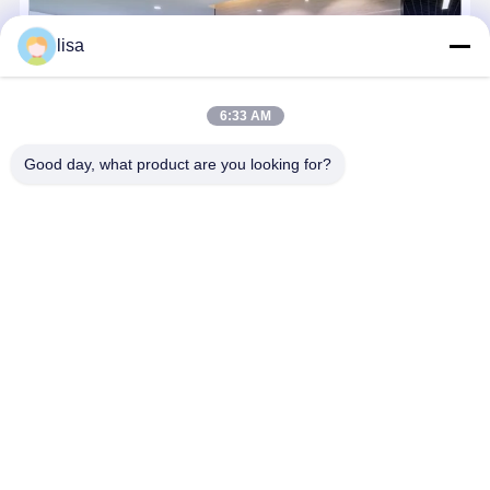
Mini PC Intel Firewall N355 de 196 mm sin ventilador, 8 núcleos, doble
lisa
6:33 AM
Good day, what product are you looking for?
Kettop Technology – Mini PCs y Soluciones de Red de Alto
Rendimiento Desde 2017, Kettop Technology Limited ha
evolucionado de un fabricante especializado de Thin Clients a un
líder mundial en Mini PCs de Alto Rendimiento y Appliances de Red
Avanzados...
Aprenda más
Enviar Consulta
Ahora Charle
Inicio
Mapa del
Contactar
Desktop
Sitio
Ahora
Site
Mapa del Sitio
Políticas de privacidad