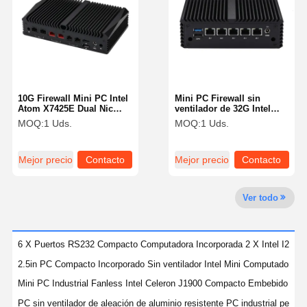
Control De
Contacto
Ahora Charle
Calidad
10G Firewall Mini PC Intel
Mini PC Firewall sin
Firewall Mini PC también
Atom X7425E Dual Nic
ventilador de 32G Intel
Mini Pc Pfsense RJ45 Red
J6412 5x 2.5GbE LAN 3
MOQ:
1 Uds.
MOQ:
1 Uds.
Mini PC industrial
Pantallas Firewall 155mm
1U PC de montaje en bastidor
Mejor precio
Contacto
Mejor precio
Contacto
Mini PC POE
Ver todo
NAS Mini PC también
El Celeron Mini PC
6 X Puertos RS232 Compacto Computadora Incorporada 2 X Intel I225V 
2.5in PC Compacto Incorporado Sin ventilador Intel Mini Computadora In
Core Mini PC también
Mini PC Industrial Fanless Intel Celeron J1900 Compacto Embebido de
Mini PC de Oficina
PC sin ventilador de aleación de aluminio resistente PC industrial peq