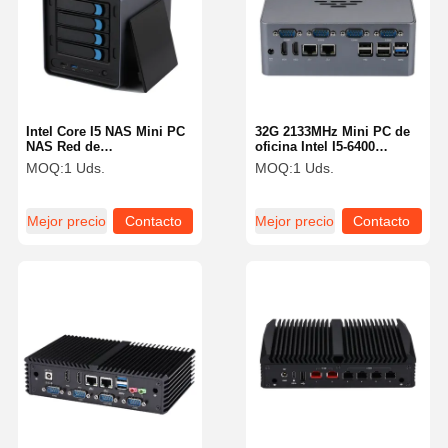
Intel Core I5 NAS Mini PC
32G 2133MHz Mini PC de
NAS Red de
oficina Intel I5-6400
almacenamiento
4xCOM Dual LAN 3
MOQ:
1 Uds.
MOQ:
1 Uds.
conectado 8260U 4 Bay
Display PC de medios sin
almacenamiento
ventilador
Mejor precio
Contacto
Mejor precio
Contacto