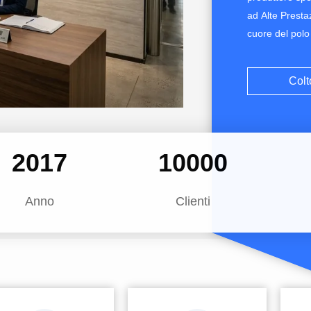
ad Alte Presta
cuore del polo
tecnologia, in
compatto, pote
Colt
per gli Appass
2017
10000
Anno
Clienti