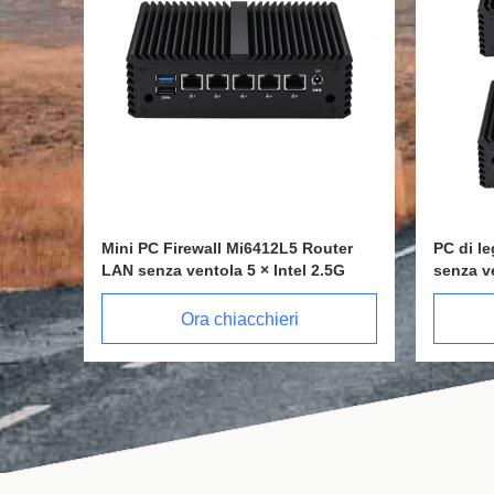
dded
SSD Industrial Mini PC Intel I5 7200U
USB2.0 
6x
Dual LAN Dual HDMI Fanless
3855U 
Rugged Mini Pc
senza 
Ora chiacchieri