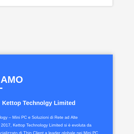
SIAMO
 Kettop Technolgy Limited
ogy – Mini PC e Soluzioni di Rete ad Alte
 2017, Kettop Technology Limited si è evoluta da
cializzato di Thin Client a leader globale nei Mini PC