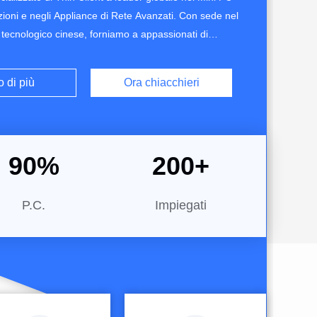
zioni e negli Appliance di Rete Avanzati. Con sede nel
 tecnologico cinese, forniamo a appassionati di
gegneri aziendali e partner industriali hardware
nte e notevolmente affidabile.1. Lo Standard d'Oro
o di più
Ora chiacchieri
ionati di Rete (Smart Routing)Kettop è ...
90
%
200
+
P.C.
Impiegati