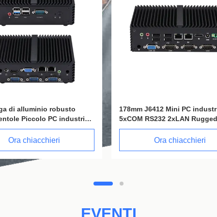
Mini PC industriale Intel
3.8GHz Intel N100 Mini PC 1
6 COM 2 HDM 1 VGA PC
I3 N305 8 Core Dual 2.5G Ne
ventole
Ora chiacchieri
Ora chiacchieri
EVENTI