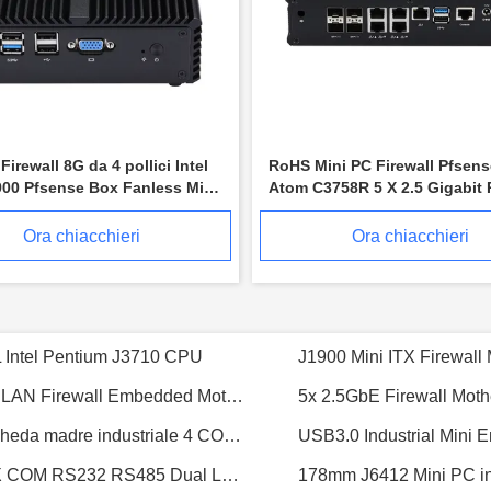
Firewall 8G da 4 pollici Intel
RoHS Mini PC Firewall Pfsense
00 Pfsense Box Fanless Mini
Atom C3758R 5 X 2.5 Gigabit P
nse
LAN RoHS
Ora chiacchieri
Ora chiacchieri
J6412 Mini PC Industriale Fanless con 6 porte COM RS232 RS485 Dual LAN GPIO
2400MHz Industrial Mini Pc Intel I5 6200U 6 COM Ports Industrial senza ventole