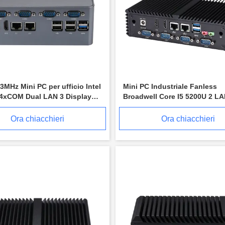
3MHz Mini PC per ufficio Intel
Mini PC Industriale Fanless
 4xCOM Dual LAN 3 Display
Broadwell Core I5 5200U 2 L
 Media PC
Media Fanless
Ora chiacchieri
Ora chiacchieri