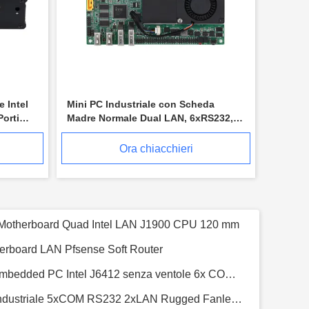
 Intel
Mini PC Industriale con Scheda
orti
Madre Normale Dual LAN, 6xRS232,
1xRS485, Processore I3 5005U
Ora chiacchieri
USB2.0 Mini PC industriale Intel 3855U 6 COM 2 HDM 1 VGA PC senza ventole
PC industriale compatto Celeron 3865U 4 RS232 COM Dual HDMI Mini Computer Industriale