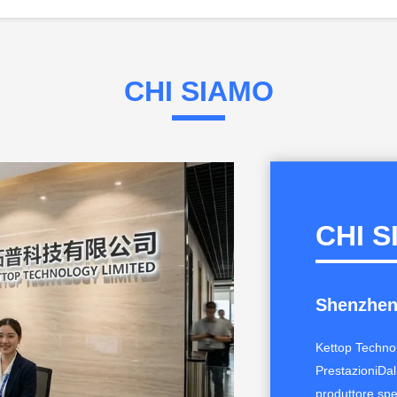
CHI SIAMO
CHI 
Shenzhen
Kettop Technol
PrestazioniDal
produttore spe