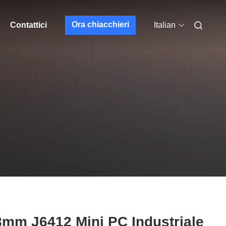
Ora chiacchieri
Contattici
Italian
mm J6412 Mini PC Industriale