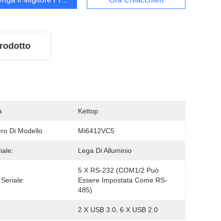
rodotto
a
Kettop
o Di Modello
Mi6412VC5
iale:
Lega Di Alluminio
5 X RS-232 (COM1/2 Può 
 Seriale:
Essere Impostata Come RS-
485)
2 X USB 3.0, 6 X USB 2.0