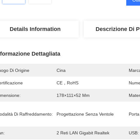
Details Information
Descrizione Di P
nformazione Dettagliata
uogo Di Origine
Cina
Marc
rtificazione
CE，RoHS
Numer
imensione:
178×111×52 Mm
Mater
odalità Di Raffreddamento:
Progettazione Senza Ventole
Porta
an:
2 Reti LAN Gigabit Realtek
USB: