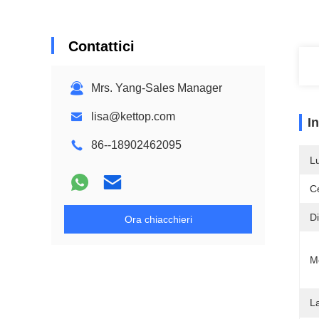
Contattici
Mrs. Yang-Sales Manager
lisa@kettop.com
I
86--18902462095
L
Ce
D
Ora chiacchieri
M
L