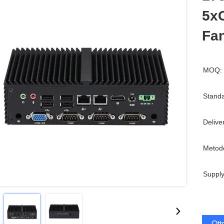
5x
Fa
MOQ:
Standa
Delive
Metod
Supply
Ott