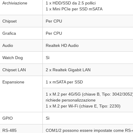
Archiviazione
1 x HDD/SSD da 2.5 pollici
1 x Mini PCIe per SSD mSATA
Chipset
Per CPU
Grafica
Per CPU
Audio
Realtek HD Audio
Watch Dog
Sì
Chipset LAN
2 x Realtek Gigabit LAN
Espansione
1 x mSATA per SSD
1 x M.2 per 4G/5G (chiave B, Tipo: 3042/3052)
richiede personalizzazione
1 x M.2 per Wi-Fi (chiave E, Tipo: 2230)
GPIO
Sì
RS-485
COM1/2 possono essere impostate come RS-