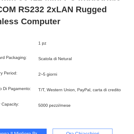
COM RS232 2xLAN Rugged
nless Computer
1 pz
rd Packaging:
Scatola di Netural
ry Period:
2~5 giorni
o Di Pagamento:
T/T, Western Union, PayPal, carta di credito
 Capacity:
5000 pezzi/mese
enga Il Migliore Prezzo
Ora Chiacchieri