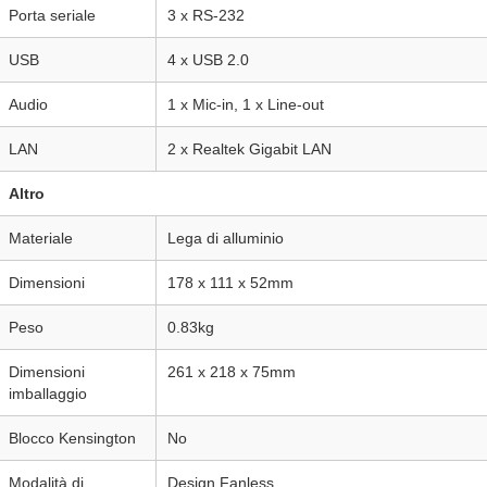
Porta seriale
3 x RS-232
USB
4 x USB 2.0
Audio
1 x Mic-in, 1 x Line-out
LAN
2 x Realtek Gigabit LAN
Altro
Materiale
Lega di alluminio
Dimensioni
178 x 111 x 52mm
Peso
0.83kg
Dimensioni
261 x 218 x 75mm
imballaggio
Blocco Kensington
No
Modalità di
Design Fanless