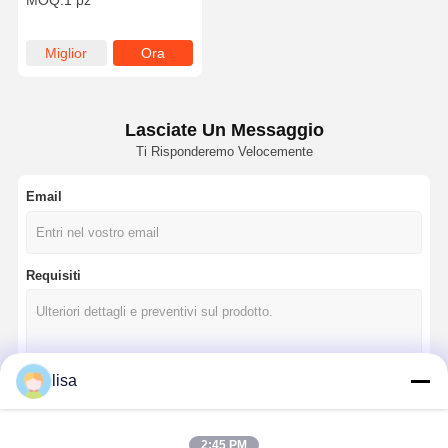
MOQ:
1 pz
Miglior
Ora
prezzo
chiacchieri
Lasciate Un Messaggio
Ti Risponderemo Velocemente
Email
Requisiti
lisa
Continua
2:45 PM