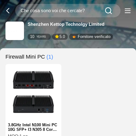
Shenzhen Kettop Technolgy Limited
10
5.0
Fornitore verificato
YEARS
Firewall Mini PC
(1)
3.8GHz Intel N100 Mini PC
10G SFP+ I3 N305 8 Core
Dual 2.5G Networking