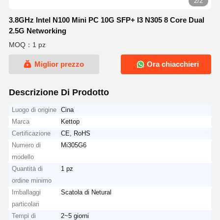
2/2
3.8GHz Intel N100 Mini PC 10G SFP+ I3 N305 8 Core Dual
2.5G Networking
MOQ：1 pz
Miglior prezzo
Ora chiacchieri
Descrizione Di Prodotto
Luogo di origine
Cina
Marca
Kettop
Certificazione
CE, RoHS
Numero di
Mi305G6
modello
Quantità di
1 pz
ordine minimo
Imballaggi
Scatola di Netural
particolari
Tempi di
2~5 giorni