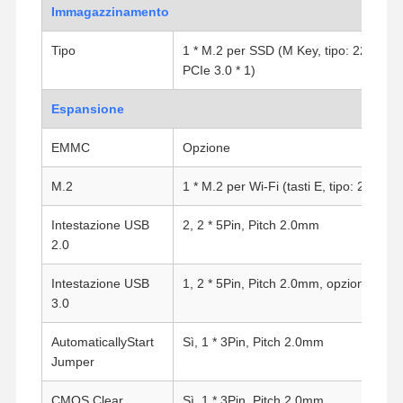
Immagazzinamento
Tipo
1 * M.2 per SSD (M Key, tipo: 2280,
Controllo Di
Contattaci
Ora
Qualità
Chiacchieri
PCIe 3.0 * 1)
Espansione
Firewall Mini PC
EMMC
Opzione
Mini PC industriale
M.2
1 * M.2 per Wi-Fi (tasti E, tipo: 2230)
1U Rackmount PC
Intestazione USB
2, 2 * 5Pin, Pitch 2.0mm
Mini PC POE
2.0
NAS Mini PC
Intestazione USB
1, 2 * 5Pin, Pitch 2.0mm, opzionale
3.0
Celeron Mini PC
AutomaticallyStart
Sì, 1 * 3Pin, Pitch 2.0mm
Core Mini PC
Jumper
Office Mini PC
CMOS Clear
Sì, 1 * 3Pin, Pitch 2.0mm