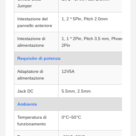
Scheda madre industriale
Jumper
Scheda madre firewall
Intestazione del
1, 2 * 5Pin, Pitch 2.0mm
pannello anteriore
Intestazione di
1, 1 * 2Pin, Pitch 3,5 mm, Phoenix
alimentazione
2Pin
Requisito di potenza
Adaptatore di
12V5A
alimentazione
Jack DC
5.5mm, 2.5mm
Ambiente
Temperatura di
0°C~50°C
funzionamento