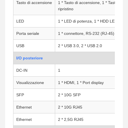
Tasto di accensione
1 * Tasto di accensione, 1 * Tasto di
ripristino
LED
1 * LED di potenza, 1 * HDD LED
Porta seriale
1 * connettore, RS-232 (RJ-45)
USB
2 * USB 3.0, 2 * USB 2.0
I/O posteriore
DC-IN
1
Visualizzazione
1 * HDMI, 1 * Port display
SFP
2 * 10G SFP
Ethernet
2 * 10G RJ45
Casa
Prodotti
Chi Siamo
Fatory Tour
Ethernet
2 * 2,5G RJ45