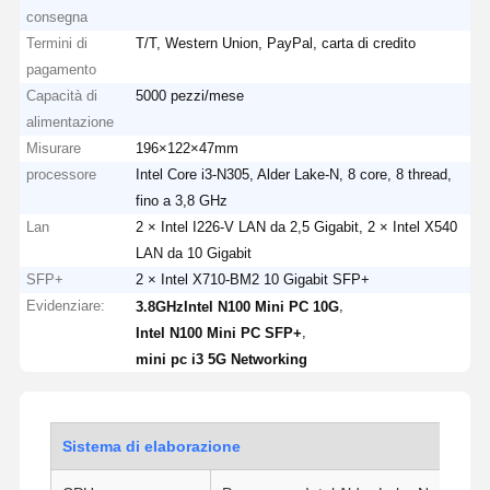
consegna
Termini di
T/T, Western Union, PayPal, carta di credito
pagamento
Capacità di
5000 pezzi/mese
alimentazione
Misurare
196×122×47mm
processore
Intel Core i3-N305, Alder Lake-N, 8 core, 8 thread,
fino a 3,8 GHz
Lan
2 × Intel I226-V LAN da 2,5 Gigabit, 2 × Intel X540
LAN da 10 Gigabit
SFP+
2 × Intel X710-BM2 10 Gigabit SFP+
Evidenziare:
,
3.8GHzIntel N100 Mini PC 10G
,
Intel N100 Mini PC SFP+
mini pc i3 5G Networking
Sistema di elaborazione