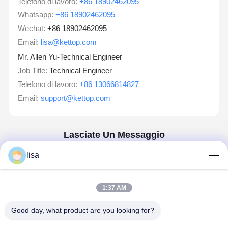
Telefono di lavoro:
+86 18902462095
Whatsapp:
+86 18902462095
Wechat:
+86 18902462095
Email:
lisa@kettop.com
Mr. Allen Yu-Technical Engineer
Job Title:
Technical Engineer
Telefono di lavoro:
+86 13066814827
Email:
support@kettop.com
Lasciate Un Messaggio
Ti Risponderemo Velocemente
lisa
Email
1:37 AM
Requisiti
Good day, what product are you looking for?