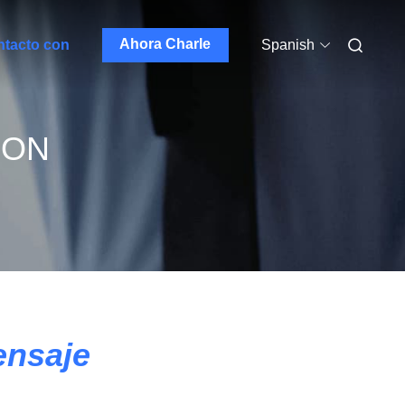
Ahora Charle
ntacto con
Spanish
CON
ensaje