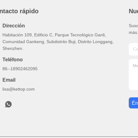
ntacto rápido
Nue
Dirección
Susc
más
Habitación 109, Edificio C, Parque Tecnológico Ganli,
Comunidad Gankeng, Subdistrito Buji, Distrito Longgang,
Shenzhen.
Teléfono
86--18902462095
Email
lisa@kettop.com
Én