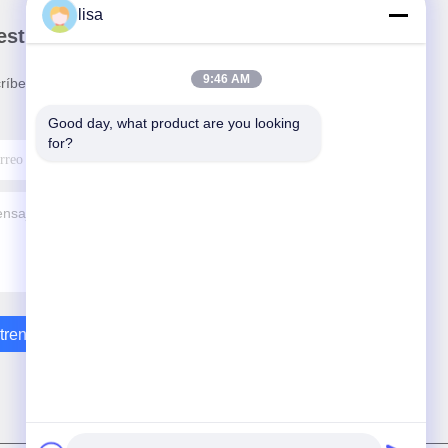
lisa
stro boletín
9:46 AM
ríbete a nuestro boletín para obtener descuentos y
.
Good day, what product are you looking 
for?
trenos En Contacto Con