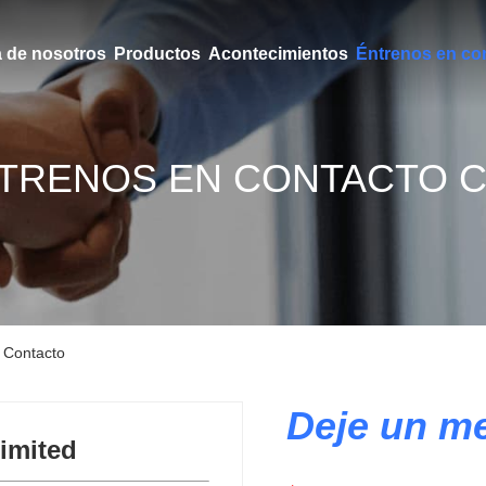
 de nosotros
Productos
Acontecimientos
Éntrenos en co
TRENOS EN CONTACTO 
 Contacto
Deje un m
imited