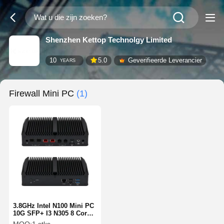
Shenzhen Kettop Technolgy Limited
10
5.0
Geverifieerde Leverancier
YEARS
Firewall Mini PC
(1)
3.8GHz Intel N100 Mini PC
10G SFP+ I3 N305 8 Core
Dual 2.5G Netwerken