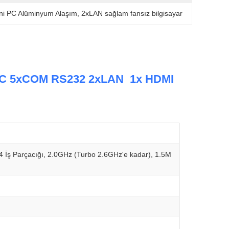
ini PC Alüminyum Alaşım
, 
2xLAN sağlam fansız bilgisayar
i PC 5xCOM RS232 2xLAN 1x HDMI
 4 İş Parçacığı, 2.0GHz (Turbo 2.6GHz'e kadar), 1.5M