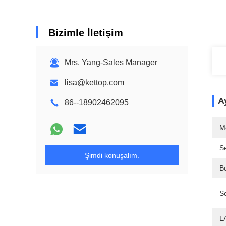
Bizimle İletişim
Mrs. Yang-Sales Manager
lisa@kettop.com
Ay
86--18902462095
M
Se
Şimdi konuşalım.
B
S
L