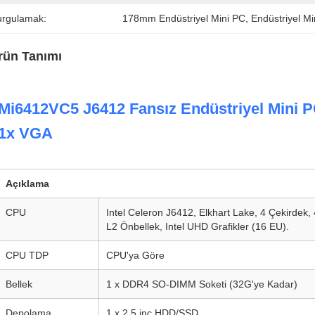
urgulamak:
178mm Endüstriyel Mini PC
, 
Endüstriyel M
rün Tanımı
Mi6412VC5 J6412 Fansız Endüstriyel Min
1x VGA
Açıklama
CPU
Intel Celeron J6412, Elkhart Lake, 4 Çekirdek,
L2 Önbellek, Intel UHD Grafikler (16 EU).
CPU TDP
CPU'ya Göre
Bellek
1 x DDR4 SO-DIMM Soketi (32G'ye Kadar)
Depolama
1 x 2.5 inç HDD/SSD