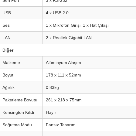
Seri Port
3 x RS-232
USB
4 x USB 2.0
Ses
1 x Mikrofon Girişi, 1 x Hat Çıkışı
LAN
2 x Realtek Gigabit LAN
Diğer
Malzeme
Alüminyum Alaşım
Boyut
178 x 111 x 52mm
Ağırlık
0.83kg
Paketleme Boyutu
261 x 218 x 75mm
Kensington Kilidi
Hayır
Soğutma Modu
Fansız Tasarım