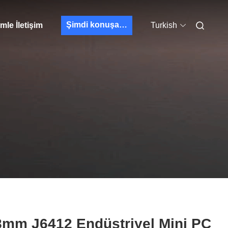
Şimdi konuşalım.
mle İletişim
Turkish
8mm J6412 Endüstriyel Mini PC