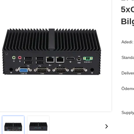
5x
Bil
Adedi:
Standa
Delive
Ödeme
Supply