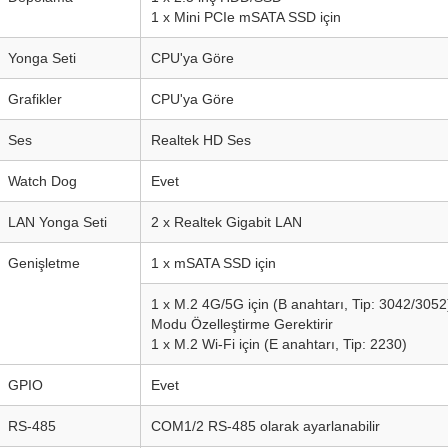
1 x Mini PCIe mSATA SSD için
Yonga Seti
CPU'ya Göre
Grafikler
CPU'ya Göre
Ses
Realtek HD Ses
Watch Dog
Evet
LAN Yonga Seti
2 x Realtek Gigabit LAN
Genişletme
1 x mSATA SSD için
1 x M.2 4G/5G için (B anahtarı, Tip: 3042/30
Modu Özelleştirme Gerektirir
1 x M.2 Wi-Fi için (E anahtarı, Tip: 2230)
GPIO
Evet
RS-485
COM1/2 RS-485 olarak ayarlanabilir