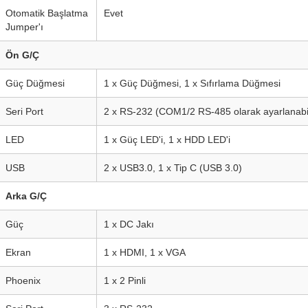
Otomatik Başlatma
Evet
Jumper'ı
Ön G/Ç
Güç Düğmesi
1 x Güç Düğmesi, 1 x Sıfırlama Düğmesi
Seri Port
2 x RS-232 (COM1/2 RS-485 olarak ayarlanabil
LED
1 x Güç LED'i, 1 x HDD LED'i
USB
2 x USB3.0, 1 x Tip C (USB 3.0)
Arka G/Ç
Güç
1 x DC Jakı
Ekran
1 x HDMI, 1 x VGA
Phoenix
1 x 2 Pinli