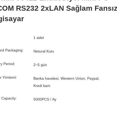
COM RS232 2xLAN Sağlam Fansı
gisayar
1 adet
rd Packaging:
Netural Kutu
ry Period:
2~5 gün
 Yöntemi:
Banka havalesi, Western Union, Paypal,
Kredi kartı
 Capacity:
5000PCS / Ay