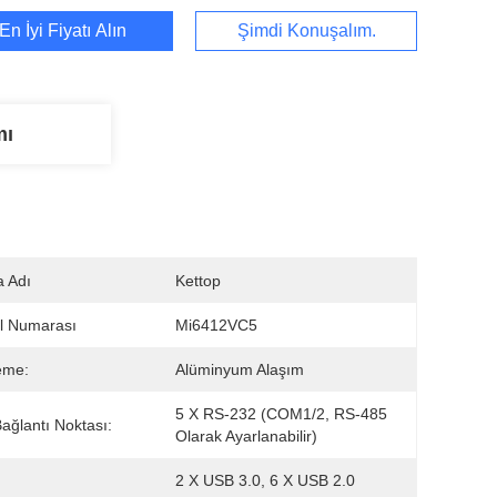
En İyi Fiyatı Alın
Şimdi Konuşalım.
mı
 Adı
Kettop
l Numarası
Mi6412VC5
eme:
Alüminyum Alaşım
5 X RS-232 (COM1/2, RS-485 
Bağlantı Noktası:
Olarak Ayarlanabilir)
2 X USB 3.0, 6 X USB 2.0