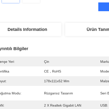
Details Information
Ürün Tanı
rıntılı Bilgiler
enşe Yeri
Çin
Marka
rtifika
CE，RoHS
Mode
oyut:
178x111x52 Mm
Malz
oğutma Modu:
Rüzgarsız Tasarım
Seri 
AN:
2 X Realtek Gigabit LAN
USB: