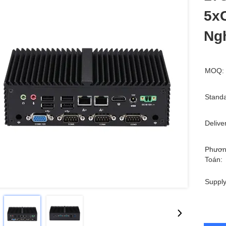
5x
Ng
MOQ:
Standa
Delive
Phươn
Toán:
Supply