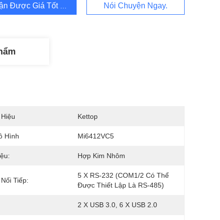
ận Được Giá Tốt Nhất
Nói Chuyện Ngay.
Phẩm
 Hiệu
Kettop
ô Hình
Mi6412VC5
iệu:
Hợp Kim Nhôm
5 X RS-232 (COM1/2 Có Thể 
Nối Tiếp:
Được Thiết Lập Là RS-485)
2 X USB 3.0, 6 X USB 2.0