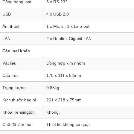
Cổng hàng loạt
3 x RS-232
USB
4 x USB 2.0
Âm thanh
1 x Mic-in, 1 x Line-out
LAN
2 x Realtek Gigabit LAN
Các loại khác
Vật liệu
Đồng hợp kim nhôm
Cấu trúc
178 x 111 x 52mm
Trọng lượng
0.83kg
Kích thước bao bì
261 x 218 x 75mm
Khóa Kensington
Không.
Chế độ làm mát
Thiết kế không có quạt