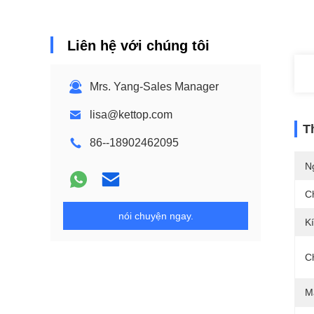
Liên hệ với chúng tôi
Mrs. Yang-Sales Manager
lisa@kettop.com
T
86--18902462095
N
C
nói chuyện ngay.
K
C
M