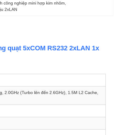
nh công nghiệp mini hợp kim nhôm
, 
hịu 2xLAN
ông quạt 5xCOM RS232 2xLAN 1x
uồng, 2.0GHz (Turbo lên đến 2.6GHz), 1.5M L2 Cache,