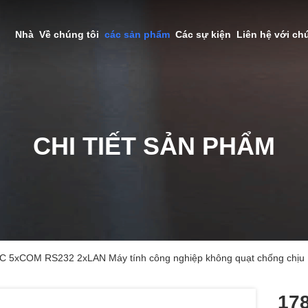
Nhà
Về chúng tôi
các sản phẩm
Các sự kiện
Liên hệ với ch
CHI TIẾT SẢN PHẨM
PC 5xCOM RS232 2xLAN Máy tính công nghiệp không quạt chống chịu
178