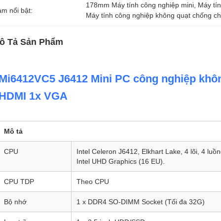
178mm Máy tính công nghiệp mini
, 
Máy tí
àm nổi bật:
Máy tính công nghiệp không quạt chống c
ô Tả Sản Phẩm
Mi6412VC5 J6412 Mini PC công nghiệp kh
HDMI 1x VGA
Mô tả
CPU
Intel Celeron J6412, Elkhart Lake, 4 lõi, 4 l
Intel UHD Graphics (16 EU).
CPU TDP
Theo CPU
Bộ nhớ
1 x DDR4 SO-DIMM Socket (Tối đa 32G)