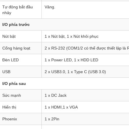
Tự động bắt đầu
Vâng.
nhảy
I/O phía trước
Nút bật
1 x Nút bật, 1 x Nút khôi phục
Cổng hàng loạt
2 x RS-232 (COM1/2 có thể được thiết lập là 
Đèn LED
1 x Power LED, 1 x HDD LED
USB
2 x USB3.0, 1 x Type C (USB 3.0)
I/O phía sau
Sức mạnh
1 x DC Jack
Hiển thị
1 x HDMI,1 x VGA
Phoenix
1 x 2Pin