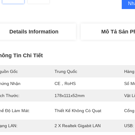
Nh
Details Information
Mô Tả Sản 
hông Tin Chi Tiết
guồn Gốc
Trung Quốc
Hàng
hứng Nhận
CE，RoHS
Số M
ích Thước:
178x111x52mm
Vật L
hế Độ Làm Mát:
Thiết Kế Không Có Quạt
Cổng 
ạng LAN:
2 X Realtek Gigabit LAN
USB: