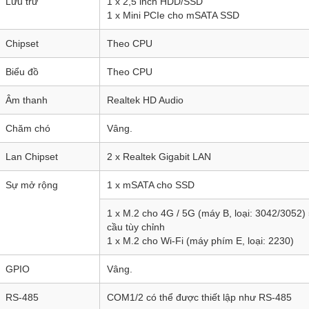
Lưu trữ
1 x 2,5 inch HDD/SSD
1 x Mini PCIe cho mSATA SSD
Chipset
Theo CPU
Biểu đồ
Theo CPU
Âm thanh
Realtek HD Audio
Chăm chó
Vâng.
Lan Chipset
2 x Realtek Gigabit LAN
Sự mở rộng
1 x mSATA cho SSD
1 x M.2 cho 4G / 5G (máy B, loại: 3042/3052
cầu tùy chỉnh
1 x M.2 cho Wi-Fi (máy phím E, loại: 2230)
GPIO
Vâng.
RS-485
COM1/2 có thể được thiết lập như RS-485