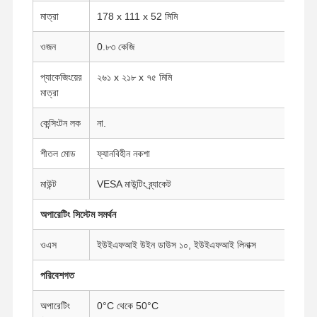
ইন্ডাস্ট্রিয়াল মাদারবোর্ড
মাত্রা
178 x 111 x 52 মিমি
ফায়ারওয়াল মাদারবোর্ড
ওজন
0.৮৩ কেজি
প্যাকেজিংয়ের
২৬১ x ২১৮ x ৭৫ মিমি
মাত্রা
কেন্সিংটন লক
না.
শীতল মোড
ফ্যানবিহীন নকশা
মাউন্ট
VESA মাউন্টিং ব্র্যাকেট
অপারেটিং সিস্টেম সমর্থন
ওএস
ইউইএফআই উইন ডাউস ১০, ইউইএফআই লিনাক্স
পরিবেশগত
অপারেটিং
0°C থেকে 50°C