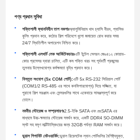
পণ্য প্রধান সুবিধা
শক্তিশালী ফ্যানবিহীন তাপ নকশাঃ
অ্যালুমিনিয়াম খাদ চ্যাসি নীরব, প্যাসিভ
কুলিং প্রদান করে, কঠোর শিল্প পরিবেশে ধুলো জমায়েত রোধ করার সময়
24/7 স্থিতিশীল অপারেশন নিশ্চিত করে।
শক্তিশালী এলখার্ট লেক আর্কিটেকচারঃ
এটি ইন্টেল সেলরন জে৬৪১২ কোয়াড-
কোর প্রসেসর দ্বারা চালিত, এটি কম শক্তি খরচ সহ পূর্ববর্তী প্রজন্মের
তুলনায় উল্লেখযোগ্য কর্মক্ষমতা বৃদ্ধি প্রদান করে।
বিস্তৃত সংযোগ (5x COM পোর্ট):
এটি 5x RS-232 সিরিয়াল পোর্ট
(COM1/2 RS-485 এর সাথে কনফিগারযোগ্য) দিয়ে সজ্জিত, যা
পুরানো শিল্প সরঞ্জাম এবং সেন্সরগুলির সাথে একেবারে সামঞ্জস্যপূর্ণ করে
তোলে।
নমনীয় স্টোরেজ ও সম্প্রসারণঃ
2.5-ইঞ্চি SATA এবং mSATA এর
মাধ্যমে উচ্চ-ক্ষমতার স্টোরেজ সমর্থন করে, একটি DDR4 SO-DIMM
স্লট সহ মসৃণ মাল্টিটাস্কিংয়ের জন্য 32GB পর্যন্ত RAM সমর্থন করে।
ডুয়াল গিগাবিট নেটওয়ার্কিং:
ডুয়াল রিয়েলটেক ল্যান পোর্টগুলির বৈশিষ্ট্যযুক্ত,