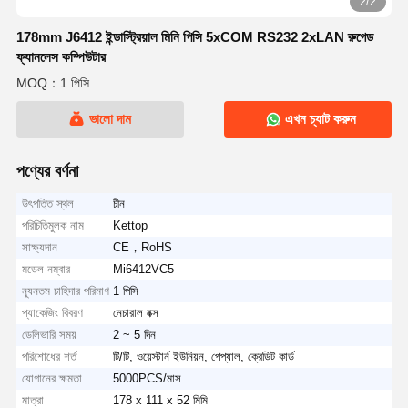
2/2
178mm J6412 ইন্ডাস্ট্রিয়াল মিনি পিসি 5xCOM RS232 2xLAN রুগেড
ফ্যানলেস কম্পিউটার
MOQ：1 পিসি
ভালো দাম
এখন চ্যাট করুন
পণ্যের বর্ণনা
উৎপত্তি স্থল
চীন
পরিচিতিমুলক নাম
Kettop
সাক্ষ্যদান
CE，RoHS
মডেল নম্বার
Mi6412VC5
ন্যূনতম চাহিদার পরিমাণ
1 পিসি
প্যাকেজিং বিবরণ
নেচারাল বক্স
ডেলিভারি সময়
2 ~ 5 দিন
পরিশোধের শর্ত
টি/টি, ওয়েস্টার্ন ইউনিয়ন, পেপ্যাল, ক্রেডিট কার্ড
যোগানের ক্ষমতা
5000PCS/মাস
মাত্রা
178 x 111 x 52 মিমি