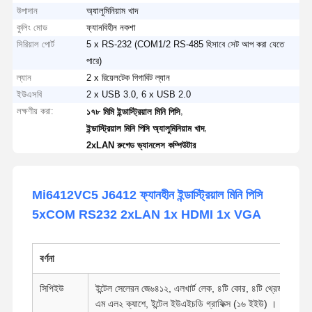
উপাদান
অ্যালুমিনিয়াম খাদ
কুলিং মোড
ফ্যানবিহীন নকশা
সিরিয়াল পোর্ট
5 x RS-232 (COM1/2 RS-485 হিসাবে সেট আপ করা যেতে
পারে)
ল্যান
2 x রিয়েলটেক গিগাবিট ল্যান
ইউএসবি
2 x USB 3.0, 6 x USB 2.0
লক্ষণীয় করা:
,
১৭৮ মিমি ইন্ডাস্ট্রিয়াল মিনি পিসি
,
ইন্ডাস্ট্রিয়াল মিনি পিসি অ্যালুমিনিয়াম খাদ
2xLAN রুগেড ভ্যানলেস কম্পিউটার
Mi6412VC5 J6412 ফ্যানহীন ইন্ডাস্ট্রিয়াল মিনি পিসি
5xCOM RS232 2xLAN 1x HDMI 1x VGA
বর্ণনা
সিপিইউ
ইন্টেল সেলেরন জে৬৪১২, এলখার্ট লেক, ৪টি কোর, ৪টি থ্রেড, ২.০ গিগাহা
এম এল২ ক্যাশে, ইন্টেল ইউএইচডি গ্রাফিক্স (১৬ ইইউ) ।