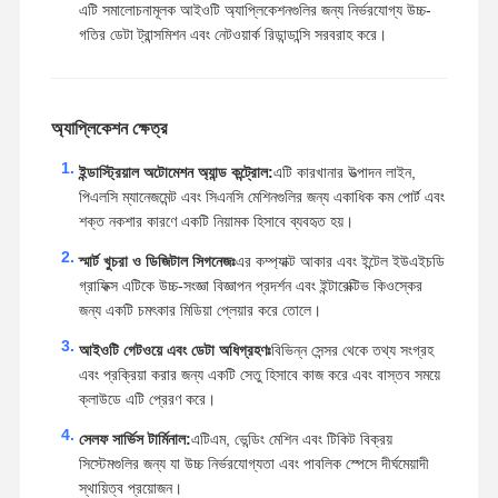
এটি সমালোচনামূলক আইওটি অ্যাপ্লিকেশনগুলির জন্য নির্ভরযোগ্য উচ্চ-
গতির ডেটা ট্রান্সমিশন এবং নেটওয়ার্ক রিডান্ডান্সি সরবরাহ করে।
অ্যাপ্লিকেশন ক্ষেত্র
ইন্ডাস্ট্রিয়াল অটোমেশন অ্যান্ড কন্ট্রোল:
এটি কারখানার উত্পাদন লাইন,
পিএলসি ম্যানেজমেন্ট এবং সিএনসি মেশিনগুলির জন্য একাধিক কম পোর্ট এবং
শক্ত নকশার কারণে একটি নিয়ামক হিসাবে ব্যবহৃত হয়।
স্মার্ট খুচরা ও ডিজিটাল সিগনেজঃ
এর কম্প্যাক্ট আকার এবং ইন্টেল ইউএইচডি
গ্রাফিক্স এটিকে উচ্চ-সংজ্ঞা বিজ্ঞাপন প্রদর্শন এবং ইন্টারেক্টিভ কিওস্কের
জন্য একটি চমৎকার মিডিয়া প্লেয়ার করে তোলে।
আইওটি গেটওয়ে এবং ডেটা অধিগ্রহণঃ
বিভিন্ন সেন্সর থেকে তথ্য সংগ্রহ
এবং প্রক্রিয়া করার জন্য একটি সেতু হিসাবে কাজ করে এবং বাস্তব সময়ে
ক্লাউডে এটি প্রেরণ করে।
সেলফ সার্ভিস টার্মিনাল:
এটিএম, ভেন্ডিং মেশিন এবং টিকিট বিক্রয়
সিস্টেমগুলির জন্য যা উচ্চ নির্ভরযোগ্যতা এবং পাবলিক স্পেসে দীর্ঘমেয়াদী
স্থায়িত্ব প্রয়োজন।