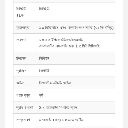
সিপিইউ
সিপিইউ
TDP
স্মৃতিশক্তি
১ x ডিডিআর৪ এসও-ডিআইএমএম সকেট (৩২ জি পর্যন্ত)
সংরক্ষণ
১ x ২.৫ ইঞ্চি হার্ডডিস্ক/এসএসডি
এমএসএটিএ এসএসডি জন্য 1 x মিনি পিসিআই
চিপসেট
সিপিইউ
গ্রাফিক্স
সিপিইউ
অডিও
রিয়েলটেক এইচডি অডিও
ওয়াচ কুকুর
হ্যাঁ।
ল্যান চিপসেট
2 x রিয়েলটেক গিগাবিট ল্যান
সম্প্রসারণ
এসএসডি-র জন্য ১ x এমএসএটিএ