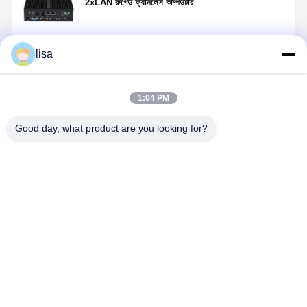
2xLAN রুগেড ফ্যানলেস কম্পিউটার
lisa
চালিয়ে
1:04 PM
প্রস্তাবিত পণ্য
Good day, what product are you looking for?
USB3.0 শিল্প মিনি
এসএসডি
ইউএসবি ২.০
কালো ইন্ডাস্ট্রিয়
এমবেডেড পিসি ইন্টেল
ইন্ডাস্ট্রিয়াল মিনি
ইন্ডাস্ট্রিয়াল মিনি
রুগেড মিনি পিসি
J6412 ফ্যানলেস
পিসি ইন্টেল I5
পিসি ইন্টেল ৩৮৫৫
7RS232 ভ্যান
6x COM
7200U ডুয়াল ল্যান
ইউ ৬ কম ২
এমবেডেড ছোট
RS232 RS485
ডুয়াল এইচডিএমআই
এইচডিএম ১ ভিজিএ
কম্পিউটার নির্মাত
ভালো দাম
ভালো দাম
ভালো দাম
ভালো দাম
ফ্যানলেস রাগড মিনি
ফ্যানলেস পিসি
পিসি
বাড়ি
আমাদের
আমাদের সাথে যোগাযোগ
Desktop