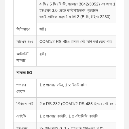
4 জি / 5 জি (বি কী, প্রকারঃ 3042/3052) এর জন্য 1 x এম 2 
ইউএসবি 3.0 মোডে কাস্টমাইজেশন প্রয়োজন
ওয়াই-ফাইয়ের জন্য 1 x M.2 (E কী, টাইপঃ 2230)
জিপিআইও
হ্যাঁ।
আরএস-৪৮৫
COM1/2 RS-485 হিসাবে সেট আপ করা যেতে পারে
অটোস্টার্ট
হ্যাঁ।
জাম্পার
সামনের I/O
পাওয়ার
1 x পাওয়ার বাটন, 1 x রিসেট বাটন
বোতাম
সিরিয়াল পোর্ট
2 x RS-232 (COM1/2 RS-485 হিসাবে সেট করা যেতে পারে
বাড়ি
পণ্য
আমাদের সম্পর্কে
কারখানা ভ্রমণ
এলইডি
1 x পাওয়ার এলইডি, 1 x এইচডিডি এলইডি
ইউএসবি
2x ইউএসবি3.0, 1 x টাইপ সি (ইউএসবি 3.0)