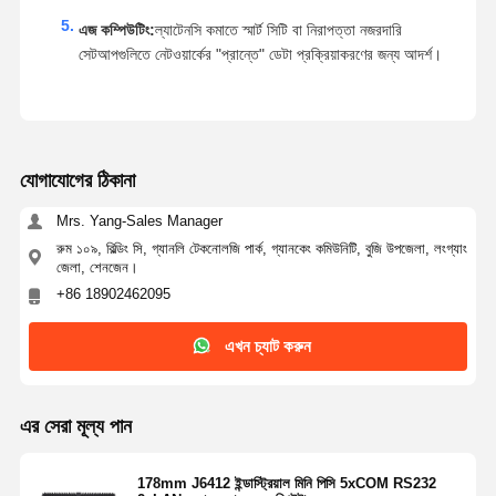
এজ কম্পিউটিং:
ল্যাটেনসি কমাতে স্মার্ট সিটি বা নিরাপত্তা নজরদারি
সেটআপগুলিতে নেটওয়ার্কের "প্রান্তে" ডেটা প্রক্রিয়াকরণের জন্য আদর্শ।
যোগাযোগের ঠিকানা
Mrs. Yang-Sales Manager
রুম ১০৯, বিল্ডিং সি, গ্যানলি টেকনোলজি পার্ক, গ্যানকেং কমিউনিটি, বুজি উপজেলা, লংগ্যাং
জেলা, শেনজেন।
+86 18902462095
এখন চ্যাট করুন
এর সেরা মূল্য পান
178mm J6412 ইন্ডাস্ট্রিয়াল মিনি পিসি 5xCOM RS232