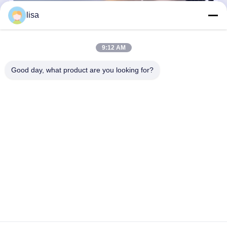
196 মিমি ফ্যানলেস মিনি পিসি ইন্টেল ফায়ারওয়াল N355 8 কোর ডুয়াল 10 জি এসএফপি + আরজে 
lisa
9:12 AM
Good day, what product are you looking for?
Kettop Technology – উচ্চ-পারফরম্যান্স মিনি পিসি এবং নেটওয়ার্কিং সলিউশন ২০১৭ সাল
থেকে, Kettop Technology Limited একটি বিশেষায়িত থিন ক্লায়েন্ট প্রস্তুতকারক থেকে
উচ্চ-পারফরম্যান্স মিনি পিসি এবং অ্যাডভান্সড নেটওয়ার্ক অ্যাপ্লায়েন্সের একটি বিশ্বব্যাপী
...
আরও জানুন
অনুসন্ধান পাঠান
এখন চ্যাট করুন
বাড়ি
আমাদের
আমাদের সাথে যোগাযোগ
Desktop
Site
সম্পর্কে
করুন
সাইট ম্যাপ
গোপনীয়তা নীতি