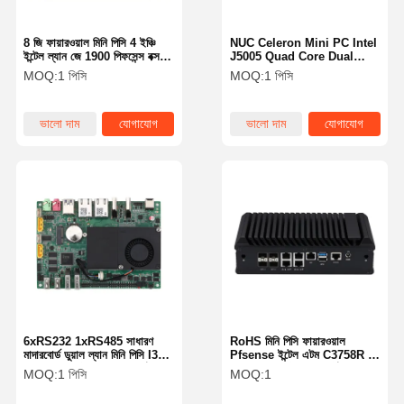
8 জি ফায়ারওয়াল মিনি পিসি 4 ইঞ্চি
NUC Celeron Mini PC Intel
ইন্টেল ল্যান জে 1900 পিফসেন্স বক্স
J5005 Quad Core Dual
ফ্যানলেস পিফসেন্স মিনি পিসি
HDMI 4K 4x USB 3.0
MOQ:
1 পিসি
MOQ:
1 পিসি
ভালো দাম
যোগাযোগ
ভালো দাম
যোগাযোগ
6xRS232 1xRS485 সাধারণ
RoHS মিনি পিসি ফায়ারওয়াল
মাদারবোর্ড ডুয়াল ল্যান মিনি পিসি I3
Pfsense ইন্টেল এটম C3758R 5
5005U ইন্ডাস্ট্রিয়াল মাদারবোর্ড
X 2.5 গিগাবাইট ল্যান পোর্ট RoHS
MOQ:
1 পিসি
MOQ:
1