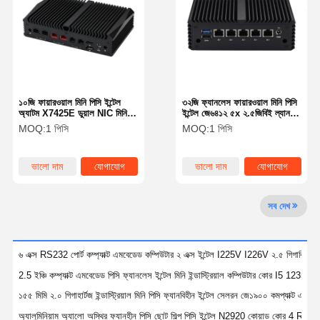
মান নিয়ন্ত্রণ
আমাদের সাথে
এখন চ্যাট করুন
যোগাযোগ করুন
ফায়ারওয়াল মিনি পিসি
১০জি ফায়ারওয়াল মিনি পিসি ইন্টেল
৩২জি ফ্যানলেস ফায়ারওয়াল মিনি পিসি
অ্যাটম X7425E ডুয়াল NIC মিনি
ইন্টেল জে৬৪১২ ৫x ২.৫জিবিই ল্যান ৩
ইন্ডাস্ট্রিয়াল মিনি পিসি
পিসি Pfsense RJ45 নেটওয়ার্ক
ডিসপ্লে ফায়ারওয়াল ১৫৫মিমি
MOQ:
1 পিসি
MOQ:
1 পিসি
1U র্যাকমাউন্ট পিসি
ভালো দাম
যোগাযোগ
ভালো দাম
যোগাযোগ
POE মিনি পিসি
সব দেখ
এনএএস মিনি পিসি
সেলারন মিনি পিসি
৬ এক্স RS232 পোর্ট কম্প্যাক্ট এমবেডেড কম্পিউটার ২ এক্স ইন্টেল I225V I226V ২.৫ গিগাবিট 
কোর মিনি পিসি
2.5 ইঞ্চি কম্প্যাক্ট এমবেডেড পিসি ফ্যানলেস ইন্টেল মিনি ইন্ডাস্ট্রিয়াল কম্পিউটার কোর I5 1235U 
১৫৫ মিমি ২.০ গিগাহার্টজ ইন্ডাস্ট্রিয়াল মিনি পিসি ফ্যানবিহীন ইন্টেল সেলরন জে১৯০০ কমপ্যাক্ট এমবে
অফিস মিনি পিসি
অ্যালুমিনিয়াম অ্যালো অস্থির ফ্যানহীন পিসি ছোট শিল্প পিসি ইন্টেল N2920 কোয়াড কোর 4 RS2