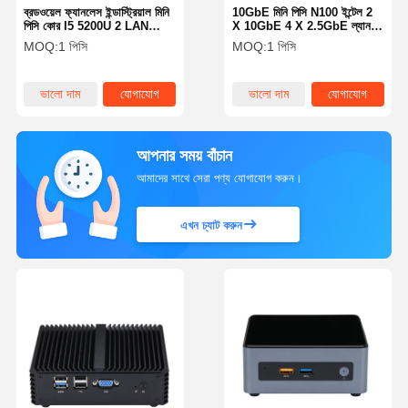
ব্রডওয়েল ফ্যানলেস ইন্ডাস্ট্রিয়াল মিনি
10GbE মিনি পিসি N100 ইন্টেল 2
পিসি কোর I5 5200U 2 LAN
X 10GbE 4 X 2.5GbE ল্যান
ফ্যানলেস মিডিয়া পিসি
ফায়ারওয়াল রাউটার ব্যবসার জন্য
MOQ:
1 পিসি
MOQ:
1 পিসি
ভালো দাম
যোগাযোগ
ভালো দাম
যোগাযোগ
আপনার সময় বাঁচান
আমাদের সাথে সেরা পণ্য যোগাযোগ করুন।
এখন চ্যাট করুন