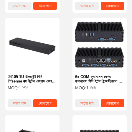
ভালো দাম
যোগাযোগ
ভালো দাম
যোগাযোগ
J4105 1U র্যাকমাউন্ট পিসি
6x COM ফ্যানলেস রুগেড
Pfsense বক্স ইন্টেল কোয়াড কোর 5
ফ্যানলেস পিসি ইন্টেল ইন্ডাস্ট্রিয়াল মিনি
এক্স 2.5GbE ল্যান সার্ভার
পিসি আই 5 4200 ইউ ডুয়াল ল্যান
MOQ:
1 পিসি
MOQ:
1 পিসি
ভালো দাম
যোগাযোগ
ভালো দাম
যোগাযোগ
বাড়ি
পণ্য
আমাদের সম্পর্কে
কারখানা ভ্রমণ