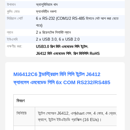
উপাদান
অ্যালুমিনিয়াম খাদ
কুলিং মোড
ফ্যানবিহীন নকশা
সিরিয়াল পোর্ট
6 x RS-232 (COM1/2 RS-485 হিসাবে সেট আপ করা যেতে
পারে)
ল্যান
2 x রিয়েলটেক গিগাবিট ল্যান
ইউএসবি
2 x USB 3.0, 6 x USB 2.0
লক্ষণীয় করা:
,
USB3.0 শিল্প মিনি এমবেডেড পিসি ইন্টেল
,
J6412 মিনি এমবেডেড পিসি
শিল্প মিনিপিসি RoHS
Mi6412C6 ইন্ডাস্ট্রিয়াল মিনি পিসি ইন্টেল J6412
ফ্যানলেস এমবেডেড পিসি 6x COM RS232/RS485
বিবরণ
সিপিইউ
ইন্টেল সেলেরন J6412, এল্khart লেক, 4 কোর, 4 থ্রেড, 2.0GH
ক্যাশে, ইন্টেল ইউএইচডি গ্রাফিক্স (16 EUs)।