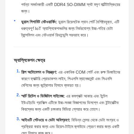
পর্যন্ত সমর্থনকারী একটি DDR4 SO-DIMM স্লট মসৃণ মাল্টিটাস্কিংয়ের
জন্য।
ডুয়াল গিগাবিট নেটওয়ার্কিং:
ডুয়াল রিয়েলটেক ল্যান পোর্ট বৈশিষ্ট্যযুক্ত, এটি
গুরুত্বপূর্ণ IoT অ্যাপ্লিকেশনগুলির জন্য নির্ভরযোগ্য উচ্চ-গতির ডেটা
ট্রান্সমিশন এবং নেটওয়ার্ক রিডান্ডেন্সি সরবরাহ করে।
অ্যাপ্লিকেশন ক্ষেত্র
শিল্প অটোমেশন ও নিয়ন্ত্রণ:
এর একাধিক COM পোর্ট এবং রুক্ষ ডিজাইনের
কারণে ফ্যাক্টরি প্রোডাকশন লাইন, পিএলসি ম্যানেজমেন্ট এবং সিএনসি
মেশিনের জন্য কন্ট্রোলার হিসাবে ব্যবহৃত হয়।
স্মার্ট রিটেল ও ডিজিটাল সাইনেজ:
এর কমপ্যাক্ট আকার এবং ইন্টেল
ইউএইচডি গ্রাফিক্স এটিকে উচ্চ-সংজ্ঞা বিজ্ঞাপনের ডিসপ্লে এবং ইন্টারেক্টিভ
কিয়স্কের জন্য একটি চমৎকার মিডিয়া প্লেয়ার করে তোলে।
আইওটি গেটওয়ে ও ডেটা অধিগ্রহণ:
বিভিন্ন সেন্সর থেকে ডেটা সংগ্রহ ও
প্রক্রিয়া করার জন্য এবং রিয়েল-টাইমে ক্লাউডে প্রেরণ করার জন্য একটি
সেতু হিসাবে কাজ করে।