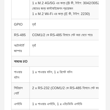
1 x M.2 4G/5G এর জন্য (B কী, টাইপ: 3042/3052)5G ডিফল
মোডের জন্য কাস্টমাইজেশন প্রয়োজন
1 x M.2 Wi-Fi এর জন্য (E কী, টাইপ: 2230)
GPIO
হ্যাঁ
RS-485
COM1/2 কে RS-485 হিসাবে সেট করা যেতে পারে
অটোস্টার্ট
হ্যাঁ
জাম্পার
সামনের I/O
পাওয়ার
1 x পাওয়ার বাটন, 1 x রিসেট বাটন
বাটন
সিরিয়াল
2 x RS-232 (COM1/2 কে RS-485 হিসাবে সেট করা যেতে পা
পোর্ট
বাড়ি
পণ্য
আমাদের সম্পর্কে
কারখানা ভ্রমণ
এলইডি
1 x পাওয়ার এলইডি, 1 x এইচডিডি এলইডি