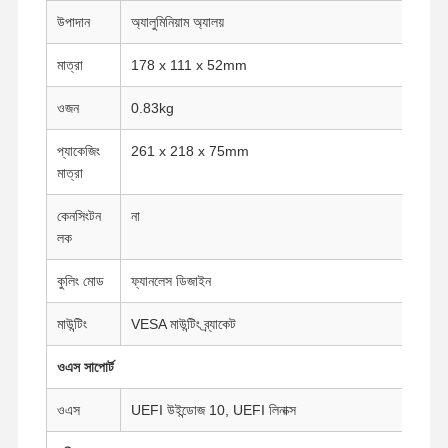
ইন্ডাস্ট্রিয়াল মাদারবোর্ড
উপাদান
অ্যালুমিনিয়াম অ্যালয়
ফায়ারওয়াল মাদারবোর্ড
মাত্রা
178 x 111 x 52mm
ওজন
0.83kg
প্যাকেজিং
261 x 218 x 75mm
মাত্রা
কেনসিংটন
না
লক
কুলিং মোড
ফ্যানলেস ডিজাইন
মাউন্টিং
VESA মাউন্টিং ব্র্যাকেট
ওএস সাপোর্ট
ওএস
UEFI উইন্ডোজ 10, UEFI লিনাক্স