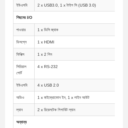
ইউএসবি
2 x USB3.0, 1 x টাইপ সি (USB 3.0)
মান নিয়ন্ত্রণ
আমাদের সাথে
এখন চ্যাট করুন
পিছনের I/O
যোগাযোগ করুন
পাওয়ার
1 x ডিসি জ্যাক
ফায়ারওয়াল মিনি পিসি
ডিসপ্লে
1 x HDMI
ইন্ডাস্ট্রিয়াল মিনি পিসি
ফিনিক্স
1 x 2 পিন
1U র্যাকমাউন্ট পিসি
সিরিয়াল
4 x RS-232
পোর্ট
POE মিনি পিসি
ইউএসবি
4 x USB 2.0
এনএএস মিনি পিসি
অডিও
1 x মাইক্রোফোন ইন, 1 x লাইন আউট
সেলারন মিনি পিসি
কোর মিনি পিসি
ল্যান
2 x রিয়েলটেক গিগাবিট ল্যান
অফিস মিনি পিসি
অন্যান্য