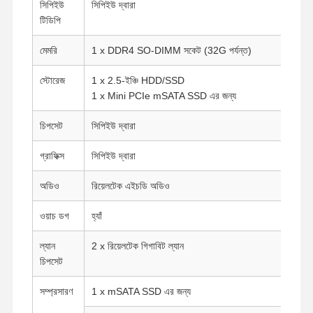
সিপিইউ
সিপিইউ দ্বারা
টিডিপি
মেমরি
1 x DDR4 SO-DIMM সকেট (32G পর্যন্ত)
স্টোরেজ
1 x 2.5-ইঞ্চি HDD/SSD
1 x Mini PCIe mSATA SSD এর জন্য
চিপসেট
সিপিইউ দ্বারা
গ্রাফিক্স
সিপিইউ দ্বারা
অডিও
রিয়েলটেক এইচডি অডিও
ওয়াচ ডগ
হ্যাঁ
ল্যান
2 x রিয়েলটেক গিগাবিট ল্যান
চিপসেট
সম্প্রসারণ
1 x mSATA SSD এর জন্য