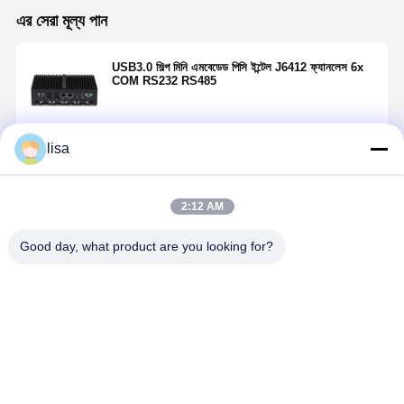
এর সেরা মূল্য পান
USB3.0 শিল্প মিনি এমবেডেড পিসি ইন্টেল J6412 ফ্যানলেস 6x
COM RS232 RS485
lisa
চালিয়ে
2:12 AM
প্রস্তাবিত পণ্য
Good day, what product are you looking for?
178mm J6412
এসএসডি
ইউএসবি ২.০
কালো ইন্ডাস্ট্রিয়
ইন্ডাস্ট্রিয়াল মিনি
ইন্ডাস্ট্রিয়াল মিনি
ইন্ডাস্ট্রিয়াল মিনি
রুগেড মিনি পিসি
পিসি 5xCOM
পিসি ইন্টেল I5
পিসি ইন্টেল ৩৮৫৫
7RS232 ভ্যান
RS232 2xLAN
7200U ডুয়াল ল্যান
ইউ ৬ কম ২
এমবেডেড ছোট
রুগেড ফ্যানলেস
ডুয়াল এইচডিএমআই
এইচডিএম ১ ভিজিএ
কম্পিউটার নির্মাত