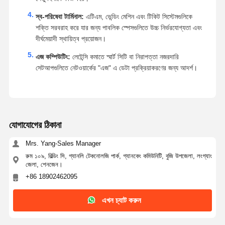
স্ব-পরিষেবা টার্মিনাল:
এটিএম, ভেন্ডিং মেশিন এবং টিকিট সিস্টেমগুলিকে
শক্তি সরবরাহ করে যার জন্য পাবলিক স্পেসগুলিতে উচ্চ নির্ভরযোগ্যতা এবং
দীর্ঘমেয়াদী স্থায়িত্ব প্রয়োজন।
এজ কম্পিউটিং:
লেটেন্সি কমাতে স্মার্ট সিটি বা নিরাপত্তা নজরদারি
সেটআপগুলিতে নেটওয়ার্কের "এজ" এ ডেটা প্রক্রিয়াকরণের জন্য আদর্শ।
যোগাযোগের ঠিকানা
Mrs. Yang-Sales Manager
রুম ১০৯, বিল্ডিং সি, গ্যানলি টেকনোলজি পার্ক, গ্যানকেং কমিউনিটি, বুজি উপজেলা, লংগ্যাং
জেলা, শেনজেন।
+86 18902462095
এখন চ্যাট করুন