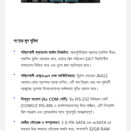
পণ্যের মূল সুবিধা
শক্তিশালী ফ্যানলেস থার্মাল ডিজাইন:
অ্যালুমিনিয়াম অ্যালয় চ্যাসিস নীরব,
প্যাসিভ কুলিং সরবরাহ করে, কঠোর শিল্প পরিবেশে 24/7 স্থিতিশীল
অপারেশন নিশ্চিত করে এবং ধুলো জমা প্রতিরোধ করে।
শক্তিশালী এল্khart লেক আর্কিটেকচার:
ইন্টেল সেলেরন J6412
কোয়াড-কোর প্রসেসর দ্বারা চালিত, এটি কম বিদ্যুৎ খরচ সহ পূর্ববর্তী
প্রজন্মের তুলনায় উল্লেখযোগ্য কর্মক্ষমতা বৃদ্ধি প্রদান করে।
বিস্তৃত সংযোগ (6x COM পোর্ট):
6x RS-232 সিরিয়াল পোর্ট
(COM1/2 RS-485 এ কনফিগারযোগ্য) দিয়ে সজ্জিত, এটি লিগ্যাসি
শিল্প সরঞ্জাম এবং সেন্সরগুলির সাথে পুরোপুরি সামঞ্জস্যপূর্ণ।
নমনীয় স্টোরেজ ও সম্প্রসারণ:
2.5-ইঞ্চি SATA এবং mSATA এর
মাধ্যমে উচ্চ-ক্ষমতার স্টোরেজ সমর্থন করে, পাশাপাশি 32GB RAM