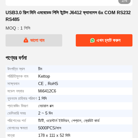
2/4
USB3.0 শিল্প মিনি এমবেডেড পিসি ইন্টেল J6412 ফ্যানলেস 6x COM RS232
RS485
MOQ：1 পিসি
ভালো দাম
এখন চ্যাট করুন
পণ্যের বর্ণনা
উৎপত্তি স্থল
চীন
পরিচিতিমুলক নাম
Kettop
সাক্ষ্যদান
CE，RoHS
মডেল নম্বার
Mi6412C6
ন্যূনতম চাহিদার পরিমাণ
1 পিসি
প্যাকেজিং বিবরণ
নেচারাল বক্স
ডেলিভারি সময়
2 ~ 5 দিন
পরিশোধের শর্ত
টি/টি, ওয়েস্টার্ন ইউনিয়ন, পেপ্যাল, ক্রেডিট কার্ড
যোগানের ক্ষমতা
5000PCS/মাস
মাত্রা
178 x 111 x 52 মিমি