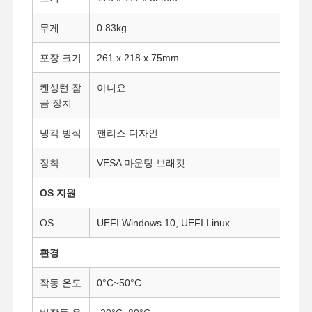
산업용 마더보드
무게
0.83kg
방화벽 메인보드
포장 크기
261 x 218 x 75mm
켄싱턴 잠
아니요
금 장치
냉각 방식
팬리스 디자인
장착
VESA 마운팅 브래킷
OS 지원
OS
UEFI Windows 10, UEFI Linux
환경
작동 온도
0°C~50°C