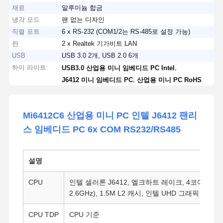
재료
알루미늄 합금
냉각 모드
팬 없는 디자인
직렬 포트
6 x RS-232 (COM1/2는 RS-485로 설정 가능)
란
2 x Realtek 기가비트 LAN
USB
USB 3.0 2개, USB 2.0 6개
하이 라이트:
,
USB3.0 산업용 미니 임베디드 PC Intel
,
J6412 미니 임베디드 PC
산업용 미니 PC RoHS
Mi6412C6 산업용 미니 PC 인텔 J6412 팬리
스 임베디드 PC 6x COM RS232/RS485
설명
CPU
인텔 셀러론 J6412, 엘크하트 레이크, 4코어, 4스레
2.6GHz), 1.5M L2 캐시, 인텔 UHD 그래픽 (16 EU
CPU TDP
CPU 기준