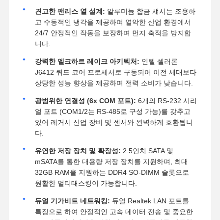
견고한 팬리스 열 설계:
알루미늄 합금 섀시는 조용하
고 수동적인 냉각을 제공하여 열악한 산업 환경에서
24/7 안정적인 작동을 보장하며 먼지 축적을 방지합
니다.
강력한 엘크하트 레이크 아키텍처:
인텔 셀러론
J6412 쿼드 코어 프로세서로 구동되어 이전 세대보다
상당한 성능 향상을 제공하며 전력 소비가 낮습니다.
광범위한 연결성 (6x COM 포트):
6개의 RS-232 시리
얼 포트 (COM1/2는 RS-485로 구성 가능)를 갖추고
있어 레거시 산업 장비 및 센서와 완벽하게 호환됩니
다.
유연한 저장 장치 및 확장성:
2.5인치 SATA 및
mSATA를 통한 대용량 저장 장치를 지원하며, 최대
32GB RAM을 지원하는 DDR4 SO-DIMM 슬롯으로
원활한 멀티태스킹이 가능합니다.
듀얼 기가비트 네트워킹:
듀얼 Realtek LAN 포트를
특징으로 하여 안정적인 고속 데이터 전송 및 중요한