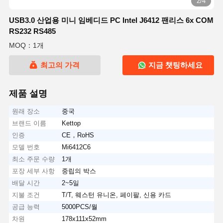
2/4
USB3.0 산업용 미니 임베디드 PC Intel J6412 팬리스 6x COM
RS232 RS485
MOQ：1개
최고의 가격
지금 챗팅하세요
제품 설명
원래 장소
중국
브랜드 이름
Kettop
인증
CE，RoHS
모델 번호
Mi6412C6
최소 주문 수량
1개
포장 세부 사항
중립의 박스
배달 시간
2~5일
지불 조건
T/T, 웨스턴 유니온, 페이팔, 신용 카드
공급 능력
5000PCS/월
차원
178x111x52mm