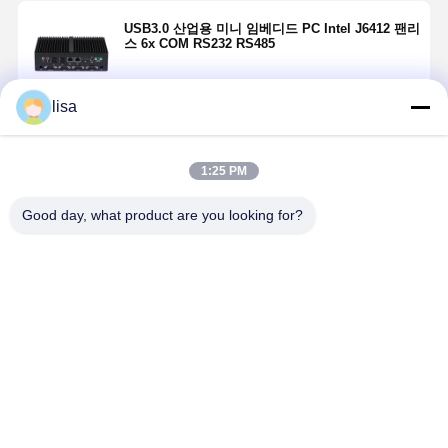
USB3.0 산업용 미니 임베디드 PC Intel J6412 팬리
스 6x COM RS232 RS485
lisa
계속하다
1:25 PM
추천된 제품
Good day, what product are you looking for?
178mm J6412
SSD 산업용 미
USB2.0 산업용
검은색 산업
산업용 미니
니 PC 인텔 I5
미니 PC 인텔
견고한 미니
PC 5xCOM
7200U 듀얼
3855U 6 COM
PC 7RS232
RS232 2xLAN
LAN 듀얼
2 HDM 1 VGA
없는 임베디
견고한 팬리스
HDMI 팬리스
팬리스 PC
소형 컴퓨터
최고의 가격
최고의 가격
최고의 가격
최고의 가
컴퓨터
견고한 미니
조업체
PC