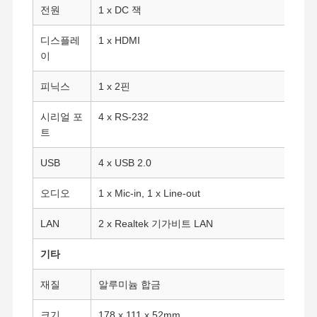
전원
1 x DC 잭
디스플레
1 x HDMI
품질 관리
연락처
지금 챗팅하
세요
이
피닉스
1 x 2핀
방화벽 미니 PC
시리얼 포
4 x RS-232
산업적 미니 pc
트
1U 랙마운트 PC
USB
4 x USB 2.0
POE 미니 PC
오디오
1 x Mic-in, 1 x Line-out
NAS 미니 PC
LAN
2 x Realtek 기가비트 LAN
셀레론 미니 PC
기타
코어 미니 PC
재질
알루미늄 합금
오피스 미니 PC
크기
178 x 111 x 52mm