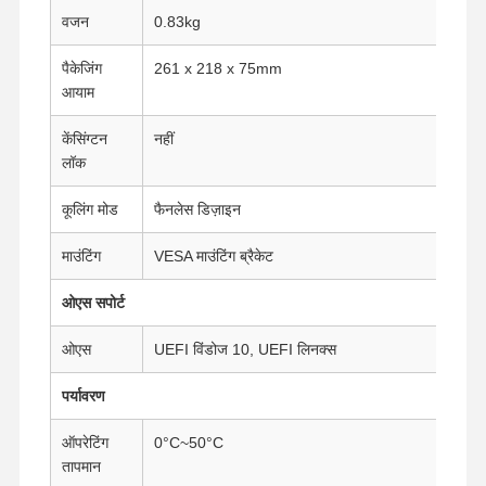
औद्योगिक मदरबोर्ड
वजन
0.83kg
फ़ायरवॉल मदरबोर्ड
पैकेजिंग
261 x 218 x 75mm
आयाम
केंसिंग्टन
नहीं
लॉक
कूलिंग मोड
फैनलेस डिज़ाइन
माउंटिंग
VESA माउंटिंग ब्रैकेट
ओएस सपोर्ट
ओएस
UEFI विंडोज 10, UEFI लिनक्स
पर्यावरण
ऑपरेटिंग
0°C~50°C
तापमान