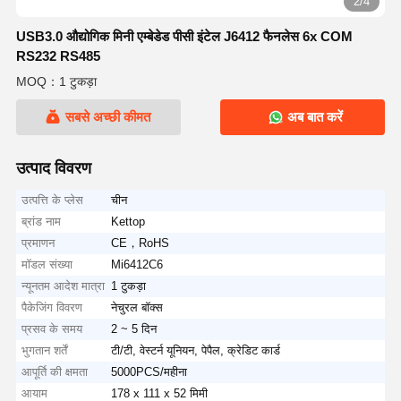
2/4
USB3.0 औद्योगिक मिनी एम्बेडेड पीसी इंटेल J6412 फैनलेस 6x COM
RS232 RS485
MOQ：1 टुकड़ा
सबसे अच्छी कीमत
अब बात करें
उत्पाद विवरण
उत्पत्ति के प्लेस
चीन
ब्रांड नाम
Kettop
प्रमाणन
CE，RoHS
मॉडल संख्या
Mi6412C6
न्यूनतम आदेश मात्रा
1 टुकड़ा
पैकेजिंग विवरण
नेचुरल बॉक्स
प्रसव के समय
2 ~ 5 दिन
भुगतान शर्तें
टी/टी, वेस्टर्न यूनियन, पेपैल, क्रेडिट कार्ड
आपूर्ति की क्षमता
5000PCS/महीना
आयाम
178 x 111 x 52 मिमी