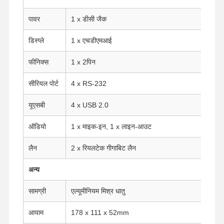
पावर
1 x डीसी जैक
गुणवत्ता नियंत्रण
हमसे संपर्क करें
अब बात करें
डिस्प्ले
1 x एचडीएमआई
फ़ायरवॉल मिनी पीसी
फीनिक्स
1 x 2पिन
औद्योगिक मिनी पीसी
सीरियल पोर्ट
4 x RS-232
1U रैकमाउंट पीसी
यूएसबी
4 x USB 2.0
पीओई मिनी पीसी
ऑडियो
1 x माइक-इन, 1 x लाइन-आउट
एनएएस मिनी पीसी
लैन
2 x रियलटेक गीगाबिट लैन
सेलेरोन मिनी पीसी
अन्य
कोर मिनी पीसी
सामग्री
एल्यूमीनियम मिश्र धातु
ऑफिस मिनी पीसी
आयाम
178 x 111 x 52mm