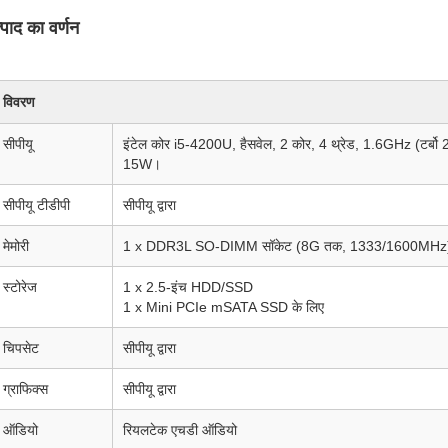
्पाद का वर्णन
विवरण
सीपीयू
इंटेल कोर i5-4200U, हैसवेल, 2 कोर, 4 थ्रेड, 1.6GHz (टर्बो
15W।
सीपीयू टीडीपी
सीपीयू द्वारा
मेमोरी
1 x DDR3L SO-DIMM सॉकेट (8G तक, 1333/1600MHz
स्टोरेज
1 x 2.5-इंच HDD/SSD
1 x Mini PCIe mSATA SSD के लिए
चिपसेट
सीपीयू द्वारा
ग्राफिक्स
सीपीयू द्वारा
ऑडियो
रियलटेक एचडी ऑडियो