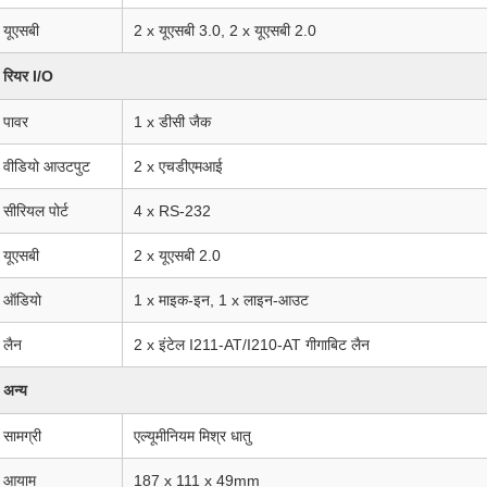
यूएसबी
2 x यूएसबी 3.0, 2 x यूएसबी 2.0
रियर I/O
पावर
1 x डीसी जैक
वीडियो आउटपुट
2 x एचडीएमआई
सीरियल पोर्ट
4 x RS-232
यूएसबी
2 x यूएसबी 2.0
ऑडियो
1 x माइक-इन, 1 x लाइन-आउट
लैन
2 x इंटेल I211-AT/I210-AT गीगाबिट लैन
अन्य
सामग्री
एल्यूमीनियम मिश्र धातु
आयाम
187 x 111 x 49mm