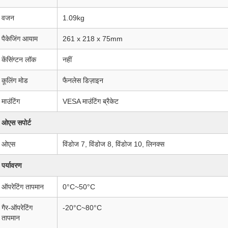
वजन
1.09kg
पैकेजिंग आयाम
261 x 218 x 75mm
केंसिंग्टन लॉक
नहीं
कूलिंग मोड
फैनलेस डिज़ाइन
माउंटिंग
VESA माउंटिंग ब्रैकेट
ओएस सपोर्ट
ओएस
विंडोज 7, विंडोज 8, विंडोज 10, लिनक्स
पर्यावरण
ऑपरेटिंग तापमान
0°C~50°C
गैर-ऑपरेटिंग
-20°C~80°C
तापमान