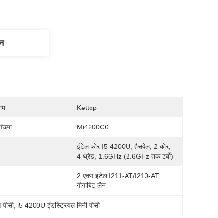
णन
नाम
Kettop
ंख्या
Mi4200C6
इंटेल कोर I5-4200U, हैसवेल, 2 कोर, 
4 थ्रेड, 1.6GHz (2.6GHz तक टर्बो)
2 एक्स इंटेल I211-AT/I210-AT 
गीगाबिट लैन
स पीसी
, 
i5 4200U इंडस्ट्रियल मिनी पीसी