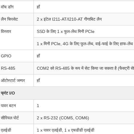
वॉच डॉग
हाँ
लैन चिपसेट
2 x इंटेल I211-AT/I210-AT गीगाबिट लैन
विस्तार
SSD के लिए 1 x फुल-लेंथ मिनी PCIe
1 x मिनी PCIe, 4G के लिए फुल-लेंथ, वाई-फाई के लिए हाफ-लेंथ
GPIO
हाँ
RS-485
COM2 को RS-485 के रूप में सेट किया जा सकता है (फैक्ट्री सेट
ऑटोस्टार्ट जम्पर
हाँ
फ्रंट I/O
पावर बटन
1
सीरियल पोर्ट
2 x RS-232 (COM5, COM6)
एलईडी
1 x पावर एलईडी, 1 x एचडीडी एलईडी