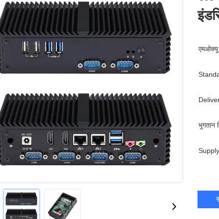
इंड
एमओक्यू
Standa
Delive
भुगतान व
Supply
स