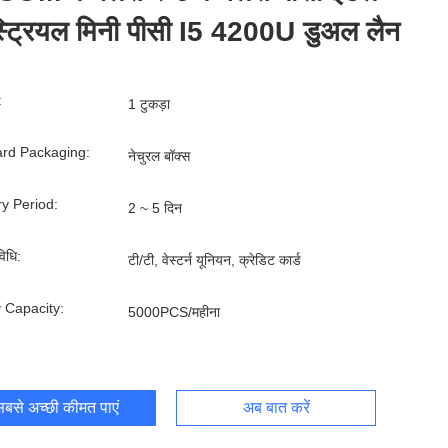
स्ट्रियल मिनी पीसी I5 4200U डुअल लैन
:
1 टुकड़ा
rd Packaging:
नेचुरल बॉक्स
ry Period:
2 ~ 5 दिन
िधि:
टी/टी, वेस्टर्न यूनियन, क्रेडिट कार्ड
 Capacity:
5000PCS/महीना
बसे अच्छी कीमत पाएं
अब बात करें