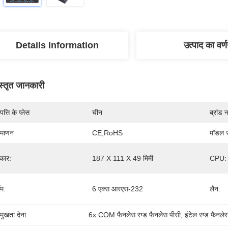
Details Information
उत्पाद का वर्
स्तृत जानकारी
पत्ति के प्लेस
चीन
ब्रांड 
रमाणन
CE,RoHS
मॉडल स
कार:
187 X 111 X 49 मिमी
CPU:
म:
6 एक्स आरएस-232
लैन:
रमुखता देना:
6x COM फैनलेस रग्ड फैनलेस पीसी
, 
इंटेल रग्ड फैनले