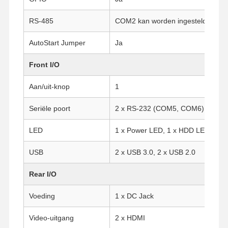
RS-485
COM2 kan worden ingesteld als RS-
AutoStart Jumper
Ja
Front I/O
Aan/uit-knop
1
Seriële poort
2 x RS-232 (COM5, COM6)
LED
1 x Power LED, 1 x HDD LED
USB
2 x USB 3.0, 2 x USB 2.0
Rear I/O
Voeding
1 x DC Jack
Thuis
Producten
Over Ons
Fabrieksreis
Video-uitgang
2 x HDMI