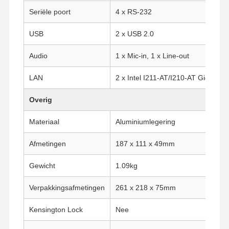
Seriële poort
4 x RS-232
Kwaliteitscont
Contacteer
Praatje Nu
USB
2 x USB 2.0
Role
Ons
Audio
1 x Mic-in, 1 x Line-out
Firewall Mini PC
LAN
2 x Intel I211-AT/I210-AT Gigabit 
Industriële Minipc
Overig
1U Rackmount PC
Materiaal
Aluminiumlegering
POE-mini-pc
Afmetingen
187 x 111 x 49mm
NAS Mini PC
Gewicht
1.09kg
Celeron Mini PC
Verpakkingsafmetingen
261 x 218 x 75mm
Core Mini PC
Kensington Lock
Nee
Office Mini PC