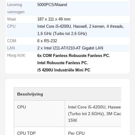
Levering
5000PCS/Maand
vermogen
Maat
187 x 111 x 49 mm
CPU
Intel Core i5-4200U, Haswell, 2 kernen, 4 threads,
1,6 GHz (Turbo tot 2,6 GHz)
COM
6 x RS-232
LAN
2 x Intel I211-AT/I210-AT Gigabit LAN
Hoog licht:
,
6x COM Fanless Robuuste Fanless PC
,
Intel Robuuste Fanless PC
i5 4200U Industriële Mini PC
Beschrijving
CPU
Intel Core i5-4200U, Haswell, 2 C
(Turbo tot 2.6GHz), 3M Cache, Int
15W.
CPU TDP
Per CPU