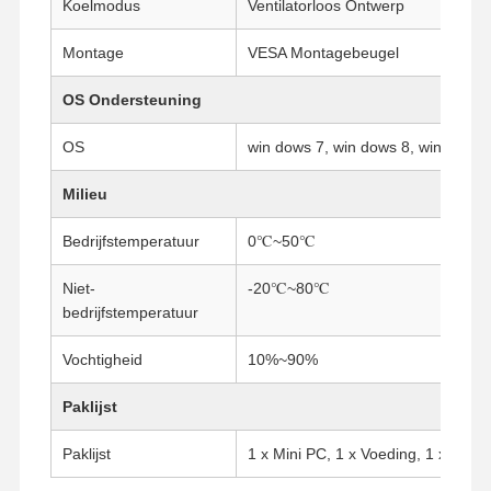
Koelmodus
Ventilatorloos Ontwerp
Industrieel moederbord
Montage
VESA Montagebeugel
Firewall-moederbord
OS Ondersteuning
OS
win dows 7, win dows 8, win dows 
Milieu
Bedrijfstemperatuur
0℃~50℃
Niet-
-20℃~80℃
bedrijfstemperatuur
Vochtigheid
10%~90%
Paklijst
Paklijst
1 x Mini PC, 1 x Voeding, 1 x Nets