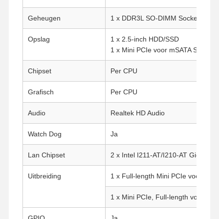
Geheugen
1 x DDR3L SO-DIMM Socket (Tot 
Opslag
1 x 2.5-inch HDD/SSD
1 x Mini PCIe voor mSATA SSD
Chipset
Per CPU
Grafisch
Per CPU
Audio
Realtek HD Audio
Watch Dog
Ja
Lan Chipset
2 x Intel I211-AT/I210-AT Gigabit 
Uitbreiding
1 x Full-length Mini PCIe voor SSD
1 x Mini PCIe, Full-length voor 4G,
GPIO
Ja