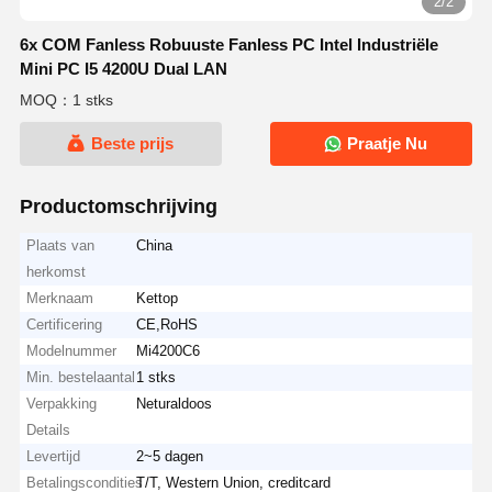
2/2
6x COM Fanless Robuuste Fanless PC Intel Industriële
Mini PC I5 4200U Dual LAN
MOQ：1 stks
Beste prijs
Praatje Nu
Productomschrijving
Plaats van
China
herkomst
Merknaam
Kettop
Certificering
CE,RoHS
Modelnummer
Mi4200C6
Min. bestelaantal
1 stks
Verpakking
Neturaldoos
Details
Levertijd
2~5 dagen
Betalingscondities
T/T, Western Union, creditcard