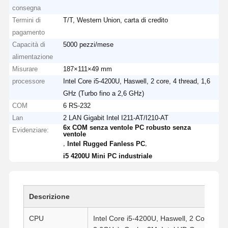
consegna
Termini di
T/T, Western Union, carta di credito
pagamento
Capacità di
5000 pezzi/mese
alimentazione
Misurare
187×111×49 mm
processore
Intel Core i5-4200U, Haswell, 2 core, 4 thread, 1,6
GHz (Turbo fino a 2,6 GHz)
COM
6 RS-232
Lan
2 LAN Gigabit Intel I211-AT/I210-AT
6x COM senza ventole PC robusto senza
Evidenziare:
ventole
,
,
Intel Rugged Fanless PC
i5 4200U Mini PC industriale
Descrizione
CPU
Intel Core i5-4200U, Haswell, 2 Core, 4 T