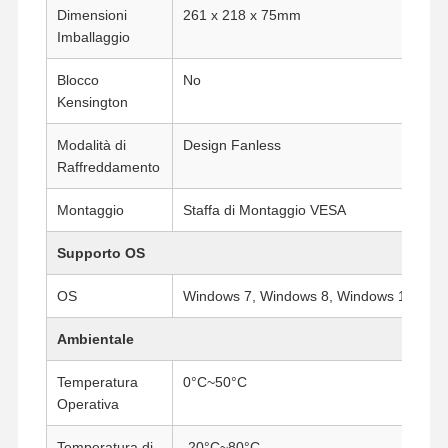
Dimensioni
261 x 218 x 75mm
Scheda madre industriale
Imballaggio
Scheda madre firewall
Blocco
No
Kensington
Modalità di
Design Fanless
Raffreddamento
Montaggio
Staffa di Montaggio VESA
Supporto OS
OS
Windows 7, Windows 8, Windows 10, Lin
Ambientale
Temperatura
0°C~50°C
Operativa
Temperatura di
-20°C~80°C