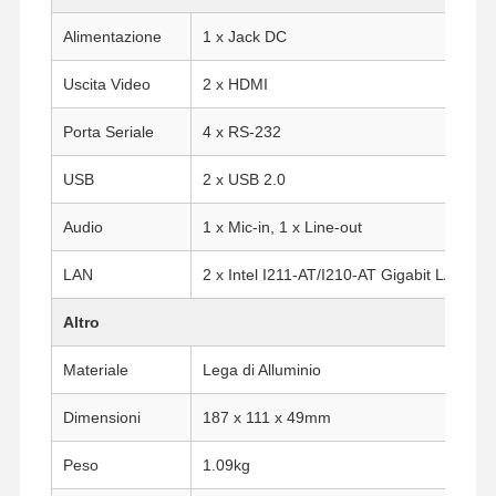
Alimentazione
1 x Jack DC
Controllo Di
Contattaci
Ora
Qualità
Chiacchieri
Uscita Video
2 x HDMI
Porta Seriale
4 x RS-232
Firewall Mini PC
USB
2 x USB 2.0
Mini PC industriale
Audio
1 x Mic-in, 1 x Line-out
1U Rackmount PC
LAN
2 x Intel I211-AT/I210-AT Gigabit LAN
Mini PC POE
Altro
NAS Mini PC
Materiale
Lega di Alluminio
Celeron Mini PC
Dimensioni
187 x 111 x 49mm
Core Mini PC
Peso
1.09kg
Office Mini PC