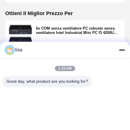
Ottieni Il Miglior Prezzo Per
6x COM senza ventilatore PC robusto senza
ventilatore Intel Industrial Mini PC I5 4200U
Dual LAN
lisa
Continua
1:25 PM
Prodotti Raccomandati
Good day, what product are you looking for?
178mm J6412
USB3.0
SSD Industrial
USB2.0 Min
Mini PC
Industrial Mini
Mini PC Intel
PC industri
industriale
Embedded PC
I5 7200U Dual
Intel 3855U