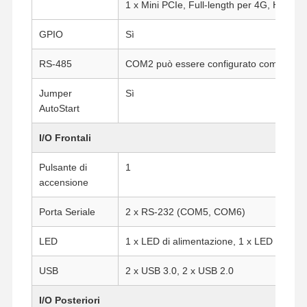
1 x Mini PCIe, Full-length per 4G, Half-le
GPIO
Sì
RS-485
COM2 può essere configurato come RS-48
Jumper
Sì
AutoStart
I/O Frontali
Pulsante di
1
accensione
Porta Seriale
2 x RS-232 (COM5, COM6)
LED
1 x LED di alimentazione, 1 x LED HDD
Casa
Prodotti
Chi Siamo
Fatory Tour
USB
2 x USB 3.0, 2 x USB 2.0
I/O Posteriori