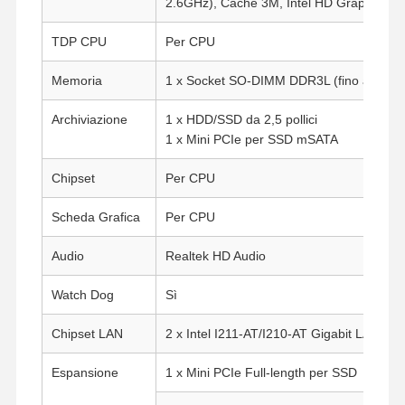
2.6GHz), Cache 3M, Intel HD Graphics 4
TDP CPU
Per CPU
Memoria
1 x Socket SO-DIMM DDR3L (fino a 8G,
Archiviazione
1 x HDD/SSD da 2,5 pollici
1 x Mini PCIe per SSD mSATA
Chipset
Per CPU
Scheda Grafica
Per CPU
Audio
Realtek HD Audio
Watch Dog
Sì
Chipset LAN
2 x Intel I211-AT/I210-AT Gigabit LAN
Espansione
1 x Mini PCIe Full-length per SSD