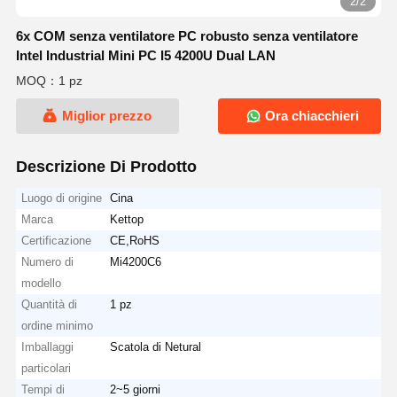
2/2
6x COM senza ventilatore PC robusto senza ventilatore
Intel Industrial Mini PC I5 4200U Dual LAN
MOQ：1 pz
Miglior prezzo
Ora chiacchieri
Descrizione Di Prodotto
Luogo di origine
Cina
Marca
Kettop
Certificazione
CE,RoHS
Numero di
Mi4200C6
modello
Quantità di
1 pz
ordine minimo
Imballaggi
Scatola di Netural
particolari
Tempi di
2~5 giorni