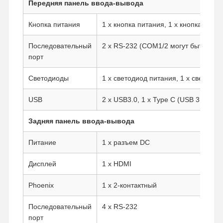
Передняя панель ввода-вывода
Кнопка питания
1 x кнопка питания, 1 x кнопка сбро
Контроль
Контактные
Побеседуйте
Качества
Данные
Теперь
Последовательный
2 x RS-232 (COM1/2 могут быть наст
порт
Брандмауэр мини ПК
Светодиоды
1 x светодиод питания, 1 x светоди
Промышленный мини ПК
USB
2 x USB3.0, 1 x Type C (USB 3.0)
1U Rackmount PC
Задняя панель ввода-вывода
POE Мини-ПК
Питание
1 x разъем DC
NAS Mini PC
Дисплей
1 x HDMI
Celeron Mini ПК
Phoenix
1 x 2-контактный
Core Mini PC
Последовательный
4 x RS-232
порт
Офисный мини ПК