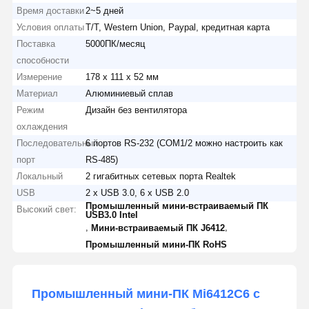
Время доставки
2~5 дней
Условия оплаты
T/T, Western Union, Paypal, кредитная карта
Поставка
5000ПК/месяц
способности
Измерение
178 х 111 х 52 мм
Материал
Алюминиевый сплав
Режим
Дизайн без вентилятора
охлаждения
Последовательный
6 портов RS-232 (COM1/2 можно настроить как
порт
RS-485)
Локальный
2 гигабитных сетевых порта Realtek
USB
2 х USB 3.0, 6 x USB 2.0
Промышленный мини-встраиваемый ПК
Высокий свет:
USB3.0 Intel
,
,
Мини-встраиваемый ПК J6412
Промышленный мини-ПК RoHS
Промышленный мини-ПК Mi6412C6 с