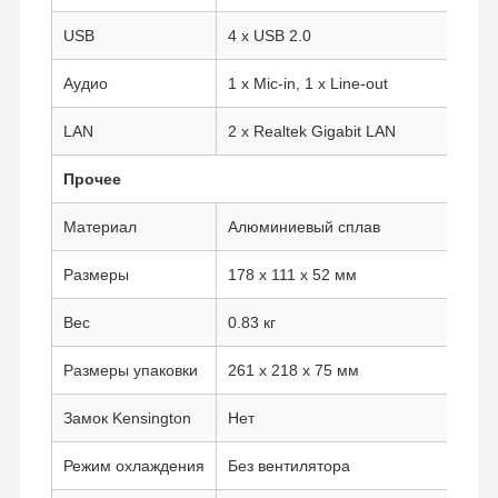
Промышленная материнская плата
USB
4 x USB 2.0
Материнская плата для межсетевого экрана
Аудио
1 x Mic-in, 1 x Line-out
LAN
2 x Realtek Gigabit LAN
Прочее
Материал
Алюминиевый сплав
Размеры
178 x 111 x 52 мм
Вес
0.83 кг
Размеры упаковки
261 x 218 x 75 мм
Замок Kensington
Нет
Режим охлаждения
Без вентилятора