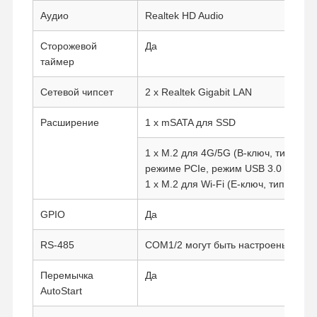
Аудио
Realtek HD Audio
Сторожевой
Да
таймер
Сетевой чипсет
2 x Realtek Gigabit LAN
Расширение
1 x mSATA для SSD
1 x M.2 для 4G/5G (B-ключ, тип: 30
режиме PCIe, режим USB 3.0 требуе
1 x M.2 для Wi-Fi (E-ключ, тип: 2230)
GPIO
Да
RS-485
COM1/2 могут быть настроены как R
Главная
Продукция
О Компании
Наша
Перемычка
Да
Страница
Фабрика
AutoStart