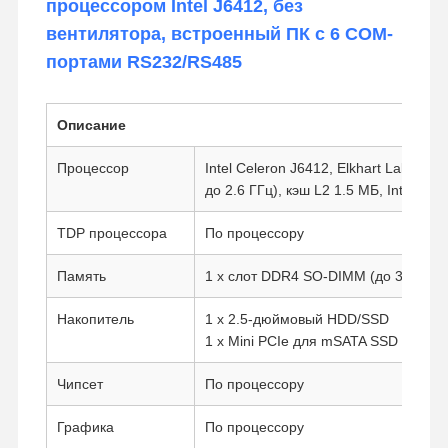
процессором Intel J6412, без
вентилятора, встроенный ПК с 6 COM-
портами RS232/RS485
Описание
Процессор
Intel Celeron J6412, Elkhart Lake, 4 
до 2.6 ГГц), кэш L2 1.5 МБ, Intel UHD
TDP процессора
По процессору
Память
1 x слот DDR4 SO-DIMM (до 32 ГБ)
Накопитель
1 x 2.5-дюймовый HDD/SSD
1 x Mini PCIe для mSATA SSD
Чипсет
По процессору
Графика
По процессору