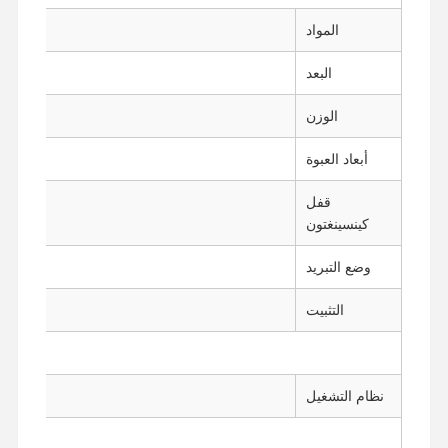
اللوحة الأم الصناعية
المواد
اللوحة الأم لحائط الحماية
البعد
الوزن
أبعاد العبوة
قفل
كينسينغتون
وضع التبريد
التثبيت
نظام التشغيل
EFI