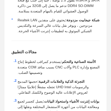
SATA و mSATA بطول 2.5 بوصة ، جنبا إلى جنب مع فتحة
DDR4 SO-DIMM تدعم ما يصل إلى 32GB من ذاكرة
الوصول العشوائي للقيام بالمهام المتعددة بسلاسة.
شبكة جيجابيت مزدوجة:
يحتوي على منفذين Realtek LAN
مزدوجين ، ويوفر نقل بيانات عالي السرعة والتكديس
الشبكي الموثوق به لتطبيقات إنترنت الأشياء الحرجة.
مجالات التطبيق
الأتمتة الصناعية والتحكم:
يستخدم كمراقب لخطوط إنتاج
المصنع وإدارة PLC وآلات CNC بسبب منافذ COM متعددة
وتصميمها الصلب.
التجزئة الذكية والعلامات الرقمية:
حجمها المدمج
والرسومات UHD Intel تجعله مشغلًا إعلاميًا ممتازًا
لعروض الإعلانات عالية الوضوح والكشك التفاعلي.
بوابات إنترنت الأشياء واستحواذ البيانات:
يعمل كجسر لجمع
ومعالجة البيانات من أجهزة الاستشعار المختلفة ونقلها إلى