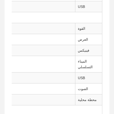
USB
2 × USB3.0، 1 × النوع C (USB 3.0)
ضبط الجودة
اتصل بنا
نتحدث الآن
القوة
جدار الحماية الحاسوب المصغر
العرض
كمبيوتر صناعي صغير
فينيكس
1U Rackmount PC
الميناء
جهاز كمبيوتر صغير الحجم POE
التسلسلي
جهاز كمبيوتر NAS Mini
USB
سيلرون ميني بي سي
الصوت
جهاز كمبيوتر صغير
محطة محلية
كمبيوتر مكتبي صغير