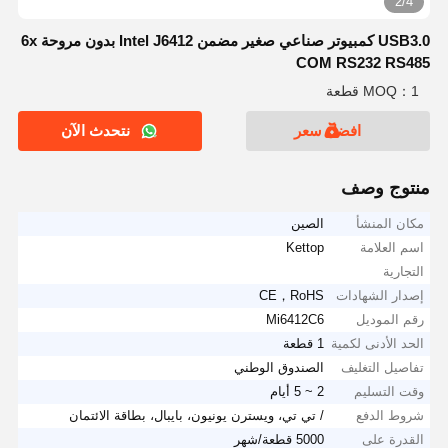
2/4
USB3.0 كمبيوتر صناعي صغير مضمن Intel J6412 بدون مروحة 6x
COM RS232 RS485
MOQ：1 قطعة
افضل سعر
نتحدث الآن
منتوج وصف
مكان المنشأ
الصين
اسم العلامة
Kettop
التجارية
إصدار الشهادات
CE，RoHS
رقم الموديل
Mi6412C6
الحد الأدنى لكمية
1 قطعة
تفاصيل التغليف
الصندوق الوطني
وقت التسليم
2 ~ 5 أيام
شروط الدفع
/ تي تي، ويسترن يونيون، بايبال، بطاقة الائتمان
القدرة على
5000 قطعة/شهر