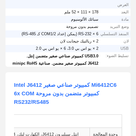
العرض
البعد
178 × 111 × 52 ملم
مادة
سبائك الألومنيوم
وضع التبريد
تصميم بدون مروحة
المنفذ التسلسلي
6 × RS-232 (يمكن إعداد COM1/2 كـ RS-485)
لان
2 × ريالتيك جيجابت لان
USB
2 × يو اس بي 3.0، 6 × يو اس بي 2.0
تسليط الضوء:
,
USB3.0 كمبيوتر صناعي صغير متضمن إنتل
,
J6412 كمبيوتر صغير مضمن
صناعية minipc RoHS
Mi6412C6 كمبيوتر صناعي صغير Intel J6412
كمبيوتر متضمن بدون مروحة 6x COM
RS232/RS485
وحدة المعالجة