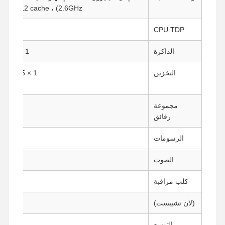
2.6GHz) ، 1.5M L2 cache، إنتل UHD Graphics (16 EUs).
CPU TDP
ب
الذاكرة
1 x DDR4 SO-DIMM Socket (حتى 32G)
التخزين
1 × 2.5 بوصة القرص الصلب / القرص الصلب
مجموعة
ب
رقائق
الرسومات
ب
الصوت
كلب مراقبة
(لان تشيبست)
التوسع