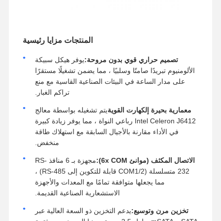
المنتجات مزايا رئيسية
تصميم حراري قوي بدون مروحة:
يوفر هيكل سبيكة
الألومنيوم تبريدًا صامتًا وسلبيًا ، مما يضمن تشغيلًا مستقرًا
على مدار الساعة في البيئات الصناعية القاسية مع منع
تراكم الغبار.
معمارية بحيرة إلكهارت القوية
يتم تشغيله بواسطة معالج
Intel Celeron J6412 رباعي النواة ، مما يوفر زيادة كبيرة
في الأداء مقارنة بالأجيال السابقة مع استهلاك طاقة
منخفض.
الاتصال المكثف (موانئ 6x COM):
مجهزة بـ 6 منافذ RS-
232 متسلسلة (COM1/2 قابلة للتكوين إلى RS-485) ،
مما يجعلها متوافقة تمامًا مع المعدات والأجهزة
الاستشعارية الصناعية القديمة.
تخزين مرن وتوسيع:
يدعم التخزين ذو السعة العالية عبر