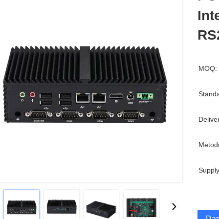
Int
RS
MOQ:
Standa
Delive
Metod
Supply
Dap