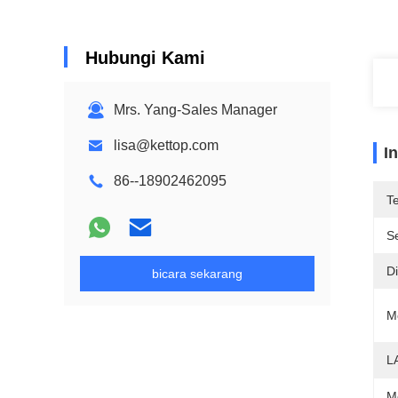
Hubungi Kami
Mrs. Yang-Sales Manager
lisa@kettop.com
I
86--18902462095
T
Se
D
bicara sekarang
M
L
M