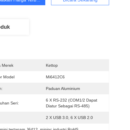
oduk
 Merek
Kettop
r Model
Mi6412C6
n:
Paduan Aluminium
6 X RS-232 (COM1/2 Dapat 
uhan Seri:
Diatur Sebagai RS-485)
2 X USB 3.0, 6 X USB 2.0
mini tertanam J6412
, 
minipc industri RoHS