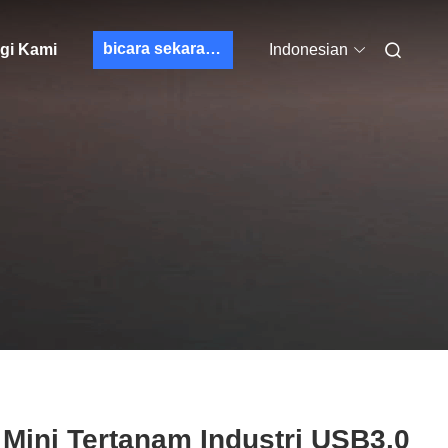
bicara sekarang
gi Kami
Indonesian
Mini Tertanam Industri USB3.0