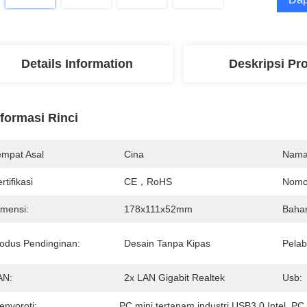
Details Information
Deskripsi Pr
nformasi Rinci
empat Asal
Cina
Nama
rtifikasi
CE，RoHS
Nomo
imensi:
178x111x52mm
Baha
odus Pendinginan:
Desain Tanpa Kipas
Pelab
AN:
2x LAN Gigabit Realtek
Usb:
enyoroti:
PC mini tertanam industri USB3.0 Intel
, 
PC 