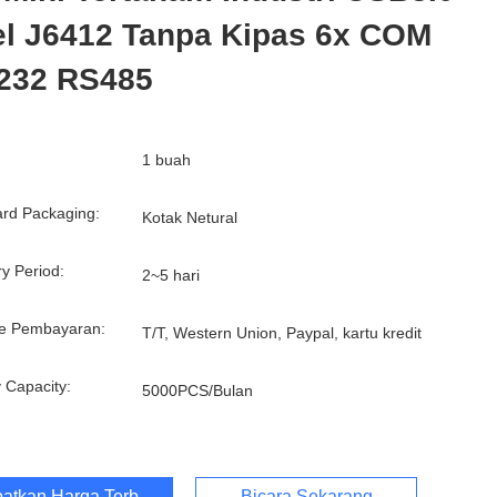
el J6412 Tanpa Kipas 6x COM
232 RS485
1 buah
rd Packaging:
Kotak Netural
ry Period:
2~5 hari
e Pembayaran:
T/T, Western Union, Paypal, kartu kredit
 Capacity:
5000PCS/Bulan
atkan Harga Terbaik
Bicara Sekarang