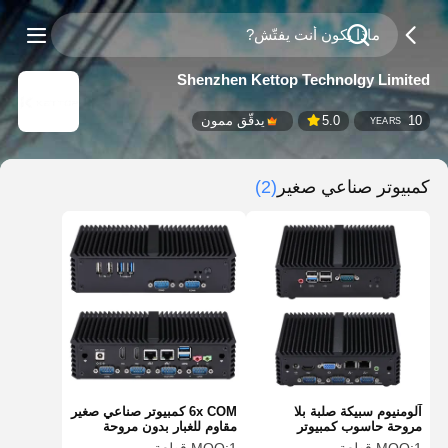
Shenzhen Kettop Technolgy Limited
10
5.0
يدقّق ممون
YEARS
كمبيوتر صناعي صغير
(2)
آلومنيوم سبيكة صلبة بلا
6x COM كمبيوتر صناعي صغير
مروحة حاسوب كمبيوتر
مقاوم للغبار بدون مروحة
صناعي صغير إنتل N2920
بمعالج Intel i5 4200U و Dual