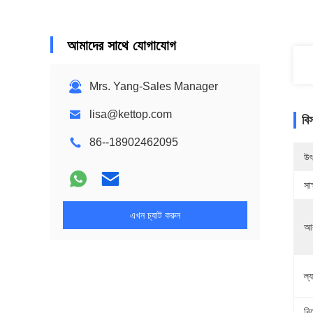
আমাদের সাথে যোগাযোগ
Mrs. Yang-Sales Manager
lisa@kettop.com
বি
86--18902462095
উৎ
সাক
এখন চ্যাট করুন
আ
ল্য
বি