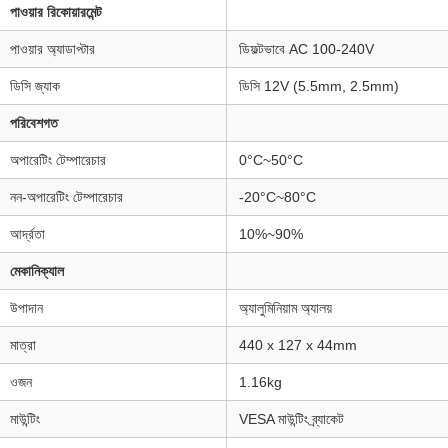
পাওয়ার রিকোয়ারমেন্ট
পাওয়ার অ্যাডাপ্টার
ডিফল্টভাবে AC 100-240V
ডিসি জ্যাক
ডিসি 12V (5.5mm, 2.5mm)
পরিবেশগত
অপারেটিং টেম্পারেচার
0°C~50°C
নন-অপারেটিং টেম্পারেচার
-20°C~80°C
আর্দ্রতা
10%~90%
মেকানিক্যাল
উপাদান
অ্যালুমিনিয়াম অ্যালয়
মাত্রা
440 x 127 x 44mm
ওজন
1.16kg
মাউন্টিং
VESA মাউন্টিং ব্র্যাকেট