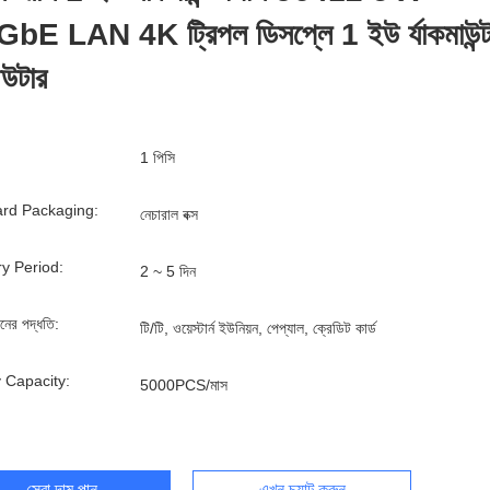
bE LAN 4K ট্রিপল ডিসপ্লে 1 ইউ র্যাকমাউন্
িউটার
1 পিসি
rd Packaging:
নেচারাল বক্স
ry Period:
2 ~ 5 দিন
ানের পদ্ধতি:
টি/টি, ওয়েস্টার্ন ইউনিয়ন, পেপ্যাল, ক্রেডিট কার্ড
 Capacity:
5000PCS/মাস
সেরা দাম পান
এখন চ্যাট করুন