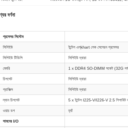
যের বর্ণনা
প্রসেসর সিস্টেম
সিপিইউ
ইন্টেল এল্khart লেক সেলেরন প্রসেসর
সিপিইউ টিডিপি
সিপিইউ দ্বারা
মেমরি
1 x DDR4 SO-DIMM সকেট (32G পর্য
চিপসেট
সিপিইউ দ্বারা
গ্রাফিক্স
সিপিইউ দ্বারা
ল্যান চিপসেট
5 x ইন্টেল I225-V/I226-V 2.5 গিগাবিট ল
ওয়াচ ডগ
হ্যাঁ
সামনের I/O