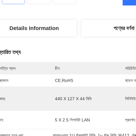
Details Information
পণ্যের বর্ণনা
স্তারিত তথ্য
পত্তি স্থল
চীন
পরিচিতি
্ষ্যদান
CE,RoHS
মডেল নম
কার:
440 X 127 X 44 মিমি
সিপিইউ
ান:
5 X 2.5 গিগাবিট LAN
প্রদর্শন:
শেষভাবে তুলে ধরা:
ফায়ারওয়াল 1U র্যাকমাউন্ট পিসি
, 
1u র্যাক পিসি J6412
, 
4K