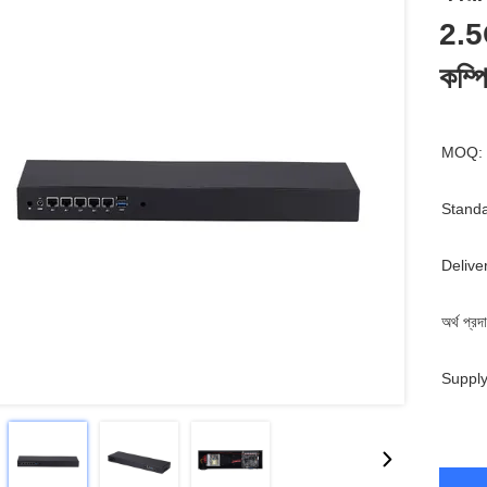
2.5G
কম্প
MOQ:
Standa
Delive
অর্থ প্রদ
Supply