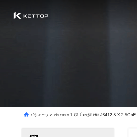
বাড়ি
>
পণ্য
>
ফায়ারওয়াল 1 ইউ র্যাকমাউন্ট পিসি J6412 5 X 2.5GbE L
পণ্য