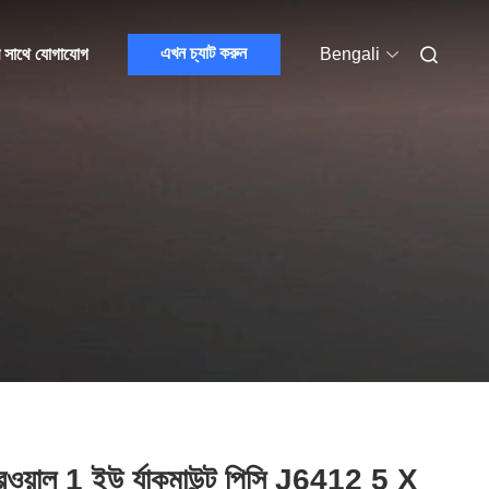
এখন চ্যাট করুন
 সাথে যোগাযোগ
Bengali
ারওয়াল 1 ইউ র্যাকমাউন্ট পিসি J6412 5 X