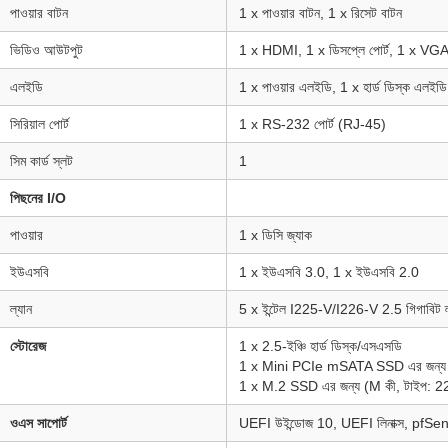
পাওয়ার বাটন
1 x পাওয়ার বাটন, 1 x রিসেট বাটন
ভিডিও আউটপুট
1 x HDMI, 1 x ডিসপ্লে পোর্ট, 1 x VG
এলইডি
1 x পাওয়ার এলইডি, 1 x হার্ড ডিস্ক এলইডি
সিরিয়াল পোর্ট
1 x RS-232 পোর্ট (RJ-45)
সিম কার্ড স্লট
1
পিছনের I/O
পাওয়ার
1 x ডিসি জ্যাক
ইউএসবি
1 x ইউএসবি 3.0, 1 x ইউএসবি 2.0
ল্যান
5 x ইন্টেল I225-V/I226-V 2.5 গিগাবিট ল
স্টোরেজ
1 x 2.5-ইঞ্চি হার্ড ডিস্ক/এসএসডি
1 x Mini PCIe mSATA SSD এর জন্য
1 x M.2 SSD এর জন্য (M কী, টাইপ: 2
ওএস সাপোর্ট
UEFI উইন্ডোজ 10, UEFI লিনাক্স, pfSen