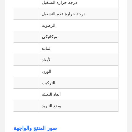
درجة حرارة التشغيل
درجة حرارة عدم التشغيل
-20 درجة مئوية ~ 80 درجة مئوية
ضبط الجودة
اتصل بنا
نتحدث الآن
الرطوبة
ميكانيكي
جدار الحماية الحاسوب المصغر
المادة
كمبيوتر صناعي صغير
الأبعاد
1U Rackmount PC
الوزن
جهاز كمبيوتر صغير الحجم POE
التركيب
جهاز كمبيوتر NAS Mini
أبعاد التعبئة
سيلرون ميني بي سي
وضع التبريد
جهاز كمبيوتر صغير
كمبيوتر مكتبي صغير
صور المنتج والواجهة