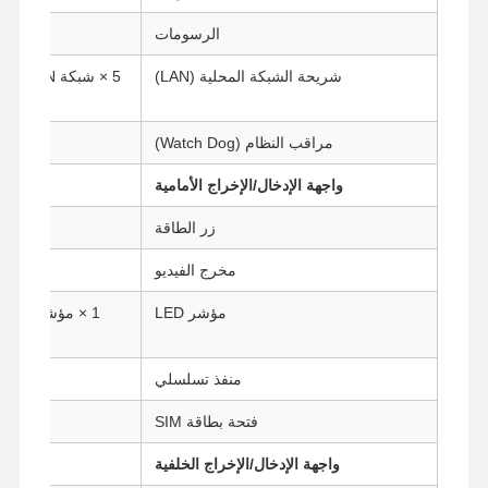
الرسومات
شريحة الشبكة المحلية (LAN)
مراقب النظام (Watch Dog)
واجهة الإدخال/الإخراج الأمامية
زر الطاقة
1 × ز
مخرج الفيديو
1 × HDMI، 1 × Display Port، 1 × VGA
مؤشر LED
منفذ تسلسلي
فتحة بطاقة SIM
واجهة الإدخال/الإخراج الخلفية