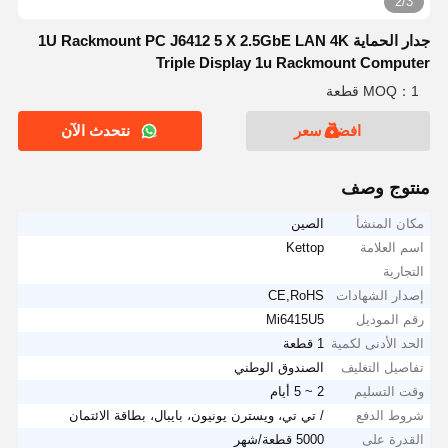
2/3
جدار الحماية 1U Rackmount PC J6412 5 X 2.5GbE LAN 4K
Triple Display 1u Rackmount Computer
MOQ：1 قطعة
افضل سعر
نتحدث الآن
منتوج وصف
مكان المنشأ
الصين
اسم العلامة
Kettop
التجارية
إصدار الشهادات
CE,RoHS
رقم الموديل
Mi6415U5
الحد الأدنى لكمية
1 قطعة
تفاصيل التغليف
الصندوق الوطني
وقت التسليم
2 ~ 5 أيام
شروط الدفع
/ تي تي، ويسترن يونيون، بايبال، بطاقة الائتمان
القدرة على
5000 قطعة/شهر