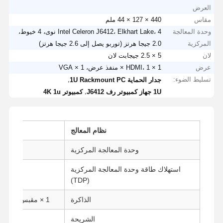
العرض
مقاس
440 × 127 × 44 ملم
وحدة المعالجة
Intel Celeron J6412، Elkhart Lake، 4 نوى، 4 خيوط،
المركزية
2.0 جيجا هرتز (توربو يصل إلى 2.6 جيجا هرتز)
لان
5 × 2.5 جيجابت لان
عرض
1 × HDMI، 1 × منفذ عرض، 1 × VGA
تسليط الضوء:
,
جدار الحماية 1U Rackmount PC
,
1U جهاز كمبيوتر رف J6412
كمبيوتر 4K 1u
نظام المعالج
وحدة المعالجة المركزية
معالج  Celeron
استهلاك طاقة وحدة المعالجة المركزية
(TDP)
الذاكرة
1 × مقبس DDR4 SO-DIMM (حتى 32 جيجابايت)
الشريحة