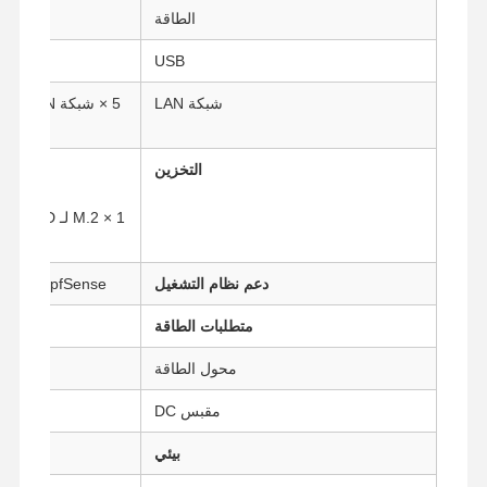
الطاقة
USB
شبكة LAN
التخزين
1 × قرص صلب/SSD مقاس 2.5 بوصة
دعم نظام التشغيل
FI Linux، pfSense
متطلبات الطاقة
محول الطاقة
تيار متر
مقبس DC
تيار مستمر 12 فولت (5
منزل
المنتجات
حول بنا
جولة في
المعمل
بيئي