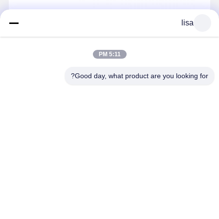
lisa
5:11 PM
Good day, what product are you looking for?
تفاصيل الاتصال
Mrs. Yang-Sales Manager
غرفة 109، المبنى C، حديقة جانلي للتكنولوجيا، مجتمع جانكينغ، حي
بوجي الفرعي، منطقة لونغغانغ، شنتشن.
+86 18902462095
نتحدث الآن