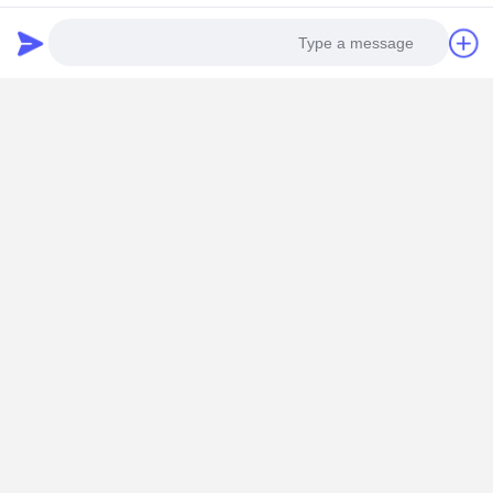
احصل على افضل سعر ل
جدار الحماية 1U Rackmount PC J6412 5 X 2.5GbE
LAN 4K Triple Display 1u Rackmount Computer
Photo
Video Call
استمر
Audio Call
المنتجات الموصى بها
خادم شبكة Intel
J4105 1U
Rackmount
N4000 5 1U
PC Pfsense
Rackmount