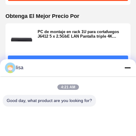
Obtenga El Mejor Precio Por
PC de montaje en rack 1U para cortafuegos
J6412 5 x 2.5GbE LAN Pantalla triple 4K
Ordenador de montaje en rack 1U
Continuar
lisa
Productos Recomendados
4:21 AM
Good day, what product are you looking for?
Intel N4000 5
J4105 1U
1U Rackmount
Rackmount
PC Mini X
PC Pfsense