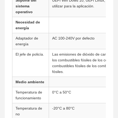
Soporte del
UEFI Win Dows 10, UEFI Linux, pfsense
sistema
utilizar para la aplicación.
operativo
Control De
Contacto
Ahora Charle
Necesidad de
Calidad
energía
Firewall Mini PC también
Adaptador de
AC 100-240V por defecto
energía
Mini PC industrial
El jefe de policía.
Las emisiones de dióxido de carbono de
los combustibles fósiles de los combusti
1U PC de montaje en bastidor
combustibles fósiles de los combustible
Mini PC POE
fósiles.
Medio ambiente
NAS Mini PC también
Temperatura de
0°C a 50°C
El Celeron Mini PC
funcionamiento
Core Mini PC también
Temperatura de
-20°C a 80°C
no
Mini PC de Oficina