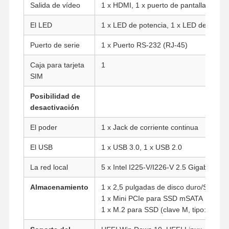
Salida de vídeo
1 x HDMI, 1 x puerto de pantalla, 1 x 
El LED
1 x LED de potencia, 1 x LED de disco 
Puerto de serie
1 x Puerto RS-232 (RJ-45)
Caja para tarjeta
1
SIM
Posibilidad de
desactivación
El poder
1 x Jack de corriente continua
El USB
1 x USB 3.0, 1 x USB 2.0
La red local
5 x Intel I225-V/I226-V 2.5 Gigabit LAN
Almacenamiento
1 x 2,5 pulgadas de disco duro/SSD
1 x Mini PCIe para SSD mSATA
Inicio
Productos
Sobre
Visita A La
Nosotros
Fábrica
1 x M.2 para SSD (clave M, tipo: 2280, 