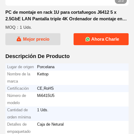
2/3
PC de montaje en rack 1U para cortafuegos J6412 5 x
2.5GbE LAN Pantalla triple 4K Ordenador de montaje en
rack 1U
MOQ：1 Uds.
Mejor precio
Ahora Charle
Descripción De Producto
Lugar de origen
Porcelana
Nombre de la
Kettop
marca
Certificación
CE,RoHS
Número de
Mi6415U5
modelo
Cantidad de
1 Uds.
orden mínima
Detalles de
Caja de Netural
empaquetado