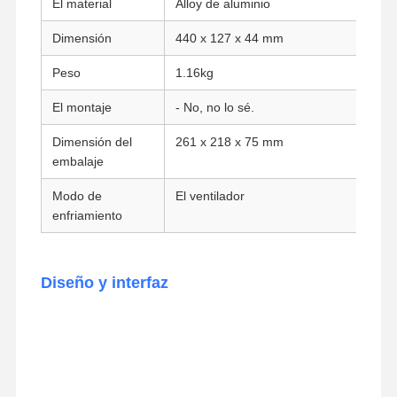
El material
Alloy de aluminio
Placa base industrial
Dimensión
440 x 127 x 44 mm
Tarjeta base del firewall
Peso
1.16kg
El montaje
- No, no lo sé.
Dimensión del
261 x 218 x 75 mm
embalaje
Modo de
El ventilador
enfriamiento
Diseño y interfaz