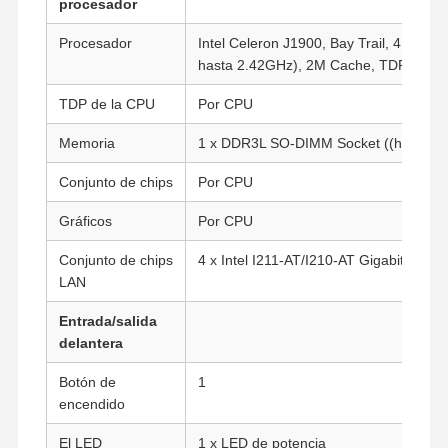
procesador
Procesador
Intel Celeron J1900, Bay Trail, 4 núcle
hasta 2.42GHz), 2M Cache, TDP 10W, g
TDP de la CPU
Por CPU
Memoria
1 x DDR3L SO-DIMM Socket ((hasta 8
Conjunto de chips
Por CPU
Gráficos
Por CPU
Conjunto de chips
4 x Intel I211-AT/I210-AT Gigabit LAN
LAN
Entrada/salida
delantera
Botón de
1
encendido
El LED
1 x LED de potencia