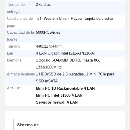
Tiempo de
2~5 días
entrega
Condiciones de
T/T, Western Union, Paypal, tarjeta de crédito
pago
Capacidad de la
5000PCS/mes
fuente
Tamaño
440x127x44mm
Lan
4 LAN Gigabit Intel I211-AT/I210-AT
Memoria
1 zócalo SO-DIMM DDR3L (hasta 8G,
1333/1600MHz)
Almacenamiento
1 HDD/SSD de 2,5 pulgadas, 1 Mini PCIe para
SSD mSATA
Alta luz:
,
Mini PC 1U Rackmontable 4 LAN
,
Mini PC Intel J1900 4 LAN
Servidor firewall 4 LAN
Sistema de