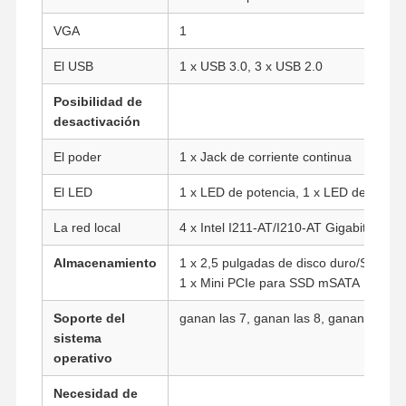
VGA
1
El USB
1 x USB 3.0, 3 x USB 2.0
Posibilidad de
desactivación
El poder
1 x Jack de corriente continua
El LED
1 x LED de potencia, 1 x LED de disco 
La red local
4 x Intel I211-AT/I210-AT Gigabit LAN
Almacenamiento
1 x 2,5 pulgadas de disco duro/SSD
1 x Mini PCIe para SSD mSATA
Soporte del
ganan las 7, ganan las 8, ganan las 10,
sistema
Inicio
Productos
Sobre
Visita A La
operativo
Nosotros
Fábrica
Necesidad de