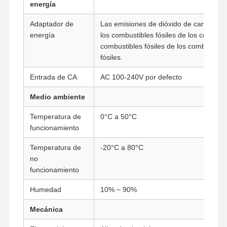
energía
Adaptador de
Las emisiones de dióxido de carbono de
energía
los combustibles fósiles de los combusti
Control De
Contacto
Ahora Charle
Calidad
combustibles fósiles de los combustible
fósiles.
Firewall Mini PC también
Entrada de CA
AC 100-240V por defecto
Mini PC industrial
Medio ambiente
1U PC de montaje en bastidor
Temperatura de
0°C a 50°C
funcionamiento
Mini PC POE
Temperatura de
-20°C a 80°C
NAS Mini PC también
no
funcionamiento
El Celeron Mini PC
Humedad
10% ~ 90%
Core Mini PC también
Mecánica
Mini PC de Oficina