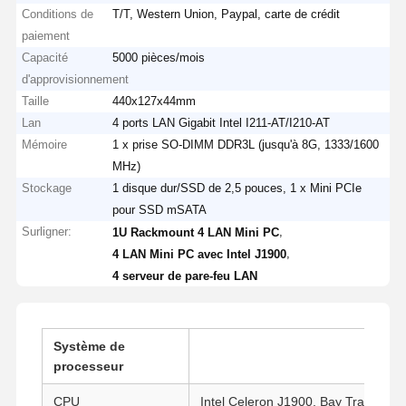
Conditions de
T/T, Western Union, Paypal, carte de crédit
paiement
Capacité
5000 pièces/mois
d'approvisionnement
Taille
440x127x44mm
Lan
4 ports LAN Gigabit Intel I211-AT/I210-AT
Mémoire
1 x prise SO-DIMM DDR3L (jusqu'à 8G, 1333/1600
MHz)
Stockage
1 disque dur/SSD de 2,5 pouces, 1 x Mini PCIe
pour SSD mSATA
Surligner:
,
1U Rackmount 4 LAN Mini PC
,
4 LAN Mini PC avec Intel J1900
4 serveur de pare-feu LAN
Système de
processeur
CPU
Intel Celeron J1900, Bay Trail, 4 c