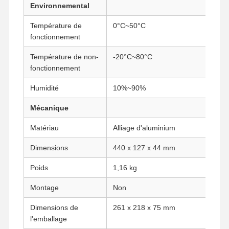
Environnemental
Température de
0°C~50°C
fonctionnement
Contrôle De
Contact
Causez
La Qualité
Maintenant
Température de non-
-20°C~80°C
fonctionnement
Le pare-feu mini PC
Humidité
10%~90%
Mini PC industriel
Mécanique
1U Rackmount PC est utilisé.
Matériau
Alliage d'aluminium
Mini PC POE
Dimensions
440 x 127 x 44 mm
Le NAS Mini PC
Poids
1,16 kg
Le Celeron Mini PC
Montage
Non
Core Mini PC
Dimensions de
261 x 218 x 75 mm
l'emballage
Mini PC de bureau