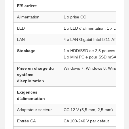
E/S arrière
Alimentation
1 x prise CC
LED
1 x LED d'alimentation, 1 x LED H
LAN
4 x LAN Gigabit Intel I211-AT/I210-
Stockage
1 x HDD/SSD de 2,5 pouces
1 x Mini PCIe pour SSD mSATA
Prise en charge du
Windows 7, Windows 8, Windows 10
système
d'exploitation
Exigences
d'alimentation
Adaptateur secteur
CC 12 V (5,5 mm, 2,5 mm)
Aperçu
Produits
A Propos De
Visite D'usine
Nous
Entrée CA
CA 100-240 V par défaut