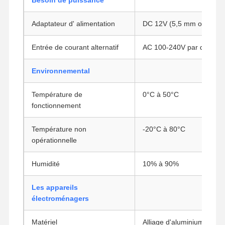
Adaptateur d' alimentation
DC 12V (5,5 mm ou 2,5 
Contrôle De
Contact
Causez
La Qualité
Maintenant
Entrée de courant alternatif
AC 100-240V par défaut
Environnemental
Le pare-feu mini PC
Mini PC industriel
Température de
0°C à 50°C
fonctionnement
1U Rackmount PC est utilisé.
Température non
-20°C à 80°C
Mini PC POE
opérationnelle
Le NAS Mini PC
Humidité
10% à 90%
Le Celeron Mini PC
Les appareils
électroménagers
Core Mini PC
Mini PC de bureau
Matériel
Alliage d'aluminium