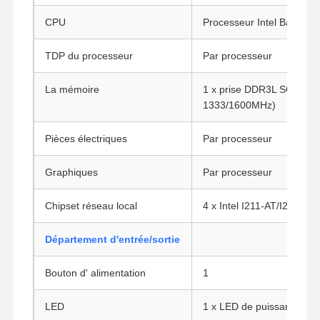
CPU
Processeur Intel Bay Trail
TDP du processeur
Par processeur
La mémoire
1 x prise DDR3L SO-DIMM
1333/1600MHz)
Pièces électriques
Par processeur
Graphiques
Par processeur
Chipset réseau local
4 x Intel I211-AT/I210-AT 
Département d'entrée/sortie
Bouton d' alimentation
1
LED
1 x LED de puissance