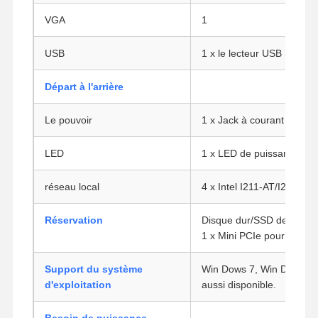
VGA
1
USB
1 x le lecteur USB 3.0, 3 
Départ à l'arrière
Le pouvoir
1 x Jack à courant contin
LED
1 x LED de puissance, 1 
réseau local
4 x Intel I211-AT/I210-AT 
Réservation
Disque dur/SSD de 1 x 2,
1 x Mini PCIe pour SSD 
Support du système
Win Dows 7, Win Dows 8, 
Aperçu
Produits
A Propos De
Visite D'usine
d'exploitation
aussi disponible.
Nous
Besoin de puissance