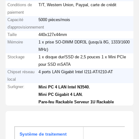
Conditions de
T/T, Western Union, Paypal, carte de crédit
paiement
Capacité
5000 pièces/mois
d'approvisionnement
Taille
440x127x44mm
Mémoire
1 x prise SO-DIMM DDR3L (jusqu'à 8G, 1333/1600
MHz)
Stockage
1 x disque dur/SSD de 2,5 pouces 1 x Mini PCIe
pour SSD mSATA
Chipset réseau
4 ports LAN Gigabit Intel I211-AT/I210-AT
local
Surligner:
,
Mini PC 4 LAN Intel N3540
,
Mini PC Gigabit 4 LAN
Pare-feu Rackable Serveur 1U Rackable
Système de traitement