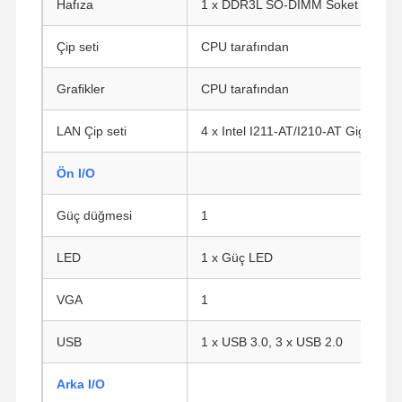
Hafıza
1 x DDR3L SO-DIMM Soket ((8G'ye
Çip seti
CPU tarafından
Grafikler
CPU tarafından
LAN Çip seti
4 x Intel I211-AT/I210-AT Gigabit 
Ön I/O
Güç düğmesi
1
LED
1 x Güç LED
VGA
1
USB
1 x USB 3.0, 3 x USB 2.0
Arka I/O