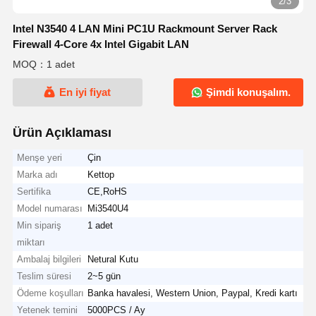
2/3
Intel N3540 4 LAN Mini PC1U Rackmount Server Rack
Firewall 4-Core 4x Intel Gigabit LAN
MOQ：1 adet
En iyi fiyat
Şimdi konuşalım.
Ürün Açıklaması
Menşe yeri
Çin
Marka adı
Kettop
Sertifika
CE,RoHS
Model numarası
Mi3540U4
Min sipariş
1 adet
miktarı
Ambalaj bilgileri
Netural Kutu
Teslim süresi
2~5 gün
Ödeme koşulları
Banka havalesi, Western Union, Paypal, Kredi kartı
Yetenek temini
5000PCS / Ay