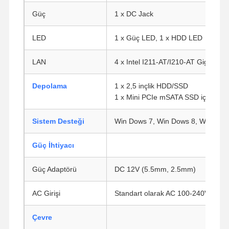
Güç
1 x DC Jack
LED
1 x Güç LED, 1 x HDD LED
LAN
4 x Intel I211-AT/I210-AT Gigabit 
Depolama
1 x 2,5 inçlik HDD/SSD
1 x Mini PCIe mSATA SSD için
Sistem Desteği
Win Dows 7, Win Dows 8, Win Dows
Güç İhtiyacı
Güç Adaptörü
DC 12V (5.5mm, 2.5mm)
AC Girişi
Standart olarak AC 100-240V
Ana Sayfa
Ürünler
Hakkımızda
Fabrika Turu
Çevre