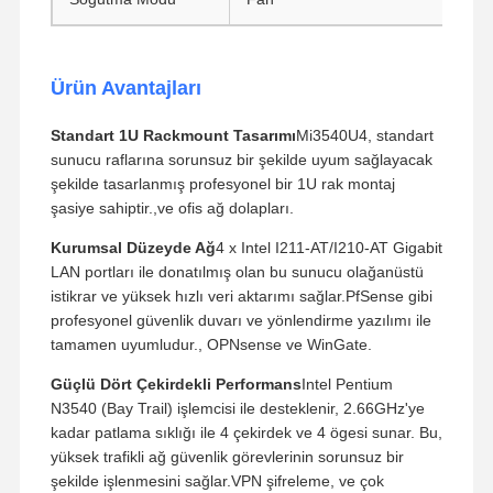
Endüstriyel Anakart
Güvenlik Duvarı Ana Kartı
Ürün Avantajları
Standart 1U Rackmount Tasarımı
Mi3540U4, standart
sunucu raflarına sorunsuz bir şekilde uyum sağlayacak
şekilde tasarlanmış profesyonel bir 1U rak montaj
şasiye sahiptir.,ve ofis ağ dolapları.
Kurumsal Düzeyde Ağ
4 x Intel I211-AT/I210-AT Gigabit
LAN portları ile donatılmış olan bu sunucu olağanüstü
istikrar ve yüksek hızlı veri aktarımı sağlar.PfSense gibi
profesyonel güvenlik duvarı ve yönlendirme yazılımı ile
tamamen uyumludur., OPNsense ve WinGate.
Güçlü Dört Çekirdekli Performans
Intel Pentium
N3540 (Bay Trail) işlemcisi ile desteklenir, 2.66GHz'ye
kadar patlama sıklığı ile 4 çekirdek ve 4 ögesi sunar. Bu,
yüksek trafikli ağ güvenlik görevlerinin sorunsuz bir
şekilde işlenmesini sağlar.VPN şifreleme, ve çok