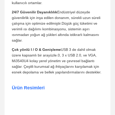
kullanıcılı ortamlar.
24/7 Güvenilir Dayanıklılık
Endüstriyel düzeyde
güvenilirlik için inşa edilen donanım, sürekli uzun süreli
çalışma için optimize edilmiştir.Düşük güç tüketimi ve
verimli ısı dağılımı kombinasyonu, sistemin aşırı
ısınmadan yoğun ağ yükleri altında istikrarlı kalmasını
sağlar.
Çok yönlü I / O & Genişleme
USB 3 de dahil olmak
üzere kapsamlı bir arayüzle.0, 3 x USB 2.0, ve VGA,
Mi3540U4 kolay yerel yönetim ve çevresel bağlantı
sağlar. Çeşitli kurumsal ağ ihtiyaçlarını karşılamak için
esnek depolama ve bellek yapılandırmalarını destekler.
Ürün Resimleri