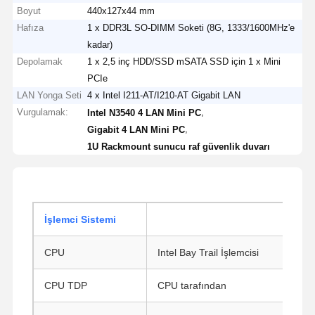
Boyut
440x127x44 mm
Hafıza
1 x DDR3L SO-DIMM Soketi (8G, 1333/1600MHz'e
kadar)
Depolamak
1 x 2,5 inç HDD/SSD mSATA SSD için 1 x Mini
PCIe
LAN Yonga Seti
4 x Intel I211-AT/I210-AT Gigabit LAN
Vurgulamak:
,
Intel N3540 4 LAN Mini PC
,
Gigabit 4 LAN Mini PC
1U Rackmount sunucu raf güvenlik duvarı
İşlemci Sistemi
CPU
Intel Bay Trail İşlemcisi
CPU TDP
CPU tarafından