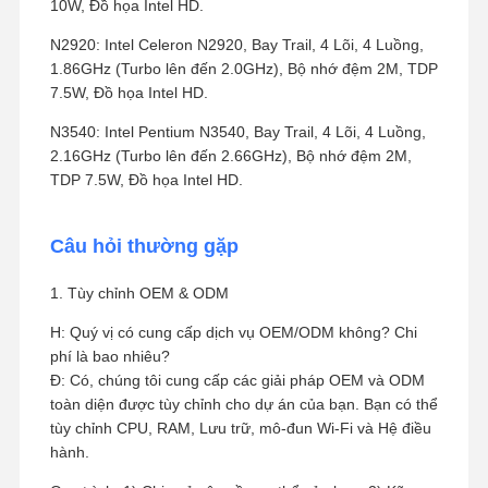
10W, Đồ họa Intel HD.
N2920: Intel Celeron N2920, Bay Trail, 4 Lõi, 4 Luồng,
1.86GHz (Turbo lên đến 2.0GHz), Bộ nhớ đệm 2M, TDP
7.5W, Đồ họa Intel HD.
N3540: Intel Pentium N3540, Bay Trail, 4 Lõi, 4 Luồng,
2.16GHz (Turbo lên đến 2.66GHz), Bộ nhớ đệm 2M,
TDP 7.5W, Đồ họa Intel HD.
Câu hỏi thường gặp
1. Tùy chỉnh OEM & ODM
H: Quý vị có cung cấp dịch vụ OEM/ODM không? Chi
phí là bao nhiêu?
Đ: Có, chúng tôi cung cấp các giải pháp OEM và ODM
toàn diện được tùy chỉnh cho dự án của bạn. Bạn có thể
tùy chỉnh CPU, RAM, Lưu trữ, mô-đun Wi-Fi và Hệ điều
hành.