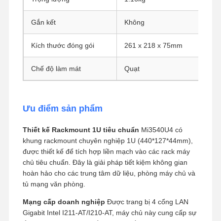
Bo mạch chủ công nghiệp
Gắn kết
Không
Bảng chủ tường lửa
Kích thước đóng gói
261 x 218 x 75mm
Chế độ làm mát
Quạt
Ưu điểm sản phẩm
Thiết kế Rackmount 1U tiêu chuẩn
Mi3540U4 có
khung rackmount chuyên nghiệp 1U (440*127*44mm),
được thiết kế để tích hợp liền mạch vào các rack máy
chủ tiêu chuẩn. Đây là giải pháp tiết kiệm không gian
hoàn hảo cho các trung tâm dữ liệu, phòng máy chủ và
tủ mạng văn phòng.
Mạng cấp doanh nghiệp
Được trang bị 4 cổng LAN
Gigabit Intel I211-AT/I210-AT, máy chủ này cung cấp sự