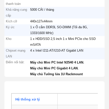
thanh toán
Khả năng cung
5000 CÁI / tháng
cấp
Kích cỡ
440x127x44mm
Ký ức
1 x Ổ cắm DDR3L SO-DIMM (Tối đa 8G,
1333/1600 MHz)
Kho
1 x HDD/SSD 2,5 inch 1 x Mini PCIe cho SSD
mSATA
Chipset mạng
4 x Intel I211-AT/I210-AT Gigabit LAN
LAN
Điểm nổi bật:
,
Máy chủ Mini PC Intel N3540 4 LAN
,
Máy chủ Mini PC Gigabit 4 LAN
Máy chủ Tường lửa 1U Rackmount
Hệ thống xử lý