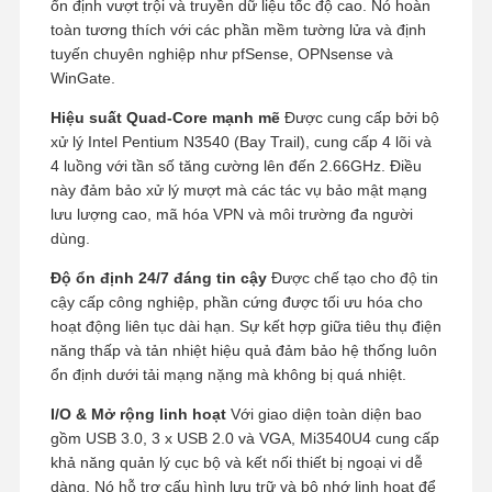
ổn định vượt trội và truyền dữ liệu tốc độ cao. Nó hoàn
toàn tương thích với các phần mềm tường lửa và định
tuyến chuyên nghiệp như pfSense, OPNsense và
WinGate.
Hiệu suất Quad-Core mạnh mẽ
Được cung cấp bởi bộ
xử lý Intel Pentium N3540 (Bay Trail), cung cấp 4 lõi và
4 luồng với tần số tăng cường lên đến 2.66GHz. Điều
này đảm bảo xử lý mượt mà các tác vụ bảo mật mạng
lưu lượng cao, mã hóa VPN và môi trường đa người
dùng.
Độ ổn định 24/7 đáng tin cậy
Được chế tạo cho độ tin
cậy cấp công nghiệp, phần cứng được tối ưu hóa cho
hoạt động liên tục dài hạn. Sự kết hợp giữa tiêu thụ điện
năng thấp và tản nhiệt hiệu quả đảm bảo hệ thống luôn
ổn định dưới tải mạng nặng mà không bị quá nhiệt.
I/O & Mở rộng linh hoạt
Với giao diện toàn diện bao
gồm USB 3.0, 3 x USB 2.0 và VGA, Mi3540U4 cung cấp
khả năng quản lý cục bộ và kết nối thiết bị ngoại vi dễ
dàng. Nó hỗ trợ cấu hình lưu trữ và bộ nhớ linh hoạt để