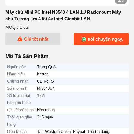
2/3
Máy chủ Mini PC Intel N3540 4 LAN 1U Rackmount Máy
chủ Tường lửa 4 lõi 4x Intel Gigabit LAN
MOQ：1 cái
Giá tốt nhất
nói chuyện ngay.
Mô Tả Sản Phẩm
Nguồn gốc
Trung Quốc
Hàng hiệu
Kettop
Chứng nhận
CE,RoHS
Số mô hình
Mi3540U4
Số lượng đặt
1 cái
hàng tối thiểu
chi tiết đóng gói
Hộp mạng
Thời gian giao
2~5 ngày
hàng
Điều khoản
T/T, Western Union, Paypal, Thẻ tín dụng