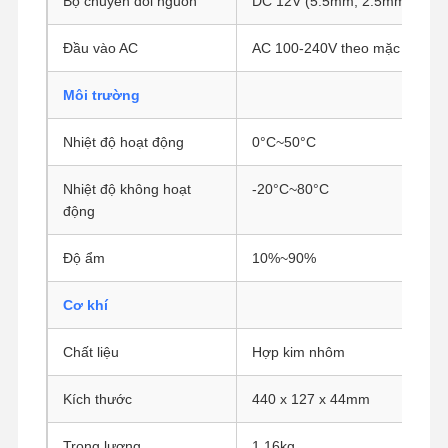
Bộ chuyển đổi nguồn
DC 12V (5.5mm, 2.5mm)
Đầu vào AC
AC 100-240V theo mặc định
Kiểm Soát
Liên Hệ
Nói Chuyện
Chất Lượng
Chúng Tôi
Ngay.
Môi trường
Nhiệt độ hoạt động
0°C~50°C
Tường lửa Mini PC
Máy tính mini công nghiệp
Nhiệt độ không hoạt
-20°C~80°C
động
Máy tính gắn rack 1U
Độ ẩm
10%~90%
Máy tính mini POE
Cơ khí
NAS Mini PC
Chất liệu
Hợp kim nhôm
Celeron Mini PC
Core Mini PC
Kích thước
440 x 127 x 44mm
Máy tính mini văn phòng
Trọng lượng
1.16kg