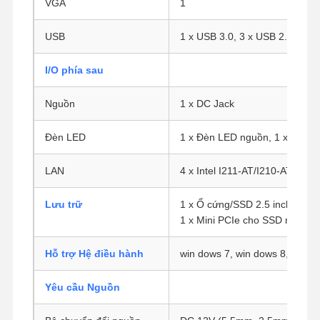
VGA
1
USB
1 x USB 3.0, 3 x USB 2.0
I/O phía sau
Nguồn
1 x DC Jack
Đèn LED
1 x Đèn LED nguồn, 1 x Đèn 
LAN
4 x Intel I211-AT/I210-AT Giga
Lưu trữ
1 x Ổ cứng/SSD 2.5 inch
1 x Mini PCIe cho SSD mSATA
Hỗ trợ Hệ điều hành
win dows 7, win dows 8, win d
Nhà
Sản Phẩm
Về Chúng
Tham Quan
Yêu cầu Nguồn
Tôi
Nhà Máy